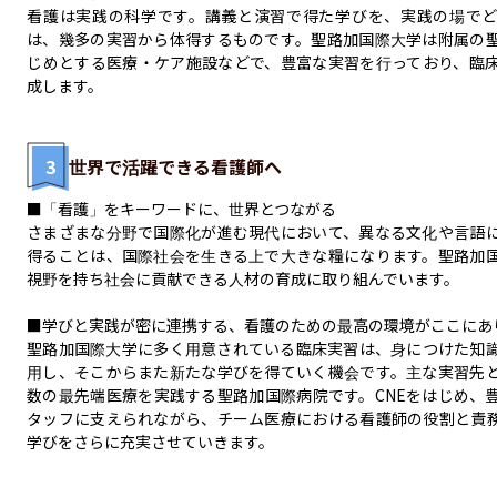
看護は実践の科学です。講義と演習で得た学びを、実践の場で
は、幾多の実習から体得するものです。聖路加国際大学は附属の
じめとする医療・ケア施設などで、豊富な実習を行っており、臨
成します。
3
世界で活躍できる看護師へ
■「看護」をキーワードに、世界とつながる

さまざまな分野で国際化が進む現代において、異なる文化や言語
得ることは、国際社会を生きる上で大きな糧になります。聖路加
視野を持ち社会に貢献できる人材の育成に取り組んでいます。

■学びと実践が密に連携する、看護のための最高の環境がここにあり
聖路加国際大学に多く用意されている臨床実習は、身につけた知
用し、そこからまた新たな学びを得ていく機会です。主な実習先
数の最先端医療を実践する聖路加国際病院です。CNEをはじめ、
タッフに支えられながら、チーム医療における看護師の役割と責
学びをさらに充実させていきます。