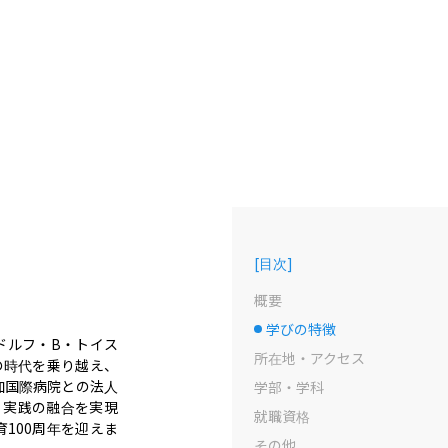
[
目次
]
概要
学びの特徴
選択中のドット
ドルフ・B・トイス
所在地・アクセス
の時代を乗り越え、
加国際病院との法人
学部・学科
・実践の融合を実現
就職資格
100周年を迎えま
その他