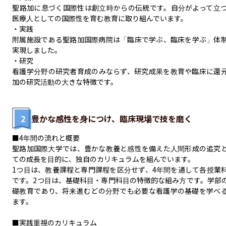
聖路加に息づく国際性は創立時からの伝統です。自分がよって立
医療人としての国際性を育む教育に取り組んでいます。

・実践

附属施設である聖路加国際病院は「臨床で学ぶ、臨床を学ぶ」体
実現しました。

・研究

看護学分野の研究者育成のみならず、研究成果を教育や臨床に還
加の研究活動の大きな特徴です。
2
豊かな感性を身につけ、臨床現場で技を磨く
■4年間の流れと概要

聖路加国際大学では、豊かな教養と感性を備えた人間形成の追究
ての成長を目的に、独自のカリキュラムを組んでいます。

1つ目は、教養課程と専門課程を区分せず、4年間を通して各授業
です。2つ目は、基礎科目・専門科目の特徴的な組み方です。学部
礎教育であり、将来進むどの分野でも必要な看護学の基礎を学べ
ます。

■実践重視のカリキュラム
