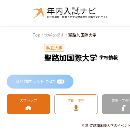
Top
/
大学を探す
/
聖路加国際大学
私立大学
聖路加国際大学
学校情報
資料請求リストに追加
無料
大学トップ
学部・学科
先生・学生
注意
:
聖路加国際大学のイベン