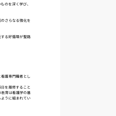
つものを深く学び、
制のさらなる強化を
元する好循環が聖路
と看護専門職者とし
科目を履修すること
の教育は看護学の基
るように組まれてい