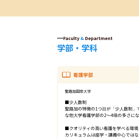
Faculty
&
Department
学部・学科
看護学部
聖路加国際大学
■少人数制

聖路加の特徴の1つ目が「少人数制」で
な他大学看護学部の2～4倍の多さにな
■クオリティの高い看護を学べる環境
カリキュラムは座学・講義中心ではな