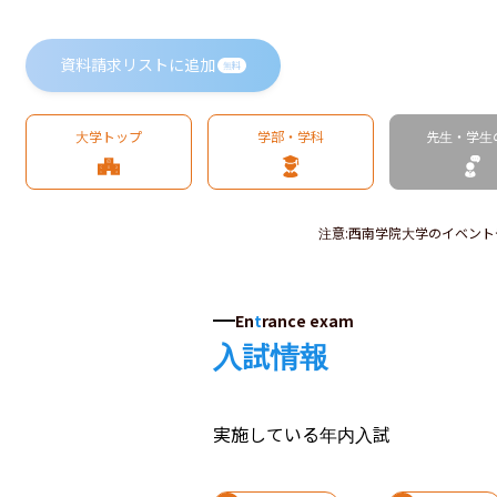
資料請求リストに追加
無料
大学トップ
学部・学科
先生・学生
注意
:
西南学院大学のイベント
En
t
rance exam
入試情報
実施している年内入試