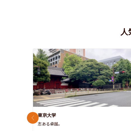
人
東京大学
前のスライド
志ある卓越。
