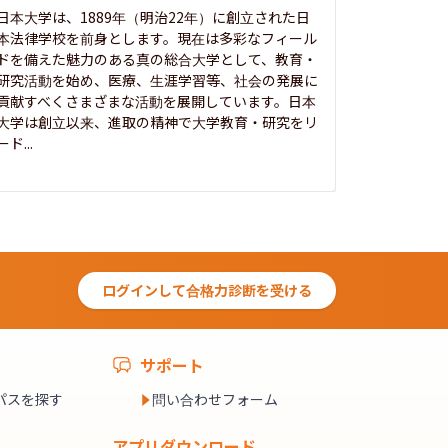
日本大学は、1889年（明治22年）に創立された日
本法律学校を前身とします。現在は多彩なフィール
1885年
ドを備えた魅力のある真の総合大学として、教育・
養フ」とい
研究活動を始め、医療、生涯学習等、社会の発展に
る伝統と実
貢献すべくさまざまな活動を展開しています。日本
にも、社会
大学は創立以来、進取の精神で大学教育・研究をリ
してきまし
ード...
究...
ログインして合格力診断を受ける
サポート
パスを探す
問い合わせフォーム
アプリダウンロード