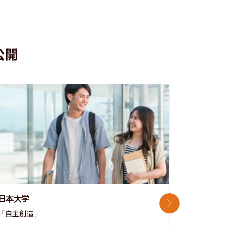
公開
日本大学
中央大学
次のスライド
「自主創造」

次世代を拓
開かれた大