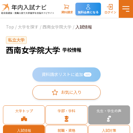
資料請求
無料会員になる
ログイン
Top
/
大学を探す
/
西南女学院大学
/
入試情報
私立大学
西南女学院大学
学校情報
資料請求リストに追加
無料
お気に入り
大学トップ
学部・学科
先生・学生の声
入試情報
就職・資格
入試対策