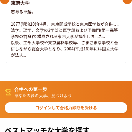
前のスライド
次
東京大学
志ある卓越。

1877(明治10)年4月、東京開成学校と東京医学校が合併し、
法学、理学、文学の3学部と医学部および予備門(第一高等
学校の前身)で構成される東京大学が誕生しました。

以後、工部大学校や東京農林学校等、さまざまな学校と合
併しながら総合大学となり、2004(平成16)年には国立大学
が法人...
合格への第一歩
あなたの夢の大学、見つけよう！
ログインして合格力診断を受ける
ベストマッチな大学を探す