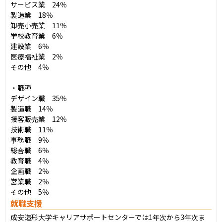
サービス業　24％

製造業　18％

卸売小売業　11％

学校教育業　6％

建設業　6％

医療福祉業　2％

その他　4％

・職種

デザイン職　35％

製造職　14％

接客販売業　12％

技術職　11％

事務職　9％

総合職　6％

教育職　4％

企画職　2％

営業職　2％

その他　5％
就職支援
成安造形大学キャリアサポートセンターでは1年次から3年次ま