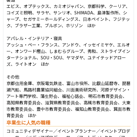
エビス、オプテックス、カミオジャパン、京都科学、クーリア、
コイズミ照明、サラヤ、サンリオ、SHIMADA、島津製作所、シ
ャープ、セガサミーホールディングス、日本ペイント、フジテッ
ク、ブラザー工業、ブルボン、ホリゾン　ほか

アパレル・インテリア・寝具

アッシュ・ペー・フランス、アンドウ、イッセイミヤケ、エルオ
ー、オンワード樫山、しまむらグループ、秀和、ストライプイン
ターナショナル、SOU・SOU、ヤマダヤ、ユナイテッドアロー
ズ、ライトオン　ほか

その他

京都信用金庫、京阪電気鉄道、富山市役所、比叡山延暦寺、琵琶
湖汽船、馬路村農業協同組合、川面美術研究所、河原デザイン・
アート専門学校、蒲生野会、福祉心話会、 明石市教育委員会、
高知県教育委員会、滋賀県教育委員会、高槻市教育委員会、大東
市教育委員会、豊中市教育委員会、福知山教育委員会、箕面市教
育委員会　ほか
卒業生に人気の職種
コミュニティデザイナー／イベントプランナー／イベントプロデ