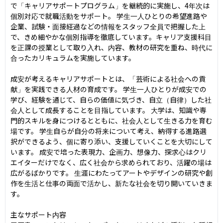
で「キャリアサポートプログラム」を継続的に実施し、4年次は
個別対応で就職活動をサポート。 学生一人ひとりの希望進路や
企業、試験・面接経過などの情報をスタッフ全員で把握した上
で、きめ細やかな個別指導を徹底しています。キャリア支援科目
を正課の授業として取り入れ、内容、教材の研究を重ね、時代に
合ったカリキュラムを実施しています。

成安が考えるキャリアサポートとは、「芸術による社会への貢
献」を実践できる人材の育成です。 学生一人ひとりが成安での
学び、経験を通じて、自らの価値に気づき、自立（自律）した社
会人として成長することを目指しています。 大学は、知識や専
門的スキルを身につけるとともに、社会人として生きる力を育む
場です。 学生自らが自分の将来について考え、納得する進路選
択ができるよう、個に寄り添い、支援していくことを大切にして
います。 成安で培った表現力、企画力、想像力、探求心はクリ
エイターだけでなく、広く社会から求められており、活躍の場は
広がるばかりです。 生涯にわたってアートやデザインの研究や創
作を生活と仕事の両面で活かし、新たな社会を切り開いていきま
す。

主なサポート内容
