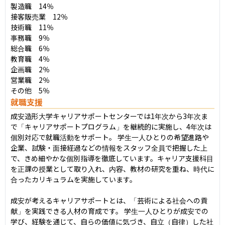
製造職　14％

接客販売業　12％

技術職　11％

事務職　9％

総合職　6％

教育職　4％

企画職　2％

営業職　2％

その他　5％
就職支援
成安造形大学キャリアサポートセンターでは1年次から3年次ま
で「キャリアサポートプログラム」を継続的に実施し、4年次は
個別対応で就職活動をサポート。 学生一人ひとりの希望進路や
企業、試験・面接経過などの情報をスタッフ全員で把握した上
で、きめ細やかな個別指導を徹底しています。キャリア支援科目
を正課の授業として取り入れ、内容、教材の研究を重ね、時代に
合ったカリキュラムを実施しています。

成安が考えるキャリアサポートとは、「芸術による社会への貢
献」を実践できる人材の育成です。 学生一人ひとりが成安での
学び、経験を通じて、自らの価値に気づき、自立（自律）した社