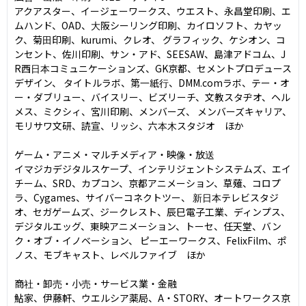
アクアスター、イージェーワークス、ウエスト、永昌堂印刷、エ
ムハンド、OAD、大阪シーリング印刷、カイロソフト、カヤッ
ク、菊田印刷、kurumi、クレオ、 グラフィック、ケシオン、コ
ンセント、佐川印刷、サン・アド、SEESAW、島津アドコム、J
R西日本コミュニケーションズ、GK京都、セメントプロデュース
デザイン、 タイトルラボ、第一紙行、DMM.comラボ、テー・オ
ー・ダブリュー、バイスリー、ビズリーチ、文教スタヂオ、ヘル
メス、ミクシィ、宮川印刷、メンバーズ、 メンバーズキャリア、
モリサワ文研、読宣、リッシ、六本木スタジオ　ほか

ゲーム・アニメ・マルチメディア・映像・放送

イマジカデジタルスケープ、インテリジェントシステムズ、エイ
チーム、SRD、カプコン、京都アニメーション、草薙、コロプ
ラ、Cygames、サイバーコネクトツー、 新日本テレビスタジ
オ、セガゲームズ、ジークレスト、辰巳電子工業、ディンプス、
デジタルエッグ、東映アニメーション、トーセ、任天堂、バン
ク・オブ・イノベーション、 ピーエーワークス、FelixFilm、ポ
ノス、モブキャスト、レベルファイブ　ほか

商社・卸売・小売・サービス業・金融

鮎家、伊藤軒、ウエルシア薬局、A・STORY、オートワークス京