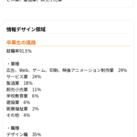
情報デザイン領域
卒業生の進路
就職率91.5％

・業種

広告、Web、ゲーム、印刷、映像アニメーション制作業　29％

サービス業　24％

製造業　18％

卸売小売業　11％

学校教育業　6％

建設業　6％

医療福祉業　2％

その他　4％

・職種

デザイン職　35％
