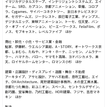
イマジカデジタルスケープ、インテリジェントシステムズ、エイ
チーム、SRD、カプコン、京都アニメーション、草薙、コロプ
ラ、Cygames、サイバーコネクトツー、 新日本テレビスタジ
オ、セガゲームズ、ジークレスト、辰巳電子工業、ディンプス、
デジタルエッグ、東映アニメーション、トーセ、任天堂、バン
ク・オブ・イノベーション、 ピーエーワークス、FelixFilm、ポ
ノス、モブキャスト、レベルファイブ　ほか

商社・卸売・小売・サービス業・金融

鮎家、伊藤軒、ウエルシア薬局、A・STORY、オートワークス京
都、しまむら、たねや、ドンキ・ホーテ、ニッセン、ノムラテー
ラー、ハマナカ、バロー、ヤマモト高陽、ヨドバシカメラ、楽
天、ロイヤルホームセンター、ロマンス小杉　ほか

建築・店舗設計・ディスプレイ・造園・舞台・不動産

アーキタイプ、アサヒ設計、アヤハ不動産、息吹工藝社、エイ
チ、OH Architecture、尾野建築設計事務所、木の里工房木薫、
京都たつた舞台、彩ユニオン、スペース、 セントラルデザイン、
創巧園、宝塚舞台、乃村工藝社、HORI建築、フジヤ、吉忠マネ
キン　ほか

製造
