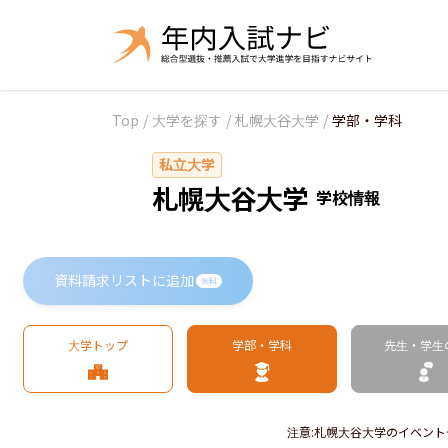
Top
/
大学を探す
/
札幌大谷大学
/
学部・学科
私立大学
札幌大谷大学
学校情報
資料請求リストに追加
無料
大学トップ
学部・学科
先生・学生
注意
:
札幌大谷大学のイベント