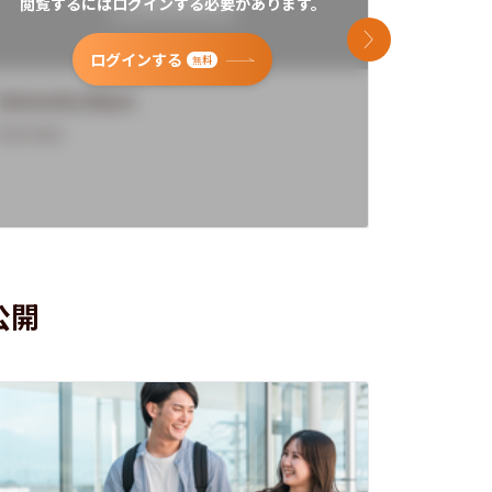
閲覧するにはログインする必要があります。
閲覧す
次のスライド
ログインする
無料
University Name
Universi
Overview
Overview
公開