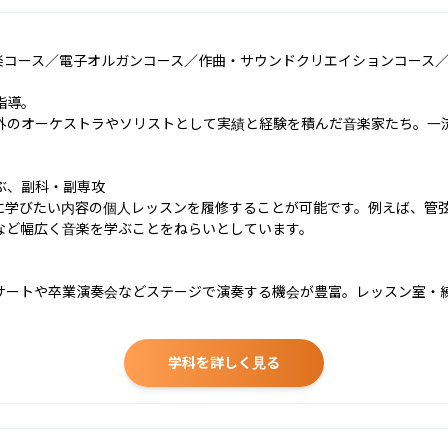
楽コース／電子オルガンコース／作曲・サウンドクリエイションコース／
導。

外のオーケストラやソリストとして実績と経験を積んだ音楽家たち。一
、副科・副専攻

に学びたい内容の個人レッスンを履修することが可能です。例えば、管
など幅広く音楽を学ぶことをねらいとしています。

サートや卒業演奏会などステージで演奏する機会が豊富。レッスン室・練
学科を詳しく見る