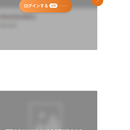
次のスライド
ログインする
無料
University Name
Universi
Overview
Overview