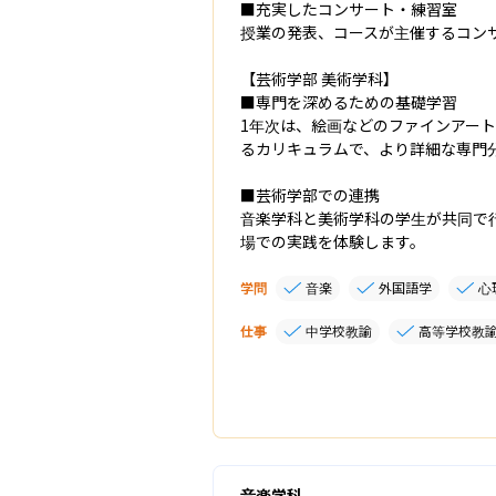
■充実したコンサート・練習室

授業の発表、コースが主催するコンサ
【芸術学部 美術学科】

■専門を深めるための基礎学習

1年次は、絵画などのファインアー
るカリキュラムで、より詳細な専門分
■芸術学部での連携

音楽学科と美術学科の学生が共同で
場での実践を体験します。
学問
音楽
外国語学
心
仕事
中学校教諭
高等学校教
音楽学科