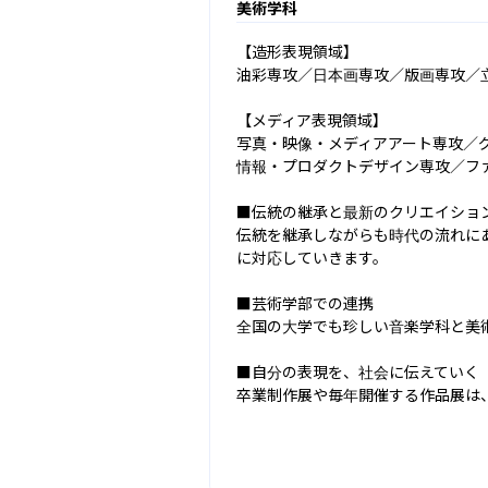
美術学科
【造形表現領域】

油彩専攻／日本画専攻／版画専攻／立
【メディア表現領域】

写真・映像・メディアアート専攻／グ
情報・プロダクトデザイン専攻／フ
■伝統の継承と最新のクリエイション
伝統を継承しながらも時代の流れに
に対応していきます。

■芸術学部での連携

全国の大学でも珍しい音楽学科と美
■自分の表現を、社会に伝えていく

卒業制作展や毎年開催する作品展は