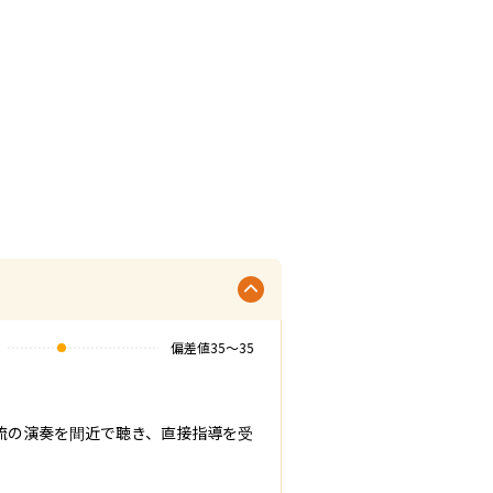
偏差値
35
〜
35
流の演奏を間近で聴き、直接指導を受