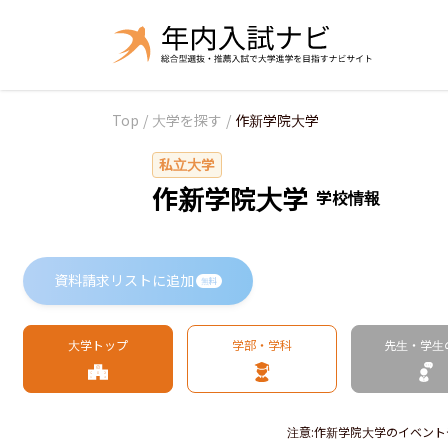
Top
/
大学を探す
/
作新学院大学
私立大学
作新学院大学
学校情報
資料請求リストに追加
無料
大学トップ
学部・学科
先生・学生
注意
:
作新学院大学のイベント