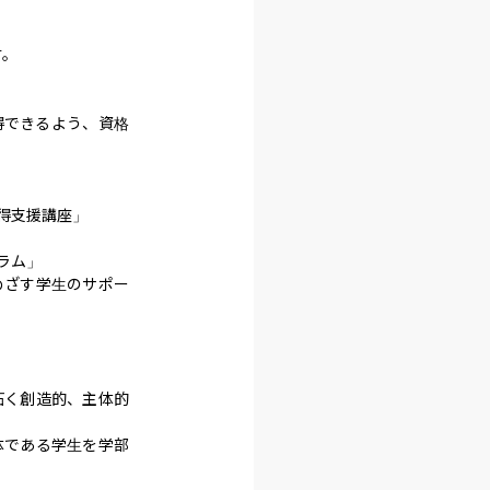
。

得できるよう、資格
支援講座」

ム」

めざす学生のサポー
拓く創造的、主体的
体である学生を学部