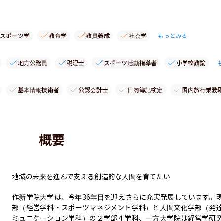
スポーツ学
教育学
教員養成
社会学
もっとみる
地方公務員
税理士
スポーツ活動指導者
小学校教諭
基本情報技術者
公認会計士
日商簿記検定
国内旅行業務
概要
地域の未来を進んで支える創造的な人間を育てたい

作新学院大学は、今年36年目を迎えさらに充実発展しています。
部（経営学科・スポーツマネジメント学科）と人間文化学部（発
ミュニケーション学科）の２学部４学科、一方大学院は経営学研