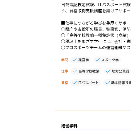
日商簿記検定試験、ITパスポート試験
う、資格取得支援講座を設けてサポー
■仕事につながる学びを手厚くサポー
○県庁や市役所の職員、警察官、消防
○「高等学校教諭一種免許状（商業）
○税理士をめざす学生には、会計・税
○プロスポーツチームの運営組織やス
学問
経営学
スポーツ学
仕事
高等学校教諭
地方公務員
資格
ITパスポート
基本情報技
経営学科