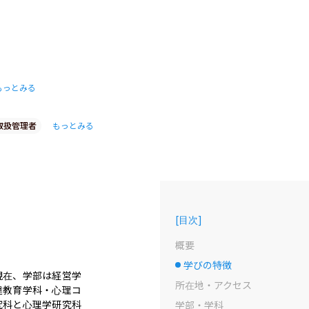
もっとみる
取扱管理者
もっとみる
[
目次
]
概要
学びの特徴
選択中のドット
現在、学部は経営学
所在地・アクセス
達教育学科・心理コ
究科と心理学研究科
学部・学科