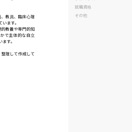
就職資格
その他
員、教員、臨床心理
います。

礎的教養や専門的知
豊かで主体的な自立
ます。

・整理して作成して