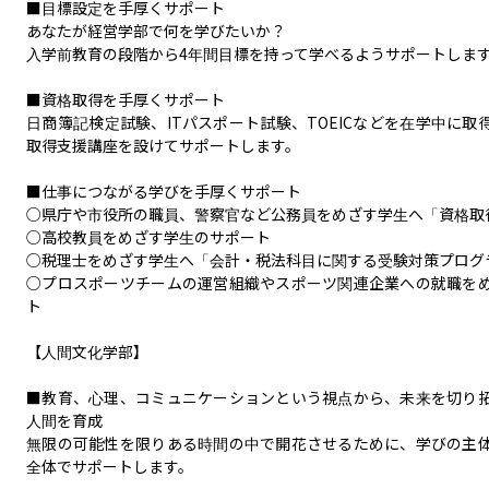
■目標設定を手厚くサポート

あなたが経営学部で何を学びたいか？

入学前教育の段階から4年間目標を持って学べるようサポートします
■資格取得を手厚くサポート

日商簿記検定試験、ITパスポート試験、TOEICなどを在学中に取
取得支援講座を設けてサポートします。

■仕事につながる学びを手厚くサポート

○県庁や市役所の職員、警察官など公務員をめざす学生へ「資格取得
○高校教員をめざす学生のサポート

○税理士をめざす学生へ「会計・税法科目に関する受験対策プログラ
○プロスポーツチームの運営組織やスポーツ関連企業への就職を
ト

【人間文化学部】

■教育、心理、コミュニケーションという視点から、未来を切り
人間を育成

無限の可能性を限りある時間の中で開花させるために、学びの主
全体でサポートします。