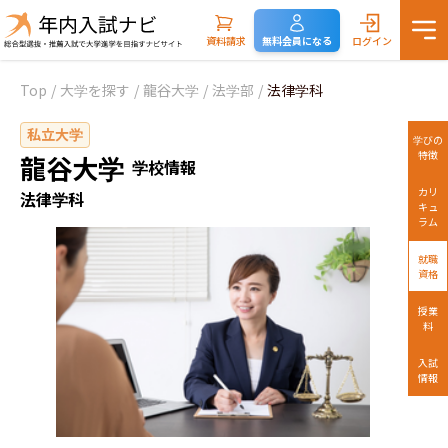
資料請求
無料会員になる
ログイン
Top
/
大学を探す
/
龍谷大学
/
法学部
/
法律学科
私立大学
学びの
特徴
龍谷大学
学校情報
カリ
法律学科
キュ
ラム
就職
資格
授業
料
入試
情報