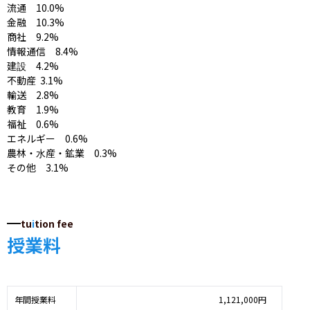
流通　10.0%

金融　10.3%

商社　9.2%

情報通信　8.4%

建設　4.2%

不動産	3.1%

輸送　2.8%

教育　1.9%

福祉　0.6%

エネルギー　0.6%

農林・水産・鉱業　0.3%

その他　3.1%
tu
i
tion fee
授業料
年間授業料
1,121,000円