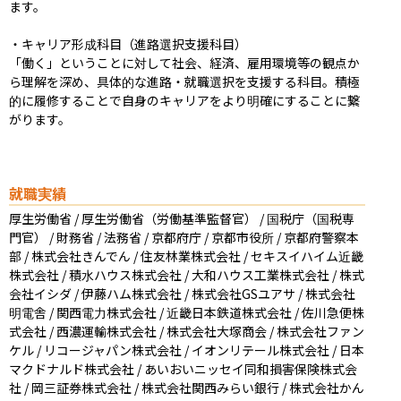
ます。

・キャリア形成科目（進路選択支援科目）

「働く」ということに対して社会、経済、雇用環境等の観点か
ら理解を深め、具体的な進路・就職選択を支援する科目。積極
的に履修することで自身のキャリアをより明確にすることに繋
がります。
就職実績
厚生労働省 / 厚生労働省（労働基準監督官） / 国税庁（国税専
門官） / 財務省 / 法務省 / 京都府庁 / 京都市役所 / 京都府警察本
部 / 株式会社きんでん / 住友林業株式会社 / セキスイハイム近畿
株式会社 / 積水ハウス株式会社 / 大和ハウス工業株式会社 / 株式
会社イシダ / 伊藤ハム株式会社 / 株式会社GSユアサ / 株式会社
明電舎 / 関西電力株式会社 / 近畿日本鉄道株式会社 / 佐川急便株
式会社 / 西濃運輸株式会社 / 株式会社大塚商会 / 株式会社ファン
ケル / リコージャパン株式会社 / イオンリテール株式会社 / 日本
マクドナルド株式会社 / あいおいニッセイ同和損害保険株式会
社 / 岡三証券株式会社 / 株式会社関西みらい銀行 / 株式会社かん