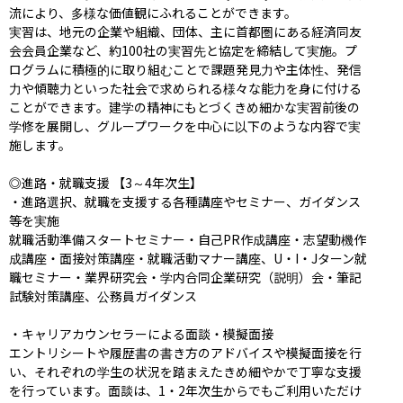
流により、多様な価値観にふれることができます。

実習は、地元の企業や組織、団体、主に首都圏にある経済同友
会会員企業など、約100社の実習先と協定を締結して実施。プ
ログラムに積極的に取り組むことで課題発見力や主体性、発信
力や傾聴力といった社会で求められる様々な能力を身に付ける
ことができます。建学の精神にもとづくきめ細かな実習前後の
学修を展開し、グループワークを中心に以下のような内容で実
施します。

◎進路・就職支援 【3～4年次生】

・進路選択、就職を支援する各種講座やセミナー、ガイダンス
等を実施

就職活動準備スタートセミナー・自己PR作成講座・志望動機作
成講座・面接対策講座・就職活動マナー講座、U・I・Jターン就
職セミナー・業界研究会・学内合同企業研究（説明）会・筆記
試験対策講座、公務員ガイダンス

・キャリアカウンセラーによる面談・模擬面接

エントリシートや履歴書の書き方のアドバイスや模擬面接を行
い、それぞれの学生の状況を踏まえたきめ細やかで丁寧な支援
を行っています。面談は、1・2年次生からでもご利用いただけ