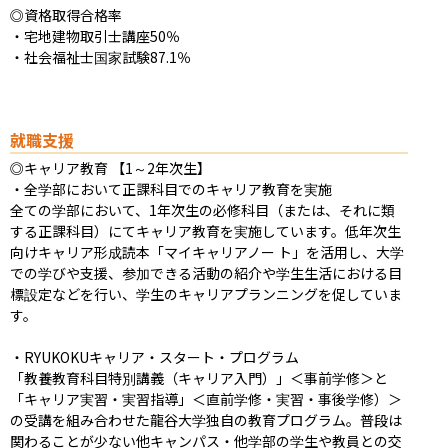
◎資格取得合格率

・宅地建物取引士講座50％

・社会福祉士国家試験87.1％
就職支援
◎キャリア教育 【1～2年次生】

・全学部において正課科目でのキャリア教育を実施

全ての学部において、1年次生の必修科目（または、それに類
する正課科目）にてキャリア教育を実施しています。低年次生
向けキャリア形成読本「マイキャリアノー ト」を活用し、大学
での学びや支援、参加できる活動の紹介や学生生活における目
標設定などを行い、学生のキャリアプランニングを促していま
す。

・RYUKOKUキャリア・スタート・プログラム

「教養教育科目特別講義（キャリア入門）」＜事前学修＞と
「キャリア実習・実習指導」＜直前学修・実習・事後学修）＞
の受講を組み合わせた龍谷大学独自の教育プログラム。普段は
関わることが少ない他キャンパス・他学部の学生や教員との交