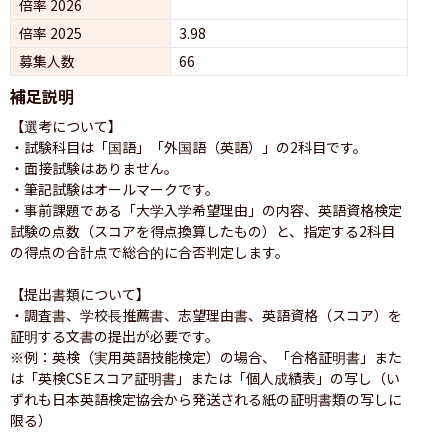
倍率 2026
倍率 2025
3.98
募集人数
66
補足説明
【選考について】

・試験科目は「国語」「外国語（英語）」の2科目です。

・面接試験はありません。

・筆記試験はオールマークです。

・事前課題である「大学入学希望理由」の内容、英語資格検定
試験の点数（スコアを得点換算したもの）と、指定する2科目
の得点の合計点で総合的に合否判定します。

【提出書類について】

・調査書、学校長推薦書、志望理由書、英語資格（スコア）を
証明する文書の提出が必要です。

※例：英検（実用英語技能検定）の場合、「合格証明書」また
は「英検CSEスコア証明書」または「個人成績表」の写し（い
ずれも日本英語検定協会から発送される紙の証明書類の写しに
限る）
