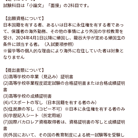
試験科目は「小論文」「面接」の2科目です。

【出願資格について】

日本国籍を有する者、あるいは日本に永住権を有する者であっ
て、保護者の海外勤務、その他の事情により外国の学校教育を
受け、2024年4月1日以降に帰国し、龍谷大学が定める帰国生の
条件に該当する者。（入試要項参照）

※留学等の個人的な理由により海外に在住していた者は対象と
なりません

【提出書類について】

(1)高等学校の卒業（見込み）証明書

(2)高等学校卒業程度認定試験の合格証明書または合格成績証明
書

(3)高等学校の成績証明書

(4)パスポートの写し（日本国籍を有する者のみ）

(5)住民票の写し（コピー不可）※日本に永住権を有する者のみ

(6)学歴記入シート（所定用紙）

(7)国際バカロレア資格取得者は、資格証明書の写しと成績証明
書

(8)外国において、その国の教育制度による統一試験等を受験し