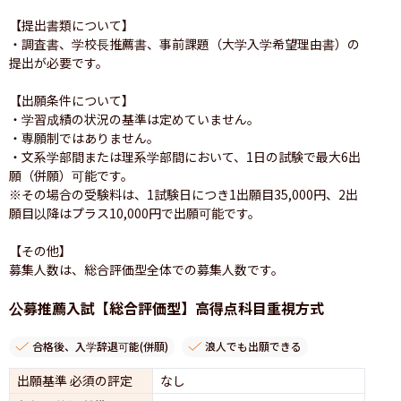
【提出書類について】

・調査書、学校長推薦書、事前課題（大学入学希望理由書）の
提出が必要です。

【出願条件について】

・学習成績の状況の基準は定めていません。

・専願制ではありません。

・文系学部間または理系学部間において、1日の試験で最大6出
願（併願）可能です。

※その場合の受験料は、1試験日につき1出願目35,000円、2出
願目以降はプラス10,000円で出願可能です。

【その他】

募集人数は、総合評価型全体での募集人数です。
公募推薦入試【総合評価型】高得点科目重視方式
合格後、入学辞退可能(併願)
浪人でも出願できる
出願基準 必須の評定
なし