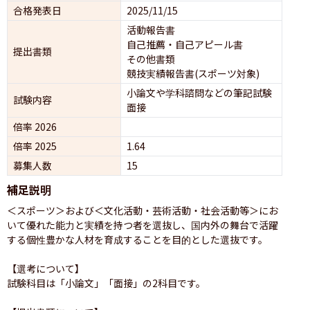
合格発表日
2025/11/15
活動報告書
自己推薦・自己アピール書
提出書類
その他書類
競技実績報告書(スポーツ対象)
小論文や学科諮問などの筆記試験
試験内容
面接 
倍率 2026
倍率 2025
1.64
募集人数
15
補足説明
＜スポーツ＞および＜文化活動・芸術活動・社会活動等＞にお
いて優れた能力と実績を持つ者を選抜し、国内外の舞台で活躍
する個性豊かな人材を育成することを目的とした選抜です。

【選考について】

試験科目は「小論文」「面接」の2科目です。
