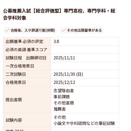
公募推薦入試【総合評価型】専門高校、専門学科・総
合学科対象
合格後、入学辞退可能(併願)
その他出願基準がある
出願基準 必須の評定
3.8
必須の英語 基準スコア
試験日程 出願締切日
2025/11/11
一次合格発表日
二次試験日
2025/11/30 (日)
合格発表日
2025/12/12
志望理由書
事前課題
提出書類
その他書類
推薦書
その他
試験内容
小論文や学科諮問などの筆記試験