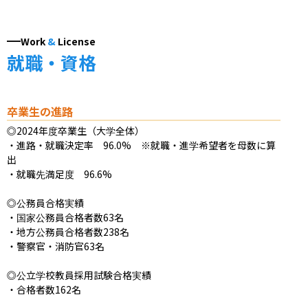
Work
&
License
就職・資格
卒業生の進路
◎2024年度卒業生（大学全体）

・進路・就職決定率　96.0%　※就職・進学希望者を母数に算
出

・就職先満足度　96.6%

◎公務員合格実績

・国家公務員合格者数63名

・地方公務員合格者数238名

・警察官・消防官63名

◎公立学校教員採用試験合格実績

・合格者数162名
