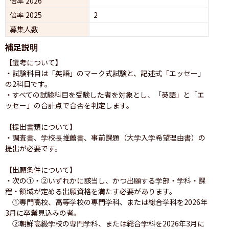
倍率 2026
倍率 2025
2
募集人数
補足説明
【選考について】

・試験科目は「英語」のマーク式試験と、記述式「エッセー」
の2科目です。

・すべての試験科目を受験した者を対象とし、「英語」と「エ
ッセー」の合計点で合否を判定します。

【提出書類について】

・調査書、学校長推薦書、事前課題（大学入学希望理由書）の
提出が必要です。

【出願条件について】

・次の①・②いずれかに該当し、かつ出願する学部・学科・課
程・領域が定める出願資格を満たす必要があります。

　①専門高校、高等学校の専門学科、または総合学科を2026年
3月に卒業見込みの者。

　②朝鮮高級学校の専門学科、または総合学科を2026年3月に