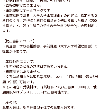
・面接試験はありません。

・筆記試験はオールマークです。

・事前課題である「大学入学希望理由」の内容と、指定する２
科目のうち、高得点１科目の得点を２倍に換算した得点〈200
点満点〉と、残り１科目の得点の合計点で総合的に合否判定し
ます。

【提出書類について】

・調査書、学校長推薦書、事前課題（大学入学希望理由書）の
提出が必要です。

【出願条件について】

・学習成績の状況の基準は定めていません。

・専願制ではありません。

・文系学部間または理系学部間において、1日の試験で最大6出
願（併願）可能です。

※その場合の受験料は、1試験日につき1出願目35,000円、2出
願目以降はプラス10,000円で出願可能です。

【その他】

募集人数は、総合評価型全体での募集人数です。