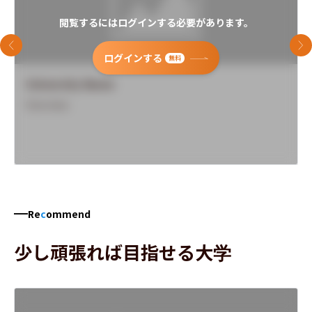
閲覧するにはログインする必要があります。
前のスライド
次
ログインする
無料
University Name
Overview
Re
c
ommend
少し頑張れば目指せる大学