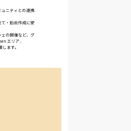
ミュニティとの連携
立て・動画作成に使
シェの開催など、グ
en エリア」

援します。