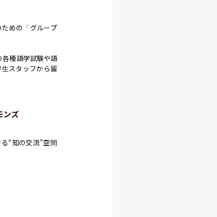
のための「グループ
などの各種語学試験や語
学生スタッフから留
モンズ
る“知の交流”空間