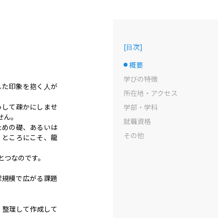
[
目次
]
概要
選択中のドット
学びの特徴
した印象を抱く人が
所在地・アクセス
っして疎かにしませ
学部・学科
ん。

就職資格
ための礎、あるいは
その他
くところにこそ、龍
つなのです。

球規模で広がる課題
・整理して作成して