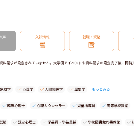
の声
入試情報
就職・資格
資料請求が設定されていません。大学側でイベントや資料請求の設定完了後に閲覧
家政学
心理学
人間関係学
歴史学
もっとみる
臨床心理士
心理カウンセラー
児童指導員
高等学校教諭
試験
認定心理士
学芸員・学芸員補
学校図書館司書教諭