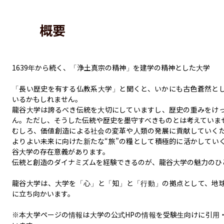
概要
1639年から続く、「浄土真宗の精神」を建学の精神とした大学

「長い歴史を有する仏教系大学」と聞くと、いかにも古色蒼然と
いるかもしれません。

龍谷大学は誇るべき伝統を大切にしていますし、歴史の重みをけ
ん。ただし、そうした伝統や歴史を墨守すべきものとは考えていませ
むしろ、価値創造による社会の変革や人類の発展に貢献していく
よりよい未来に向けた新たな“旅”の糧として積極的に活かしてい
谷大学の存在意義があります。

伝統と創造のダイナミズムを経験できるのが、龍谷大学の魅力のひと
龍谷大学は、大学を「心」と「知」と「行動」の拠点として、地
に立ち向かいます。

※本大学ページの情報は大学の公式HPの情報を受験生向けに引用