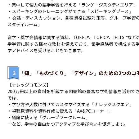
・集中して個人の語学学習を行える「ランゲージスタディエリア」

・スピーキングのトレーニングができる「スピーキングブース」

・会話・ディスカッション、各種資格試験対策等、グループ学習
スタディルーム」

留学・奨学金情報に関する資料、TOEFL®、TOEIC®、IELTS™
学学習に関する様々な教材を備えており、留学経験者で構成する
学アドバイスを受けることもできます。
3
「知」「ものづくり」「デザイン」のための2つのコ
【ナレッジコモンズ】

200万冊以上の資料を所蔵する図書館の豊富な学術情報を活用でき
では、

・学び方や人数に併せてカスタマイズする「ナレッジスクエア」

・視聴覚資料や資料作成に使える「AV&PCコーナー」

・議論に使える「グループワークルーム」

…など、学生の自由かつアクティブな学び合いを促進します。
