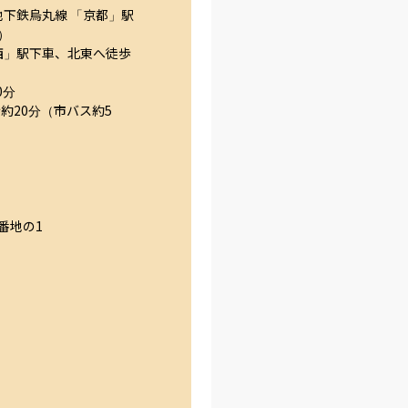
地下鉄烏丸線 「京都」駅


西」駅下車、北東へ徒歩
分

約20分（市バス約5
番地の1