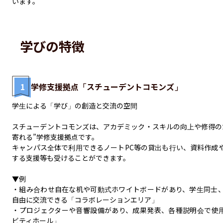
います。
学びの特徴
1
学修支援拠点「スチューデントコモンズ」
学生による「学び」の創造と交流の空間

スチューデントコモンズは、アカデミック・スキルの向上や修得の
寄れる”学修支援拠点です。

キャンパス全体で利用できるノートPC等の貸出も行い、資料作成
する支援等も受けることができます。

▼例

・組み合わせ自在な机や可動式ホワイトボードがあり、学生同士
自由に交流できる「コラボレーションエリア」

・プロジェクターや音響設備があり、成果発表、各種説明会で使
ビティホール」
