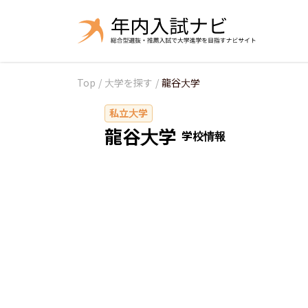
Top
/
大学を探す
/
龍谷大学
私立大学
龍谷大学
学校情報