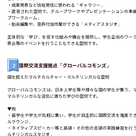
・成果発表など情報発信に使われる「ギャラリー」

・遮音された空間で、グループワークやプレゼンテーションの準
プワークルーム」

・動画編集や、音声付加作業ができる「メディアスタジオ」

主体的な「学び」を促す仕組みや機会を提供し、学生企画のワー
表会等のイベントを行うこともできる空間です。
2
国際交流支援拠点「グローバルコモンズ」
国を超えたマルチカルチャー・マルチリンガルな空間

グローバルコモンズは、日本人学生等や様々な国の学生が集う、
マルチリンガルな活気に満ちた学びの空間です。

▼例

・留学生や学生が気軽に集い、学生が自主的に国際交流を推進で
ルラウンジ」

・ネイティブスピーカー等と英語・その他の言語の実践練習を行
ルチリンガルスタジオ」
