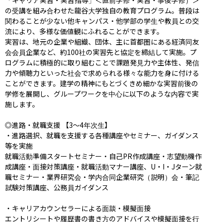
の受講を組み合わせた龍谷大学独自の教育プログラム。普段は
関わることが少ない他キャンパス・他学部の学生や教員との交
流により、多様な価値観にふれることができます。

実習は、地元の企業や組織、団体、主に首都圏にある経済同友
会会員企業など、約100社の実習先と協定を締結して実施。プ
ログラムに積極的に取り組むことで課題発見力や主体性、発信
力や傾聴力といった社会で求められる様々な能力を身に付ける
ことができます。建学の精神にもとづくきめ細かな実習前後の
学修を展開し、グループワークを中心に以下のような内容で実
施します。

◎進路・就職支援 【3～4年次生】

・進路選択、就職を支援する各種講座やセミナー、ガイダンス
等を実施

就職活動準備スタートセミナー・自己PR作成講座・志望動機作
成講座・面接対策講座・就職活動マナー講座、U・I・Jターン就
職セミナー・業界研究会・学内合同企業研究（説明）会・筆記
試験対策講座、公務員ガイダンス

・キャリアカウンセラーによる面談・模擬面接

エントリシートや履歴書の書き方のアドバイスや模擬面接を行