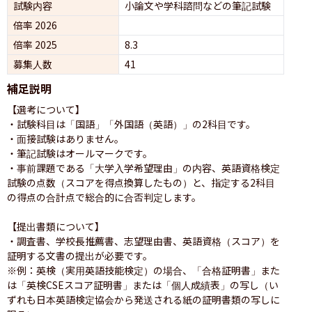
試験内容
小論文や学科諮問などの筆記試験
倍率 2026
倍率 2025
8.3
募集人数
41
補足説明
【選考について】

・試験科目は「国語」「外国語（英語）」の2科目です。

・面接試験はありません。

・筆記試験はオールマークです。

・事前課題である「大学入学希望理由」の内容、英語資格検定
試験の点数（スコアを得点換算したもの）と、指定する2科目
の得点の合計点で総合的に合否判定します。

【提出書類について】

・調査書、学校長推薦書、志望理由書、英語資格（スコア）を
証明する文書の提出が必要です。

※例：英検（実用英語技能検定）の場合、「合格証明書」また
は「英検CSEスコア証明書」または「個人成績表」の写し（い
ずれも日本英語検定協会から発送される紙の証明書類の写しに