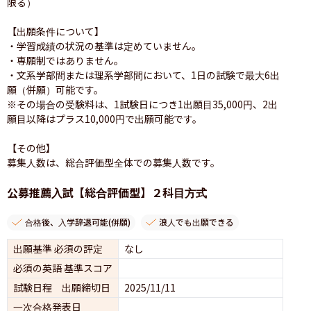
限る）

【出願条件について】

・学習成績の状況の基準は定めていません。

・専願制ではありません。

・文系学部間または理系学部間において、1日の試験で最大6出
願（併願）可能です。

※その場合の受験料は、1試験日につき1出願目35,000円、2出
願目以降はプラス10,000円で出願可能です。

【その他】

公募推薦入試【総合評価型】２科目方式
合格後、入学辞退可能(併願)
浪人でも出願できる
出願基準 必須の評定
なし
必須の英語 基準スコア
試験日程 出願締切日
2025/11/11
一次合格発表日