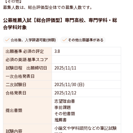
【その他】

募集人数は、総合評価型全体での募集人数です。
公募推薦入試【総合評価型】専門高校、専門学科・総
合学科対象
合格後、入学辞退可能(併願)
その他出願基準がある
出願基準 必須の評定
3.8
必須の英語 基準スコア
試験日程 出願締切日
2025/11/11
一次合格発表日
二次試験日
2025/11/30 (日)
合格発表日
2025/12/12
志望理由書
事前課題
提出書類
その他書類
推薦書
小論文や学科諮問などの筆記試験
試験内容