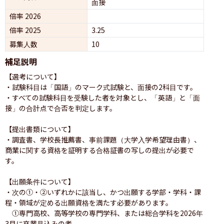
面接 
倍率 2026
倍率 2025
3.25
募集人数
10
補足説明
【選考について】

・試験科目は「国語」のマーク式試験と、面接の2科目です。

・すべての試験科目を受験した者を対象とし、「英語」と「面
接」の合計点で合否を判定します。

【提出書類について】

・調査書、学校長推薦書、事前課題（大学入学希望理由書）、
商業に関する資格を証明する合格証書の写しの提出が必要で
す。

【出願条件について】

・次の①・②いずれかに該当し、かつ出願する学部・学科・課
程・領域が定める出願資格を満たす必要があります。

　①専門高校、高等学校の専門学科、または総合学科を2026年
3月に卒業見込みの者。
