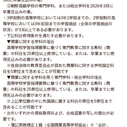
　②朝鮮高級学校の専門学科、または総合学科を2026年3月に
卒業見込みの者。

・3学期制の高等学校においては3年1学期までの、2学期制の高
等学校においては3年前期までの学習成績（全体の学習成績の
状況）が3.8以上である必要があります。

・下記科目修得条件を満たす必要があります。

　▼商業に関する学科の場合

　高等学校学習指導要領に基づく専門教育に関する教科（商
業）の科目を25単位以上修得している、または、卒業までに修
得見込みの必要があります。

　※各自治体の教育委員会が認めた商業科に関する学校設定科
目を5単位まで含めることが可能です

　▼商業に関する学科を除く専門学科・総合学科の場合

　高等学校学習指導要領に基づく専門教育に関する教科（商
業）の科目を25単位以上修得している、または、卒業までに修
得見込みの必要があります。

　※上記単位数の中に外国語に属する科目の単位を5単位まで
含めることが可能です

・次のいずれかの資格取得および、合格証書の写しの提出が必
要です。

　・簿記実務検定１級（全国商業高等学校協会）※「会計」