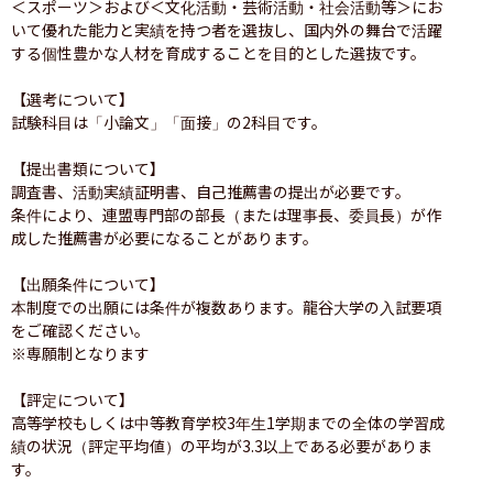
＜スポーツ＞および＜文化活動・芸術活動・社会活動等＞にお
いて優れた能力と実績を持つ者を選抜し、国内外の舞台で活躍
する個性豊かな人材を育成することを目的とした選抜です。

【選考について】

試験科目は「小論文」「面接」の2科目です。

【提出書類について】

調査書、活動実績証明書、自己推薦書の提出が必要です。

条件により、連盟専門部の部長（または理事長、委員長）が作
成した推薦書が必要になることがあります。

【出願条件について】

本制度での出願には条件が複数あります。龍谷大学の入試要項
をご確認ください。

※専願制となります

【評定について】

高等学校もしくは中等教育学校3年生1学期までの全体の学習成
績の状況（評定平均値）の平均が3.3以上である必要がありま
す。
