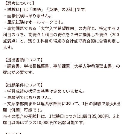
【選考について】

・試験科目は「国語」「英語」の2科目です。

・面接試験はありません。

・筆記試験はオールマークです。

・事前課題である「大学入学希望理由」の内容と、指定する２
科目のうち、高得点１科目の得点を２倍に換算した得点〈200
点満点〉と、残り１科目の得点の合計点で総合的に合否判定し
ます。

【提出書類について】

・調査書、学校長推薦書、事前課題（大学入学希望理由書）の
提出が必要です。

【出願条件について】

・学習成績の状況の基準は定めていません。

・専願制ではありません。

・文系学部間または理系学部間において、1日の試験で最大6出
願（併願）可能です。

※その場合の受験料は、1試験日につき1出願目35,000円、2出
願目以降はプラス10,000円で出願可能です。
