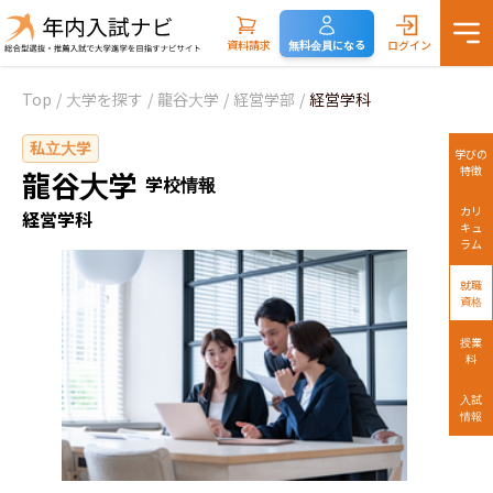
資料請求
無料会員になる
ログイン
Top
/
大学を探す
/
龍谷大学
/
経営学部
/
経営学科
私立大学
学びの
特徴
龍谷大学
学校情報
カリ
経営学科
キュ
ラム
就職
資格
授業
料
入試
情報