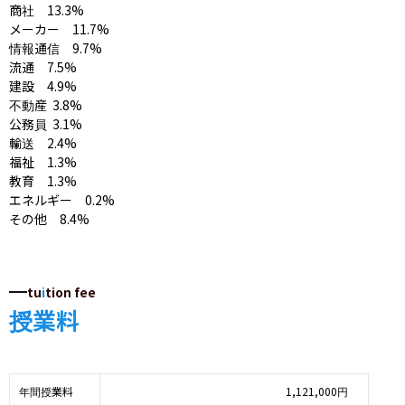
商社　13.3%

メーカー　11.7%

情報通信　9.7%

流通　7.5%

建設　4.9%

不動産	3.8%

公務員	3.1%

輸送　2.4%

福祉　1.3%

教育　1.3%

エネルギー　0.2%

その他　8.4%
tu
i
tion fee
授業料
年間授業料
1,121,000円