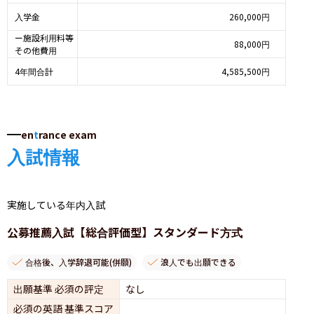
入学金
260,000円
ー施設利用料等
88,000円
その他費用
4年間合計
4,585,500円
en
t
rance exam
入試情報
実施している年内入試
公募推薦入試【総合評価型】スタンダード方式
合格後、入学辞退可能(併願)
浪人でも出願できる
出願基準 必須の評定
なし
必須の英語 基準スコア