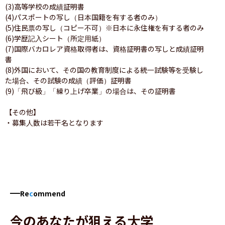
(3)高等学校の成績証明書

(4)パスポートの写し（日本国籍を有する者のみ）

(5)住民票の写し（コピー不可）※日本に永住権を有する者のみ

(6)学歴記入シート（所定用紙）

(7)国際バカロレア資格取得者は、資格証明書の写しと成績証明
書

(8)外国において、その国の教育制度による統一試験等を受験し
た場合、その試験の成績（評価）証明書

(9)「飛び級」「繰り上げ卒業」の場合は、その証明書

【その他】

Re
c
ommend
今のあなたが狙える大学