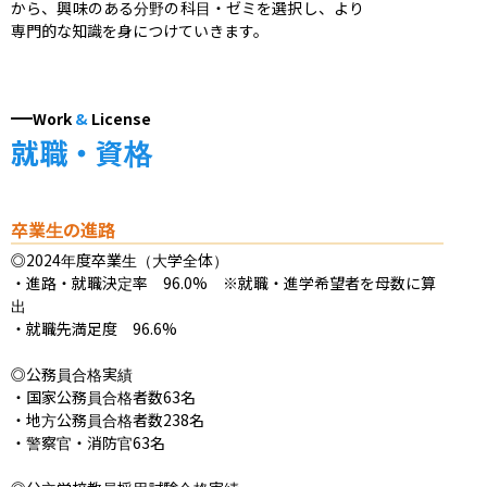
から、興味のある分野の科目・ゼミを選択し、より
専門的な知識を身につけていきます。
Work
&
License
就職・資格
卒業生の進路
◎2024年度卒業生（大学全体）

・進路・就職決定率　96.0%　※就職・進学希望者を母数に算
出

・就職先満足度　96.6%

◎公務員合格実績

・国家公務員合格者数63名

・地方公務員合格者数238名

・警察官・消防官63名
