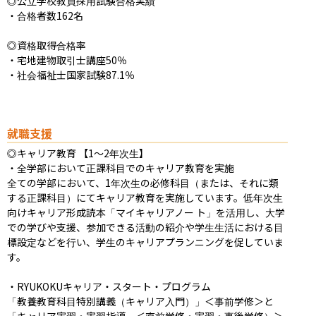
◎公立学校教員採用試験合格実績

・合格者数162名

◎資格取得合格率

・宅地建物取引士講座50％

・社会福祉士国家試験87.1％
就職支援
◎キャリア教育 【1～2年次生】

・全学部において正課科目でのキャリア教育を実施

全ての学部において、1年次生の必修科目（または、それに類
する正課科目）にてキャリア教育を実施しています。低年次生
向けキャリア形成読本「マイキャリアノー ト」を活用し、大学
での学びや支援、参加できる活動の紹介や学生生活における目
標設定などを行い、学生のキャリアプランニングを促していま
す。

・RYUKOKUキャリア・スタート・プログラム

「教養教育科目特別講義（キャリア入門）」＜事前学修＞と
「キャリア実習・実習指導」＜直前学修・実習・事後学修）＞