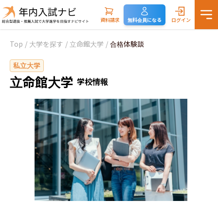
資料請求
無料会員になる
ログイン
Top
/
大学を探す
/
立命館大学
/
合格体験談
私立大学
立命館大学
学校情報