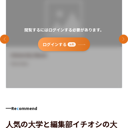
閲覧するにはログインする必要があります。
前のスライド
次
ログインする
無料
University Name
Overview
Re
c
ommend
人気の大学と編集部イチオシの大