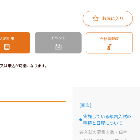
お気に入り
イベント
入試対策
合格体験談
又は申込が可能になります。
[
目次
]
実施している年内入試の
選択中のドット
種類と日程について
各入試の募集人数・倍率