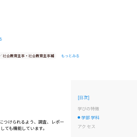
る
社会教育主事・社会教育主事補
もっとみる
[
目次
]
学びの特徴
学部 学科
選択中のドット
につけられるよう、調査、レポー
アク セス
しても機能しています。
