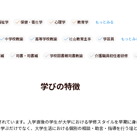
福祉学
保健・衛生学
心理学
教育学
もっとみる
中学校教諭
高等学校教諭
社会教育主事
学芸員
もっとみ
員補
司書・司書補
学校図書館司書教諭
介護職員初任者研修
学びの特徴
されています。入学直後の学生が大学における学修スタイルを早期に身
学ぶだけでなく、大学生活における個別の相談・助言・指導を行う場と