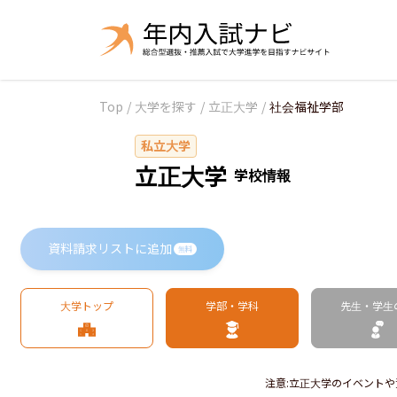
Top
/
大学を探す
/
立正大学
/
社会福祉学部
私立大学
立正大学
学校情報
資料請求リストに追加
無料
大学トップ
学部・学科
先生・学生
注意
:
立正大学のイベントや