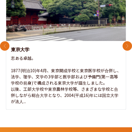
前のスライド
次
東京大学
志ある卓越。

1877(明治10)年4月、東京開成学校と東京医学校が合併し、
法学、理学、文学の3学部と医学部および予備門(第一高等
学校の前身)で構成される東京大学が誕生しました。

以後、工部大学校や東京農林学校等、さまざまな学校と合
併しながら総合大学となり、2004(平成16)年には国立大学
が法人...