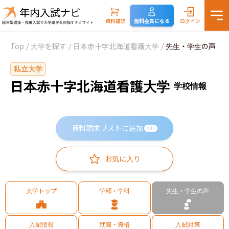
資料請求
無料会員になる
ログイン
Top
/
大学を探す
/
日本赤十字北海道看護大学
/
先生・学生の声
私立大学
日本赤十字北海道看護大学
学校情報
資料請求リストに追加
無料
お気に入り
大学トップ
学部・学科
先生・学生の声
入試情報
就職・資格
入試対策