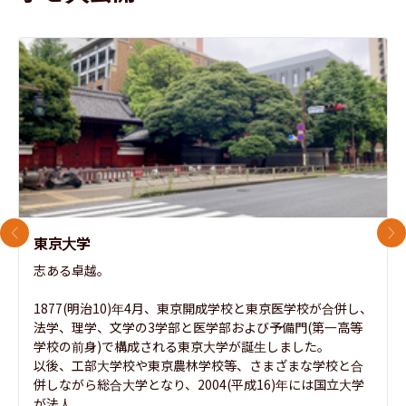
前のスライド
次
東京大学
志ある卓越。

1877(明治10)年4月、東京開成学校と東京医学校が合併し、
法学、理学、文学の3学部と医学部および予備門(第一高等
学校の前身)で構成される東京大学が誕生しました。

以後、工部大学校や東京農林学校等、さまざまな学校と合
併しながら総合大学となり、2004(平成16)年には国立大学
が法人...