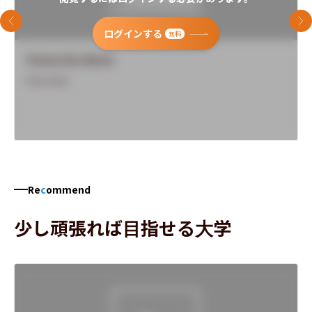
前のスライド
次
ログインする
無料
University Name
Overview
Re
c
ommend
少し頑張れば目指せる大学