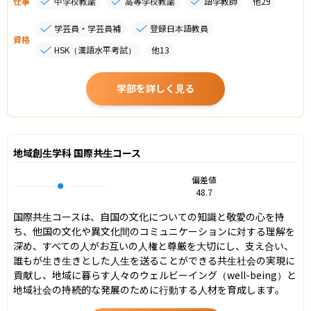
仕事
中学校教諭
高等学校教諭
語学教師
他
29
学芸員・学芸員補
登録日本語教員
資格
HSK（漢語水平考試）
他
13
学部を詳しく見る
地域創生学科 国際共生コース
偏差値
48.7
国際共生コースは、自国の文化についての知識と敬愛の心を持
ち、他国の文化や異文化間のコミュニケーションに対する理解を
深め、すべての人がお互いの人権と尊厳を大切にし、支え合い、
誰もが生き生きとした人生を送ることができる共生社会の実現に
貢献し、地域に暮らす人々のウェルビーイング（well-being）と
地域社会の持続的な発展のために行動する人材を育成します。