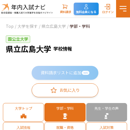
資料請求
無料会員になる
ログイン
Top
/
大学を探す
/
県立広島大学
/
学部・学科
国公立大学
県立広島大学
学校情報
資料請求リストに追加
無料
お気に入り
大学トップ
学部・学科
先生・学生の声
入試情報
就職・資格
入試対策