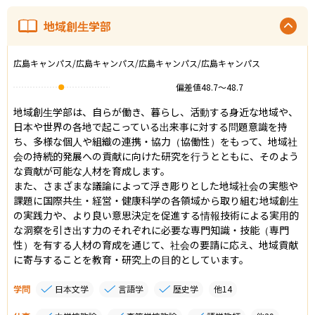
地域創生学部
広島キャンパス/広島キャンパス/広島キャンパス/広島キャンパス
偏差値
48.7
〜
48.7
地域創生学部は、自らが働き、暮らし、活動する身近な地域や、
日本や世界の各地で起こっている出来事に対する問題意識を持
ち、多様な個人や組織の連携・協力（協働性）をもって、地域社
会の持続的発展への貢献に向けた研究を行うとともに、そのよう
な貢献が可能な人材を育成します。

また、さまざまな議論によって浮き彫りとした地域社会の実態や
課題に国際共生・経営・健康科学の各領域から取り組む地域創生
の実践力や、より良い意思決定を促進する情報技術による実用的
な洞察を引き出す力のそれぞれに必要な専門知識・技能（専門
性）を有する人材の育成を通じて、社会の要請に応え、地域貢献
に寄与することを教育・研究上の目的としています。
学問
日本文学
言語学
歴史学
他
14