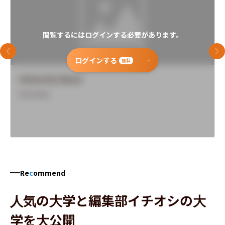
閲覧するにはログインする必要があります。
前のスライド
次
ログインする
無料
University Name
Overview
Re
c
ommend
人気の大学と編集部イチオシの大
学を大公開