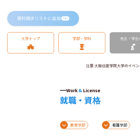
資料請求リストに追加
無料
大学トップ
学部・学科
先生・学生
注意
:
大阪信愛学院大学のイベン
Work
&
License
就職・資格
教育学部
看護学部