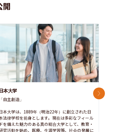
公開
日本大学
中央大学
次のスライド
「自主創造」

次世代を拓
開かれた大
日本大学は、1889年（明治22年）に創立された日
本法律学校を前身とします。現在は多彩なフィール
1885年
ドを備えた魅力のある真の総合大学として、教育・
養フ」とい
研究活動を始め、医療、生涯学習等、社会の発展に
る伝統と実