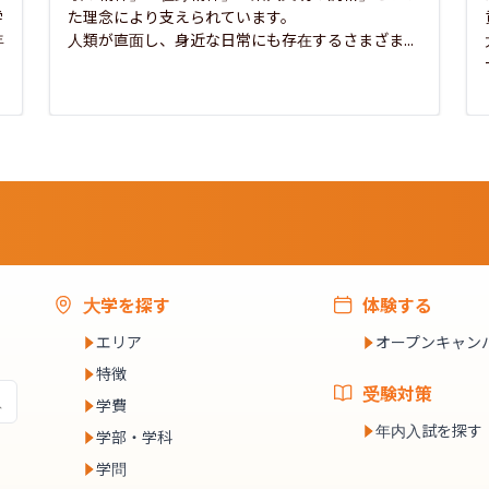
学
た理念により支えられています。

年
人類が直面し、身近な日常にも存在するさまざま...
大学を探す
体験する
エリア
オープンキャン
特徴
受験対策
学費
年内入試を探す
学部・学科
学問