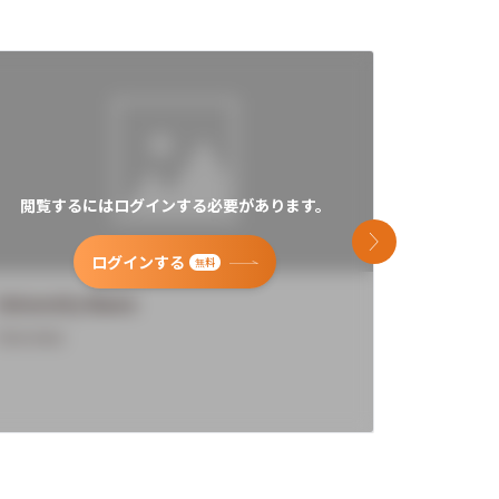
閲覧するにはログインする必要があります。
閲覧す
次のスライド
ログインする
無料
University Name
Universi
Overview
Overview