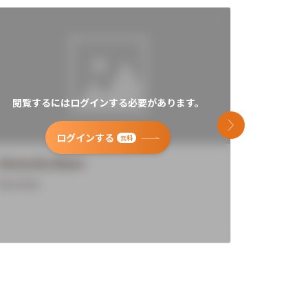
閲覧するにはログインする必要があります。
閲覧す
次のスライド
ログインする
無料
University Name
Universi
Overview
Overview