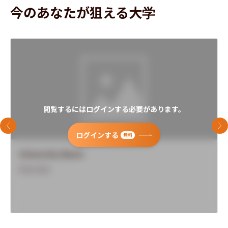
今のあなたが狙える大学
閲覧するにはログインする必要があります。
前のスライド
次
ログインする
無料
University Name
Overview