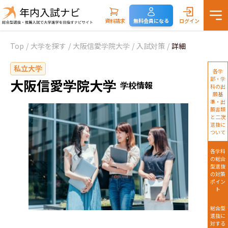
資料請求
無料会員になる
ログイン
Top
/
大学を探す
/
大阪信愛学院大学
/
入試対策
/
詳細
私立大学
各学
部・学
大阪信愛学院大学
学校情報
科の出
願基
準・出
願書類
と二次
選抜に
ついて
各学科
の総合
型選抜
の対策
ポイン
ト
総合型
選抜に
対する