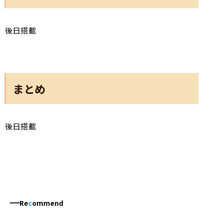
後日搭載
まとめ
後日搭載
Re
c
ommend