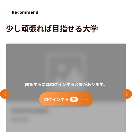
Re
c
ommend
少し頑張れば目指せる大学
閲覧するにはログインする必要があります。
前のスライド
次
ログインする
無料
University Name
Overview