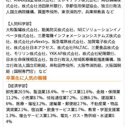
式会社、株式会社池田泉州銀行、京都信用保証協会、独立行政法
人国立病院機構、箕面市役所、東京消防庁、兵庫県教員 など

【人間科学部】

大和製罐株式会社、能美防災株式会社、NECソリューションイノ
ベータ株式会社、三菱電機インフォメーションシステムズ株式会
社、株式会社ytvNextry、阪急電鉄株式会社、加賀電子株式会
社、株式会社日本アクセス、株式会社PALTAC、三菱食品株式会
社、モリリン株式会社、YKK AP株式会社、株式会社紀陽銀行、
日本生命保険相互会社、独立行政法人地域医療機能推進機構、独
立行政法人国立印刷局、岸和田市役所、大阪市消防局、大阪国税
局（国税専門官） など
卒業生に人気の職種
【経済学部】

卸売業20.5%、製造業18.4%、サービス業11.6%、金融・保険業
11.2%、小売業8.7%、情報通信業7.2%、公務6.1%、建設業3.
6%、医療・福祉3.2%、運輸業・郵便局2.7%、不動産業・物品
賃貸業2.1%、宿泊業・飲食サービス業1.7%、教育・学習支援業
1.3%、複合サービス業1.3%、電気・ガス・熱供給・水道業0.
4%
