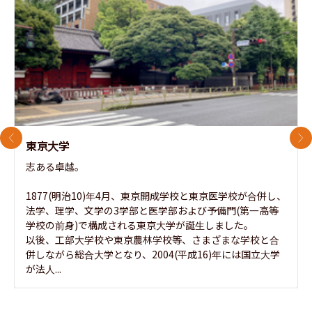
前のスライド
次
東京大学
志ある卓越。

1877(明治10)年4月、東京開成学校と東京医学校が合併し、
法学、理学、文学の3学部と医学部および予備門(第一高等
学校の前身)で構成される東京大学が誕生しました。

以後、工部大学校や東京農林学校等、さまざまな学校と合
併しながら総合大学となり、2004(平成16)年には国立大学
が法人...