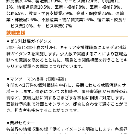
卸売業20.4%、製造業17.0%、サービス業12.4%、小売業11.
1%、情報通信業10.5%、医療・福祉7.8%、医療・福祉7.8%、
公務6.5%、教育・学習支援業3.9%、金融・保険業2.6%、運輸
業・郵便局2.6%、不動産業・物品賃貸業2.6%、宿泊業・飲食サ
ービス業2.0%、サービス事業0.7%
就職支援
⚫︎ゼミ別就職ガイダンス

2年生秋と3年生春の計2回、キャリア支援課職員によるゼミ別就
職ガイダンスを実施します。少人数で実施することにより就職活
動への意識を高めるとともに、職員との関係構築を行うことでキ
ャリア支援課への面談につなげています。

⚫︎マンツーマン指導（個別相談）

年間のべ1万件の個別相談を中心に、長期にわたる就職活動をサ
ポートします。進路についての相談や、履歴書添削から面接の心
得など、就職活動に関するさまざまな事柄に個別に対応します。
面談は予約制で対面とオンライン、都合に合わせて選ぶことがで
き、担当者も指名することができます。

⚫︎業界セミナー

各業界の情報収集の場「働く」イメージを明確にします。各業界