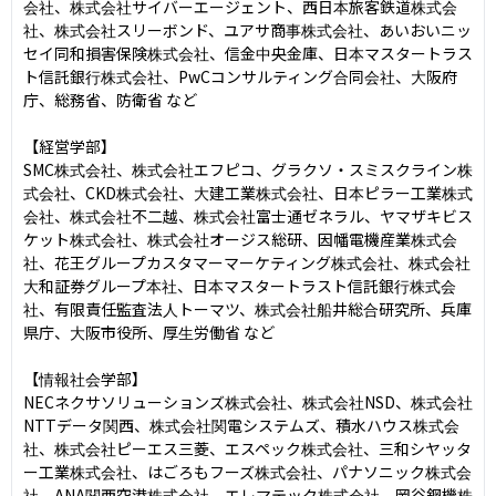
会社、株式会社サイバーエージェント、西日本旅客鉄道株式会
社、株式会社スリーボンド、ユアサ商事株式会社、あいおいニッ
セイ同和損害保険株式会社、信金中央金庫、日本マスタートラス
ト信託銀行株式会社、PwCコンサルティング合同会社、大阪府
庁、総務省、防衛省 など

【経営学部】

SMC株式会社、株式会社エフピコ、グラクソ・スミスクライン株
式会社、CKD株式会社、大建工業株式会社、日本ピラー工業株式
会社、株式会社不二越、株式会社富士通ゼネラル、ヤマザキビス
ケット株式会社、株式会社オージス総研、因幡電機産業株式会
社、花王グループカスタマーマーケティング株式会社、株式会社
大和証券グループ本社、日本マスタートラスト信託銀行株式会
社、有限責任監査法人トーマツ、株式会社船井総合研究所、兵庫
県庁、大阪市役所、厚生労働省 など

【情報社会学部】

NECネクサソリューションズ株式会社、株式会社NSD、株式会社
NTTデータ関西、株式会社関電システムズ、積水ハウス株式会
社、株式会社ピーエス三菱、エスペック株式会社、三和シヤッタ
ー工業株式会社、はごろもフーズ株式会社、パナソニック株式会
社、ANA関西空港株式会社、エレマテック株式会社、岡谷鋼機株