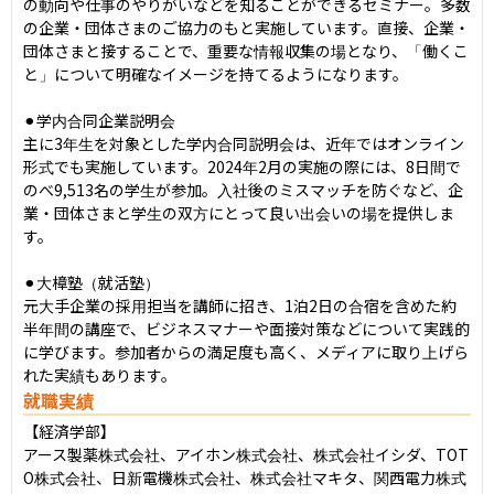
の動向や仕事のやりがいなどを知ることができるセミナー。多数
の企業・団体さまのご協力のもと実施しています。直接、企業・
団体さまと接することで、重要な情報収集の場となり、「働くこ
と」について明確なイメージを持てるようになります。

⚫︎学内合同企業説明会

主に3年生を対象とした学内合同説明会は、近年ではオンライン
形式でも実施しています。2024年2月の実施の際には、8日間で
のべ9,513名の学生が参加。入社後のミスマッチを防ぐなど、企
業・団体さまと学生の双方にとって良い出会いの場を提供しま
す。

⚫︎大樟塾（就活塾）

元大手企業の採用担当を講師に招き、1泊2日の合宿を含めた約
半年間の講座で、ビジネスマナーや面接対策などについて実践的
に学びます。参加者からの満足度も高く、メディアに取り上げら
れた実績もあります。
就職実績
【経済学部】

アース製薬株式会社、アイホン株式会社、株式会社イシダ、TOT
O株式会社、日新電機株式会社、株式会社マキタ、関西電力株式