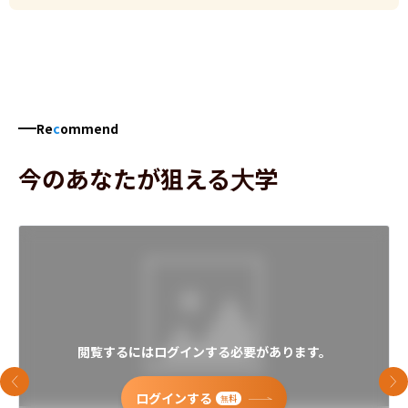
Re
c
ommend
今のあなたが狙える大学
閲覧するにはログインする必要があります。
前のスライド
次
ログインする
無料