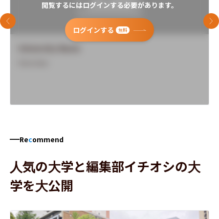
閲覧するにはログインする必要があります。
前のスライド
次
ログインする
無料
University Name
Overview
Re
c
ommend
人気の大学と編集部イチオシの大
学を大公開