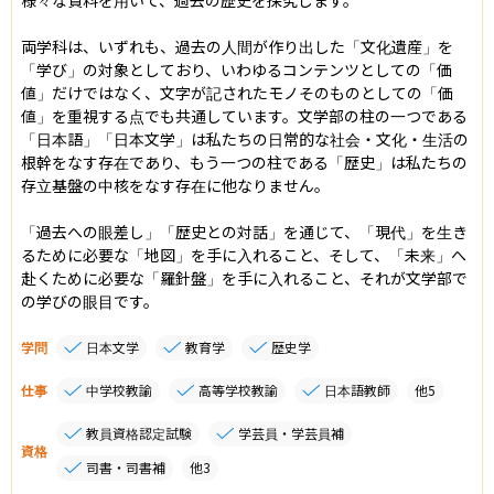
両学科は、いずれも、過去の人間が作り出した「文化遺産」を
「学び」の対象としており、いわゆるコンテンツとしての「価
値」だけではなく、文字が記されたモノそのものとしての「価
値」を重視する点でも共通しています。文学部の柱の一つである
「日本語」「日本文学」は私たちの日常的な社会・文化・生活の
根幹をなす存在であり、もう一つの柱である「歴史」は私たちの
存立基盤の中核をなす存在に他なりません。

「過去への眼差し」「歴史との対話」を通じて、「現代」を生き
るために必要な「地図」を手に入れること、そして、「未来」へ
赴くために必要な「羅針盤」を手に入れること、それが文学部で
の学びの眼目です。
学問
日本文学
教育学
歴史学
仕事
中学校教諭
高等学校教諭
日本語教師
他
5
教員資格認定試験
学芸員・学芸員補
資格
司書・司書補
他
3