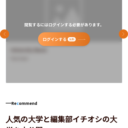
閲覧するにはログインする必要があります。
前のスライド
次
ログインする
無料
University Name
Overview
Re
c
ommend
人気の大学と編集部イチオシの大