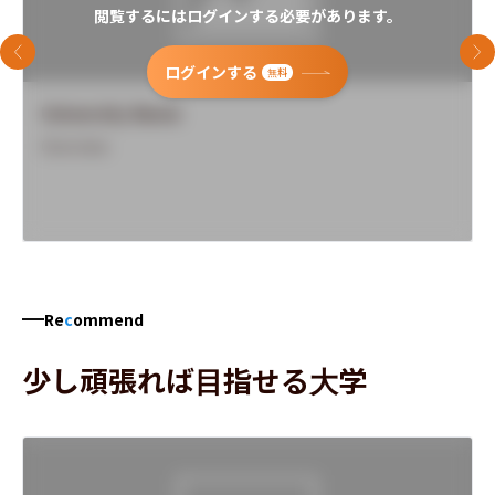
閲覧するにはログインする必要があります。
前のスライド
次
ログインする
無料
University Name
Overview
Re
c
ommend
少し頑張れば目指せる大学