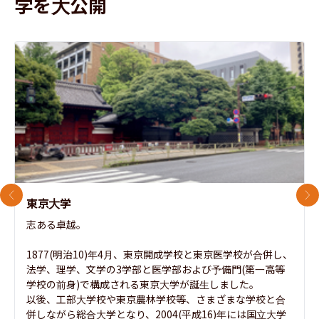
学を大公開
前のスライド
次
東京大学
志ある卓越。

1877(明治10)年4月、東京開成学校と東京医学校が合併し、
法学、理学、文学の3学部と医学部および予備門(第一高等
学校の前身)で構成される東京大学が誕生しました。

以後、工部大学校や東京農林学校等、さまざまな学校と合
併しながら総合大学となり、2004(平成16)年には国立大学