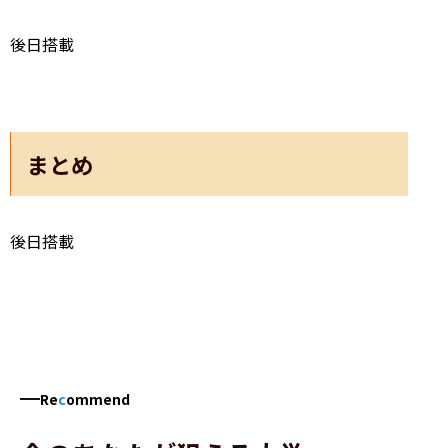
後日搭載
まとめ
後日搭載
Re
c
ommend