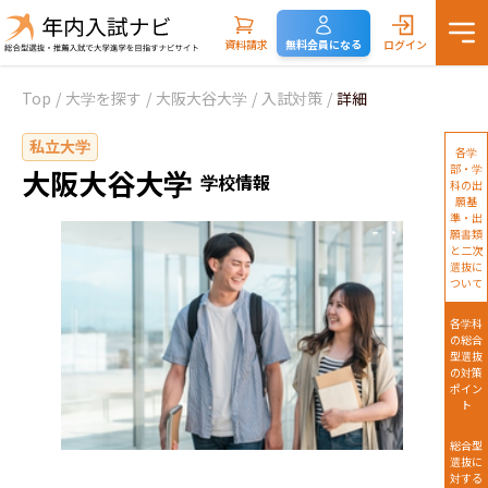
資料請求
無料会員になる
ログイン
Top
/
大学を探す
/
大阪大谷大学
/
入試対策
/
詳細
私立大学
各学
部・学
大阪大谷大学
学校情報
科の出
願基
準・出
願書類
と二次
選抜に
ついて
各学科
の総合
型選抜
の対策
ポイン
ト
総合型
選抜に
対する