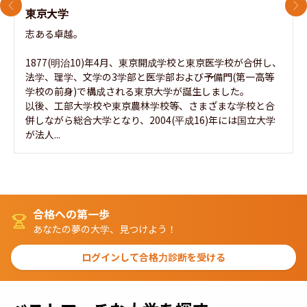
前のスライド
次
東京大学
志ある卓越。

1877(明治10)年4月、東京開成学校と東京医学校が合併し、
法学、理学、文学の3学部と医学部および予備門(第一高等
学校の前身)で構成される東京大学が誕生しました。

以後、工部大学校や東京農林学校等、さまざまな学校と合
併しながら総合大学となり、2004(平成16)年には国立大学
が法人...
合格への第一歩
あなたの夢の大学、見つけよう！
ログインして合格力診断を受ける