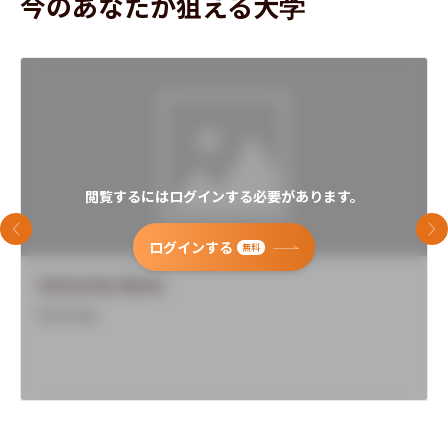
今のあなたが狙える大学
閲覧するにはログインする必要があります。
前のスライド
次
ログインする
無料
University Name
Overview