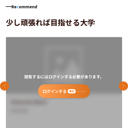
Re
c
ommend
少し頑張れば目指せる大学
閲覧するにはログインする必要があります。
前のスライド
次
ログインする
無料
University Name
Overview