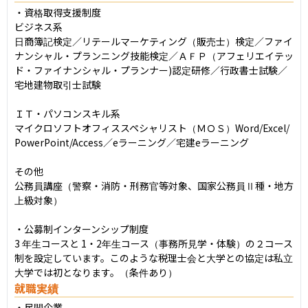
・資格取得支援制度

ビジネス系

日商簿記検定／リテールマーケティング（販売士）検定／ファイ
ナンシャル・プランニング技能検定／ＡＦＰ（アフェリエイテッ
ド・ファイナンシャル・プランナー)認定研修／⾏政書⼠試験／
宅地建物取引⼠試験

ＩＴ・パソコンスキル系

マイクロソフトオフィススペシャリスト（ＭＯＳ）Word/Excel/
PowerPoint/Access／eラーニング／宅建eラーニング

その他

公務員講座（警察・消防・刑務官等対象、国家公務員Ⅱ種・地⽅
上級対象）

・公募制インターンシップ制度

3 年生コースと 1・2年生コース（事務所見学・体験）の２コース
制を設定しています。このような税理士会と大学との協定は私立
大学では初となります。（条件あり）
就職実績
・民間企業
