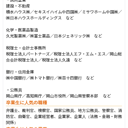
建設・不動産

積水ハウス㈱／セキスイハイム中四国㈱／ミサワホーム中国㈱／
㈱日本ハウスホールディングス　など

化学・医薬品製造

久光製薬㈱／㈱富士薬品／日本ジェネリック㈱　など

税理士・会計士事務所

税理士法人パートナーズ／税理士法人エフ・エム・エス／岡山総
合会計税理士法人／税理士法人久遠　など

銀行・信用金庫

㈱中国銀行／㈱トマト銀行／㈱百十四銀行　など

・公務員

岡山県庁／高知県庁／岡山市役所／岡山県警察本部 　など
卒業生に人気の職種
弁護士、裁判官、検察官、国家公務員、地方公務員、警察官、消
防官、自衛官、企業経営者、企業家、企業人（法務・金融・財務
関係）