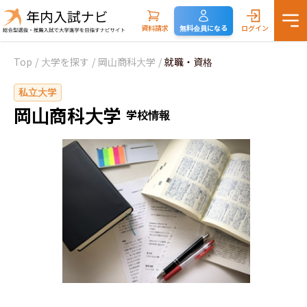
資料請求
無料会員になる
ログイン
Top
/
大学を探す
/
岡山商科大学
/
就職・資格
私立大学
岡山商科大学
学校情報