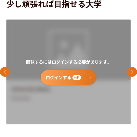
少し頑張れば目指せる大学
閲覧するにはログインする必要があります。
前のスライド
次
ログインする
無料
University Name
Overview