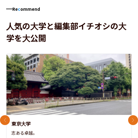
Re
c
ommend
人気の大学と編集部イチオシの大
学を大公開
前のスライド
次
東京大学
志ある卓越。
