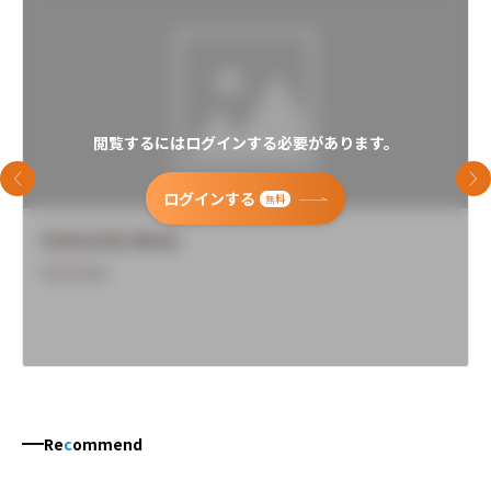
閲覧するにはログインする必要があります。
前のスライド
次
ログインする
無料
University Name
Overview
Re
c
ommend