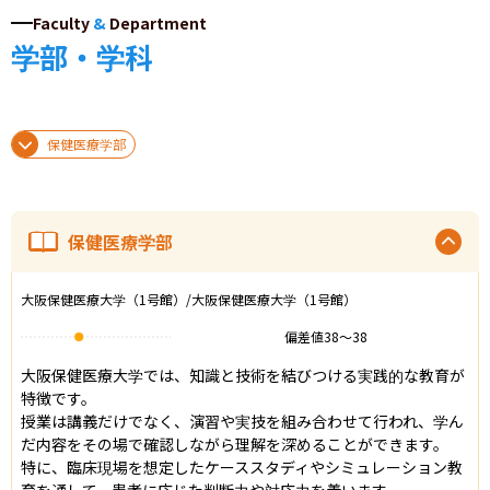
Faculty
&
Department
学部・学科
保健医療学部
保健医療学部
大阪保健医療大学（1号館）/大阪保健医療大学（1号館）
偏差値
38
〜
38
大阪保健医療大学では、知識と技術を結びつける実践的な教育が
特徴です。

授業は講義だけでなく、演習や実技を組み合わせて行われ、学ん
だ内容をその場で確認しながら理解を深めることができます。

特に、臨床現場を想定したケーススタディやシミュレーション教
育を通して、患者に応じた判断力や対応力を養います。
