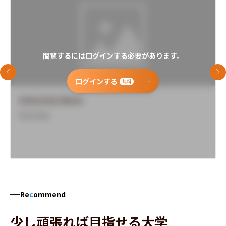
閲覧するにはログインする必要があります。
前のスライド
次
ログインする
無料
University Name
Overview
Re
c
ommend
少し頑張れば目指せる大学