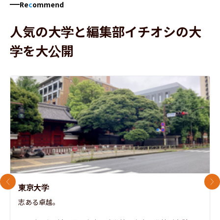
Re
c
ommend
人気の大学と編集部イチオシの大
学を大公開
前のスライド
次
東京大学
志ある卓越。
