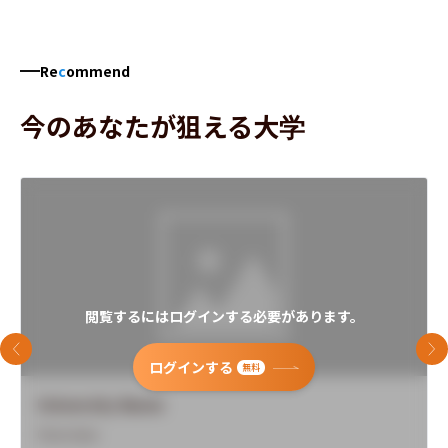
Re
c
ommend
今のあなたが狙える大学
閲覧するにはログインする必要があります。
前のスライド
次
ログインする
無料
University Name
Overview