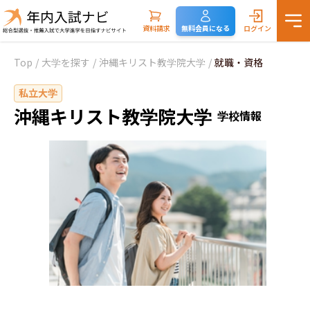
資料請求
無料会員になる
ログイン
Top
/
大学を探す
/
沖縄キリスト教学院大学
/
就職・資格
私立大学
沖縄キリスト教学院大学
学校情報