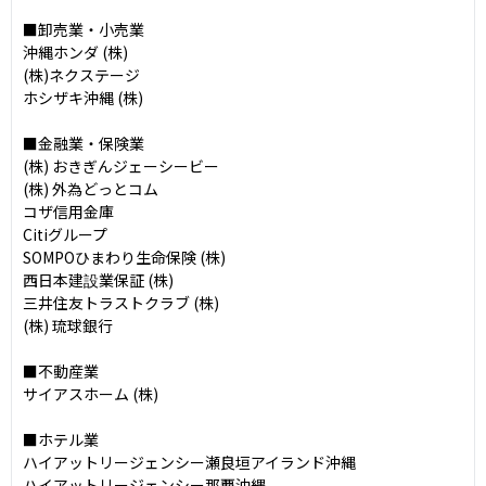
■卸売業・小売業

沖縄ホンダ (株)

(株)ネクステージ

ホシザキ沖縄 (株)

■金融業・保険業

(株) おきぎんジェーシービー

(株) 外為どっとコム

コザ信用金庫

Citiグループ

SOMPOひまわり生命保険 (株)

西日本建設業保証 (株)

三井住友トラストクラブ (株)

(株) 琉球銀行

■不動産業

サイアスホーム (株)

■ホテル業

ハイアットリージェンシー瀬良垣アイランド沖縄

ハイアットリージェンシー那覇沖縄
