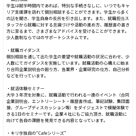
学生は就学時間内であれば、特別な手続きなしに、いつでもキャ
リア支援課を訪れて個別相談することができます。学生から多く
の話を聞き、学生自身の長所を引き出します。また、就職担当ス
タッフから就職に対する意識づけや活動の進め方、履歴書の書き
方に至るまで、さまざまなアドバイスを受けることができます。
少人数制ならではのサポートシステムです。

・就職ガイダンス

個別相談を通して出た学生の要望や就職活動の状況に合わせ、少
人数にてガイダンスを実施しています。就職活動の心構えに始ま
り合同企業説明会の廻り方、各業界・企業研究の仕方、自己分析
などを行っています。

・就活体験セミナー

大学３年次を対象に、就職活動で行われる一連のイベント（合同
企業説明会、エントリーシート・履歴書作成、筆記試験、集団面
接、グループディスカッション等）をダイジェストで模擬体験で
きる1日のセミナーです。企業４社にもご協力頂き、就職活動に
向けて各自の課題を発見できる内容となっています。

・キリ学独自の“Cafeシリーズ”
