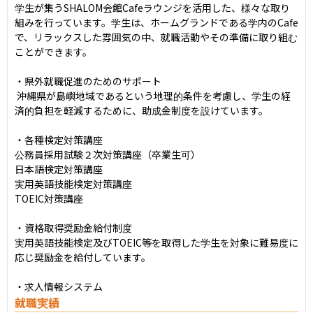
学生が集うSHALOM会館Cafeラウンジを活用した、様々な取り
組みを行っています。学生は、ホームグランドである学内のCafe
で、リラックスした雰囲気の中、就職活動やその準備に取り組む
ことができます。

・県外就職促進のためのサポート

 沖縄県が島嶼地域であるという地理的条件を考慮し、学生の経
済的負担を軽減するために、助成金制度を設けています。

・各種検定対策講座

公務員採用試験２次対策講座（卒業生可）

日本語検定対策講座

実用英語技能検定対策講座

TOEIC対策講座

・資格取得奨励金給付制度

実用英語技能検定及びTOEIC等を取得した学生を対象に難易度に
応じ奨励金を給付しています。

・求人情報システム
就職実績