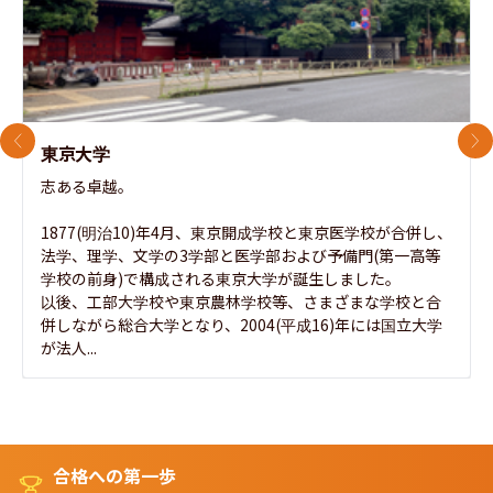
前のスライド
次
東京大学
志ある卓越。

1877(明治10)年4月、東京開成学校と東京医学校が合併し、
法学、理学、文学の3学部と医学部および予備門(第一高等
学校の前身)で構成される東京大学が誕生しました。

以後、工部大学校や東京農林学校等、さまざまな学校と合
併しながら総合大学となり、2004(平成16)年には国立大学
が法人...
合格への第一歩