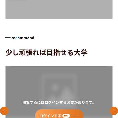
Re
c
ommend
少し頑張れば目指せる大学
閲覧するにはログインする必要があります。
前のスライド
次
ログインする
無料