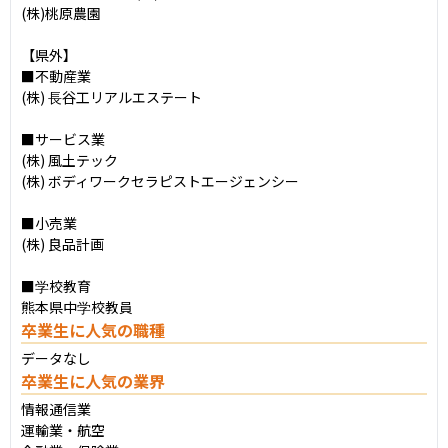
(株)桃原農園

【県外】

■不動産業

(株) 長谷工リアルエステート

■サービス業

(株) 風土テック

(株) ボディワークセラピストエージェンシー

■小売業

(株) 良品計画

■学校教育

熊本県中学校教員
卒業生に人気の職種
データなし
卒業生に人気の業界
情報通信業 

運輸業・航空
