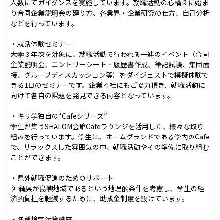
人数にてガイダンスを実施しています。就職活動の心構えに始ま
り合同企業説明会の廻り方、各業界・企業研究の仕方、自己分析
などを行っています。

・就活体験セミナー

大学３年次を対象に、就職活動で行われる一連のイベント（合同
企業説明会、エントリーシート・履歴書作成、筆記試験、集団面
接、グループディスカッション等）をダイジェストで模擬体験で
きる1日のセミナーです。企業４社にもご協力頂き、就職活動に
向けて各自の課題を発見できる内容となっています。

・キリ学独自の“Cafeシリーズ”

学生が集うSHALOM会館Cafeラウンジを活用した、様々な取り
組みを行っています。学生は、ホームグランドである学内のCafe
で、リラックスした雰囲気の中、就職活動やその準備に取り組む
ことができます。

・県外就職促進のためのサポート

 沖縄県が島嶼地域であるという地理的条件を考慮し、学生の経
済的負担を軽減するために、助成金制度を設けています。

・各種検定対策講座
