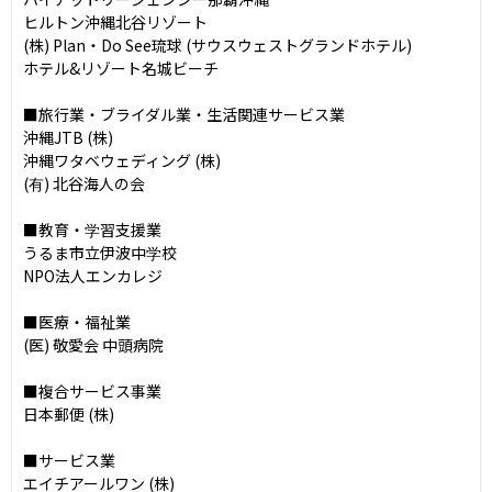
ヒルトン沖縄北谷リゾート

(株) Plan・Do See琉球 (サウスウェストグランドホテル)

ホテル&リゾート名城ビーチ

■旅行業・ブライダル業・生活関連サービス業

沖縄JTB (株)

沖縄ワタベウェディング (株)

(有) 北谷海人の会

■教育・学習支援業

うるま市立伊波中学校

NPO法人エンカレジ

■医療・福祉業

(医) 敬愛会 中頭病院

■複合サービス事業

日本郵便 (株)

■サービス業

エイチアールワン (株)
