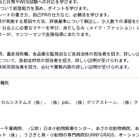
と対策やWEB試験への対応を学びます。

について処理能力を高め、ポイントを学びます。

ートの書き方、自己PRの仕方など、必勝法を学びます。

業が実施する意図や方法、評価基準について解説し、少人数での演習を行
：社会人に必要なマナーを学び、身だしなみ（メイク・ファッション）に
ラーが、マンツーマンで面接指導にあたります。

師、畜産技術職、食品衛生監視員など各自治体の担当者を招き、詳しい説
師について、各都道府県の担当者を招き、詳しい説明が受けられます。

事採用担当者を招き、会社や業務内容の詳しい説明が受けられます。
職先

ィカルシステムズ（株）、（株）pdc、（株）クリアストーン、（株）
ンター千葉病院、（公財）日本小動物医療センター、あさか台動物病院、
ト（株）、うさぎと鳥・小動物の専門病院BUNNY GRASS、オーシ