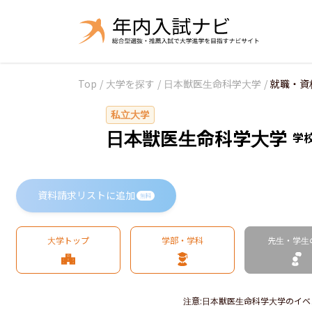
Top
/
大学を探す
/
日本獣医生命科学大学
/
就職・資
私立大学
日本獣医生命科学大学
学
資料請求リストに追加
無料
大学トップ
学部・学科
先生・学生
注意
:
日本獣医生命科学大学のイベ