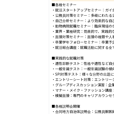
■各種セミナー

・就活スタートアップセミナー：ガイ
・公務員対策セミナー：多岐にわたる
・自己分析セミナー：より効果的な自
・動物病院就職セミナー：臨床現場の
・業界・業種研究：効果的で、実践的な
・面接対策セミナー：面接の種類や人
・卒業学年フォローセミナー：卒業予
・就活総合講座：就職活動に関する全て
■実践的な就職対策

・適性診断テスト：性格や適性など自
・一般常識テスト：一般常識試験の傾向
・SPI対策テスト：様々な分野の出題
・エントリーシート対策：エントリーシ
・グループディスカッション演習：企
・マナー・メイク・ファッション講座
・模擬面接：専門のキャリアカウンセ
■各種説明会開催

・合同地方自治体説明会：公務員獣医