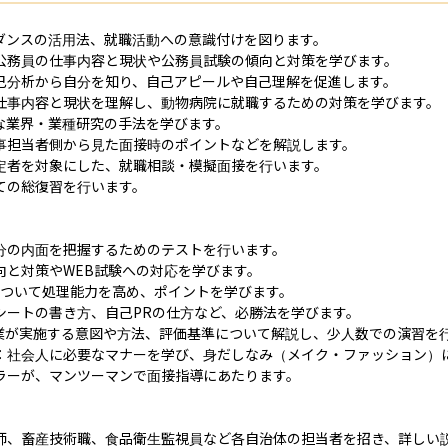
ダンスの活用法、就職活動への意識付けを図ります。

公務員の仕事内容と現状や公務員試験の傾向と対策を学びます。

己分析から自分を知り、自己アピールや自己理解を促進します。

仕事内容と現状を理解し、動物病院に就職するための対策を学びます。

業界・業種研究の手法を学びます。

事担当者側から見た面接時のポイントなどを解説します。

定者を対象にした、就職相談・模擬面接を行います。

の総復習を行います。

分の内面を把握するためのテストを行います。

と対策やWEB試験への対応を学びます。

について処理能力を高め、ポイントを学びます。

ートの書き方、自己PRの仕方など、必勝法を学びます。

業が実施する意図や方法、評価基準について解説し、少人数での演習を行
：社会人に必要なマナーを学び、身だしなみ（メイク・ファッション）に
ラーが、マンツーマンで面接指導にあたります。

師、畜産技術職、食品衛生監視員など各自治体の担当者を招き、詳しい説