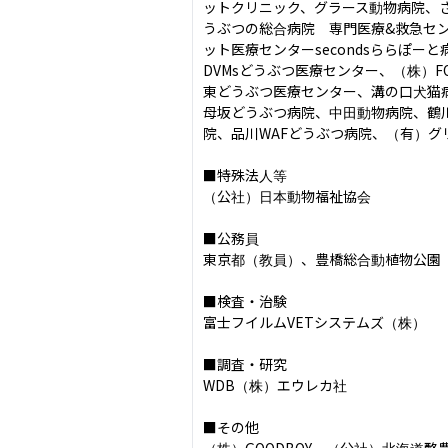
ットクリニック、グラース動物病院、
うぶつの総合病院　専門医療&救急セ
ット医療センターsecondsららぽ
DVMsどうぶつ医療センター、（株）F
東どうぶつ医療センター、溝の口犬猫
母坂どうぶつ病院、中田動物病院、鶴
院、品川WAFどうぶつ病院、（有）グ
■特殊法人等

（公社）日本動物福祉協会

■公務員

東京都（教員）、豊橋総合動植物公園

■検査・治験

富士フイルムVETシステムズ（株）

■調査・研究

WDB（株）エウレカ社

■その他

（株）GOODBOY、（公社）北海道