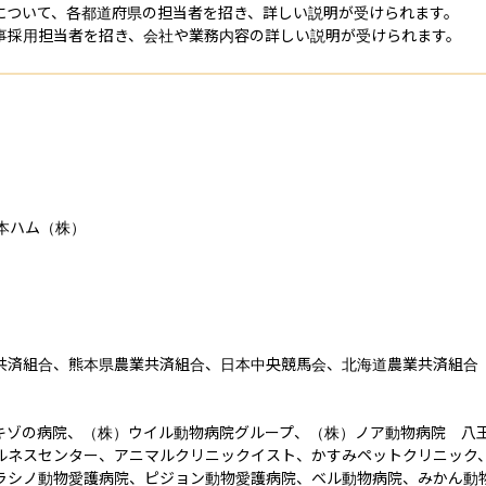
師について、各都道府県の担当者を招き、詳しい説明が受けられます。

事採用担当者を招き、会社や業務内容の詳しい説明が受けられます。
本ハム（株）

共済組合、熊本県農業共済組合、日本中央競馬会、北海道農業共済組合

エキゾの病院、（株）ウイル動物病院グループ、（株）ノア動物病院　八
ルネスセンター、アニマルクリニックイスト、かすみペットクリニック
ラシノ動物愛護病院、ピジョン動物愛護病院、ベル動物病院、みかん動