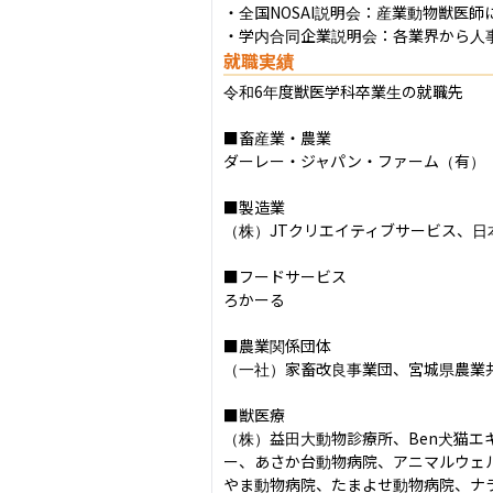
・全国NOSAI説明会：産業動物獣医
・学内合同企業説明会：各業界から人
就職実績
令和6年度獣医学科卒業生の就職先

■畜産業・農業

ダーレー・ジャパン・ファーム（有）

■製造業

（株）JTクリエイティブサービス、日
■フードサービス

ろかーる

■農業関係団体

（一社）家畜改良事業団、宮城県農業
■獣医療

（株）益田大動物診療所、Ben犬猫
ー、あさか台動物病院、アニマルウェ
やま動物病院、たまよせ動物病院、ナ