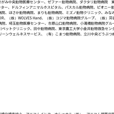
さがみ中央動物医療センター、ゼファー動物病院、ダクタリ動物病院　
ンター、ドルフィンアニマルホスピタル、パスカル動物病院、ピオニー
ーと病院、ほさか動物病院、まりも動物病院、ミズノ動物クリニック、み
OR、（株）WOLVES Hand、（株）コジマ動物病院グループ、（株
病院、埼玉動物医療センター、市原山口動物病院、小滝橋動物病院グル
川ペットクリニック、田中動物病院、東京農工大学小金井動物救急セン
リーンウェルネスサービス、（有）こまつ動物病院、立川中央どうぶつ病
酪農検定検査協会、アニコムインターナショナル（株）、アニコム損害保険