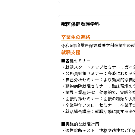
獣医保健看護学科
卒業生の進路
令和6年度獣医保健看護学科卒業生の就職
就職支援
■各種セミナー

・就活スタートアップセミナー：ガイ
・公務員対策セミナー：多岐にわたる
・自己分析セミナー：より効果的な自
・動物病院就職セミナー：臨床現場の
・業界・業種研究：効果的で、実践的な
・面接対策セミナー：面接の種類や人
・卒業学年フォローセミナー：卒業予
・就活総合講座：就職活動に関する全て
■実践的な就職対策

・適性診断テスト：性格や適性など自