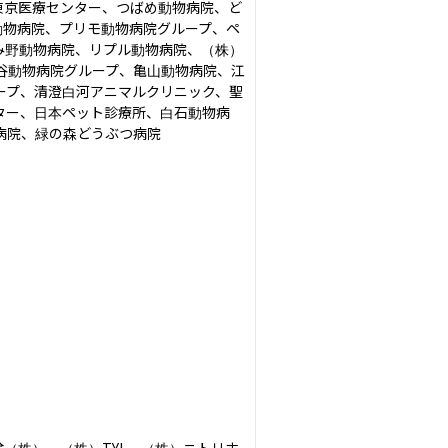
東京医療センター、つばめ動物病院、ど
動物病院、プリモ動物病院グループ、ペ
なみ野動物病院、リプル動物病院、（株）
）苅谷動物病院グループ、亀山動物病院、江
ープ、清澄白河アニマルクリニック、聖
ター、日本ペット診療所、白石動物病
院、緑の森どうぶつ病院

（株）、（株）TYL、（株）ニトリホ