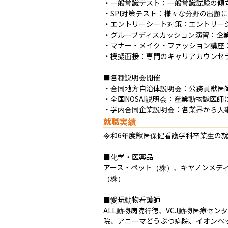
・一般常識テスト：一般常識試験の傾向
・SPI対策テスト：様々な分野の出題
・エントリーシート対策：エントリーシ
・グループディスカッション演習：企
・マナー・メイク・ファッション講座
・模擬面接：専門のキャリアカウンセ
■各種説明会開催

・合同地方自治体説明会：公務員獣医
・全国NOSAI説明会：産業動物獣医
・学内合同企業説明会：各業界から人
就職実績
令和6年度獣医保健看護学科卒業生の就
■化学・医薬品

アース・ペット（株）、キヤノンメデ
（株）

■愛玩動物看護師

ALL動物病院行徳、VCJ動物医療セ
院、アニーマどうぶつ病院、イオンペッ