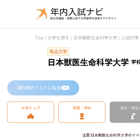
Top
/
大学を探す
/
日本獣医生命科学大学
/
入試対策
私立大学
日本獣医生命科学大学
学
資料請求リストに追加
無料
大学トップ
学部・学科
先生・学生
注意
:
日本獣医生命科学大学のイベ