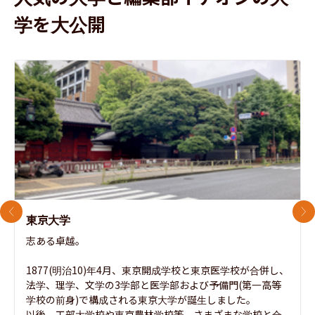
学を大公開
前のスライド
次
東京大学
志ある卓越。

1877(明治10)年4月、東京開成学校と東京医学校が合併し、
法学、理学、文学の3学部と医学部および予備門(第一高等
学校の前身)で構成される東京大学が誕生しました。

以後、工部大学校や東京農林学校等、さまざまな学校と合