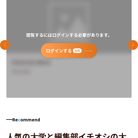
閲覧するにはログインする必要があります。
前のスライド
次
ログインする
無料
University Name
Overview
Re
c
ommend
人気の大学と編集部イチオシの大