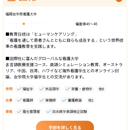
福岡女学院看護大学
偏差値
45
〜
45
■教育目標は「ヒューマンケアリング」

「看護を通して患者さんとともに自らも成長する」という世界標
準の看護教育を実践します。

■国際性に富んだグローバルな看護大学

多言語医療支援コース、英語シミュレーション教育、オーストラ
リア、中国、台湾、ハワイなど海外看護学生とのオンライン討
論、女学院大学留学生との交流があります。
学問
福祉学
外国語学
栄養・食物学
他
6
仕事
看護師
保健師
養護教諭
他
1
資格
衛生管理者
日本医学英語検定試験
学部を詳しく見る