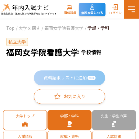
資料請求
無料会員になる
ログイン
Top
/
大学を探す
/
福岡女学院看護大学
/
学部・学科
私立大学
福岡女学院看護大学
学校情報
資料請求リストに追加
無料
お気に入り
大学トップ
学部・学科
先生・学生の声
入試情報
就職・資格
入試対策