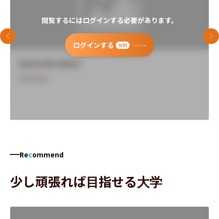
閲覧するにはログインする必要があります。
前のスライド
次
ログインする
無料
University Name
Overview
Re
c
ommend
少し頑張れば目指せる大学