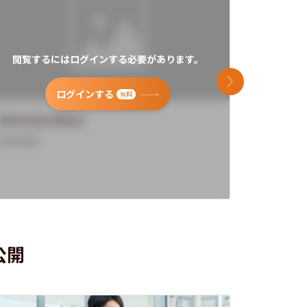
閲覧するにはログインする必要があります。
閲覧す
次のスライド
ログインする
無料
University Name
Universi
Overview
Overview
公開