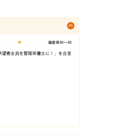
偏差値
40
〜
40
希望者全員を管理栄養士に！」を合言