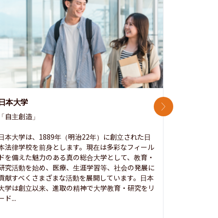
日本大学
中央大学
次のスライド
「自主創造」

次世代を拓
開かれた大
日本大学は、1889年（明治22年）に創立された日
本法律学校を前身とします。現在は多彩なフィール
1885年
ドを備えた魅力のある真の総合大学として、教育・
養フ」とい
研究活動を始め、医療、生涯学習等、社会の発展に
る伝統と実
貢献すべくさまざまな活動を展開しています。日本
にも、社会
大学は創立以来、進取の精神で大学教育・研究をリ
してきまし
ード...
究...