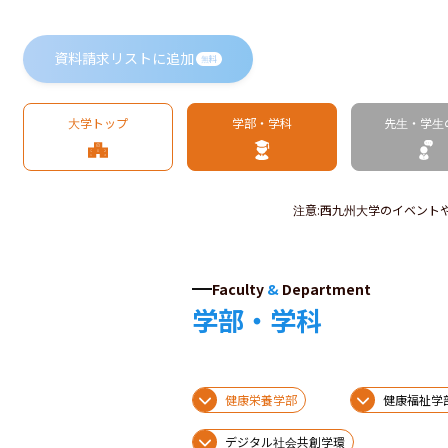
資料請求リストに追加
無料
大学トップ
学部・学科
先生・学生
注意
:
西九州大学のイベント
Faculty
&
Department
学部・学科
健康栄養学部
健康福祉学
デジタル社会共創学環