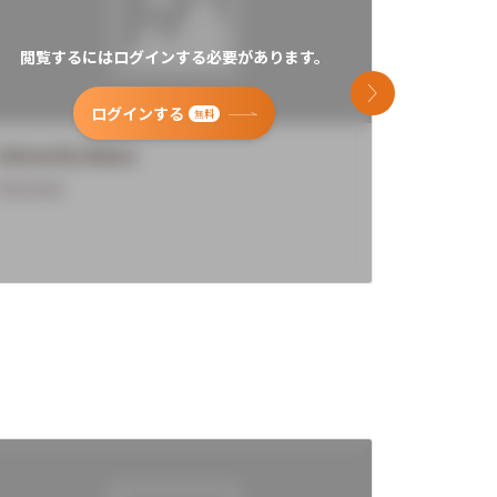
閲覧するにはログインする必要があります。
閲覧す
次のスライド
ログインする
無料
University Name
Universi
Overview
Overview