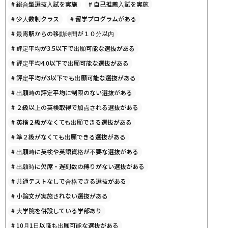
#
総合型選抜入試を実施
#
自己推薦入試を実施
#
少人数制クラス
#
留学プログラムがある
#
最寄駅からの移動時間が１０分以内
#
評定平均が3.5以下で出願可能な選抜がある
#
評定平均4.0以下で出願可能な選抜がある
#
評定平均が3以下でも出願可能な選抜がある
#
出願時の評定平均に制限のない選抜がある
#
２級以上の英検取得で加点される選抜がある
#
英検２級がなくても出願できる選抜がある
#
準２級がなくても出願できる選抜がある
#
出願時に英検や英語資格が不要な選抜がある
#
出願時に欠席・遅刻数の縛りがない選抜がある
#
共通テストなしで合格できる選抜がある
#
小論文が実施されない選抜がある
#
大学院を併設している学部あり
#
10月1日以降も出願可能な選抜がある