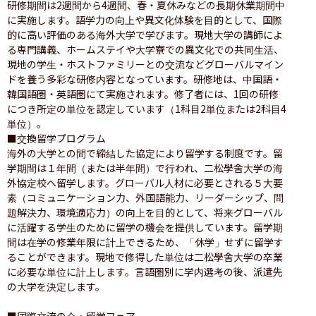
研修期間は2週間から4週間、春・夏休みなどの長期休業期間中
に実施します。語学力の向上や異文化体験を目的として、国際
的に高い評価のある海外大学で学びます。現地大学の講師によ
る専門講義、ホームステイや大学寮での異文化での共同生活、
現地の学生・ホストファミリーとの交流などグローバルマイン
ドを養う多彩な研修内容となっています。研修地は、中国語・
韓国語圏・英語圏にて実施されます。修了者には、1回の研修
につき所定の単位を認定しています（1科目2単位または2科目4
単位）。

■交換留学プログラム

海外の大学との間で締結した協定により留学する制度です。留
学期間は１年間（または半年間）で行われ、二松學舍大学の海
外協定校へ留学します。グローバル人材に必要とされる５大要
素（コミュニケーション力、外国語能力、リーダーシップ、問
題解決力、環境適応力）の向上を目的として、将来グローバル
に活躍する学生のために留学の機会を提供しています。留学期
間は在学の修業年限に計上できるため、「休学」せずに留学す
ることができます。現地で修得した単位は二松學舍大学の卒業
に必要な単位に計上します。言語圏別に学内選考の後、派遣先
の大学を決定します。

■国際交流の会・留学フェア
