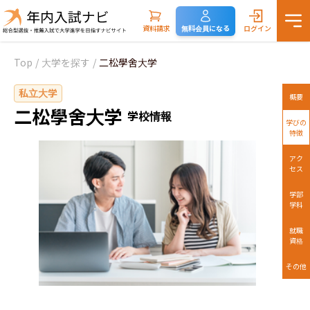
資料請求
無料会員になる
ログイン
Top
/
大学を探す
/
二松學舍大学
私立大学
概要
二松學舍大学
学校情報
学びの
特徴
アク
セス
学部
学科
就職
資格
その他