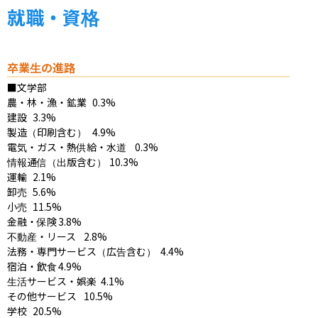
就職・資格
卒業生の進路
■文学部

農・林・漁・鉱業	0.3%

建設	3.3%

製造（印刷含む）	4.9%

電気・ガス・熱供給・水道	0.3%

情報通信（出版含む）	10.3%

運輸	2.1%

卸売	5.6%

小売	11.5%

金融・保険	3.8%

不動産・リース	2.8%

法務・専門サービス（広告含む）	4.4%

宿泊・飲食	4.9%

生活サービス・娯楽	4.1%

その他サービス	10.5%

学校	20.5%
