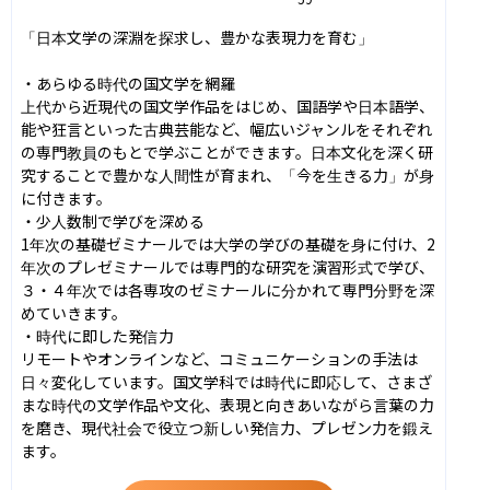
「日本文学の深淵を探求し、豊かな表現力を育む」

・あらゆる時代の国文学を網羅

上代から近現代の国文学作品をはじめ、国語学や日本語学、
能や狂言といった古典芸能など、幅広いジャンルをそれぞれ
の専門教員のもとで学ぶことができます。日本文化を深く研
究することで豊かな人間性が育まれ、「今を生きる力」が身
に付きます。

・少人数制で学びを深める

1年次の基礎ゼミナールでは大学の学びの基礎を身に付け、2
年次のプレゼミナールでは専門的な研究を演習形式で学び、
３・４年次では各専攻のゼミナールに分かれて専門分野を深
めていきます。

・時代に即した発信力

リモートやオンラインなど、コミュニケーションの手法は
日々変化しています。国文学科では時代に即応して、さまざ
まな時代の文学作品や文化、表現と向きあいながら言葉の力
を磨き、現代社会で役立つ新しい発信力、プレゼン力を鍛え
ます。