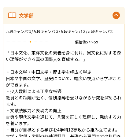
文学部
九段キャンパス/九段キャンパス/九段キャンパス/九段キャンパス
偏差値
57
〜
59
「日本文化、東洋文化の素養を身に付け、異文化に対する深
い理解ができる真の国際人を育成する。」

・日本文学・中国文学・歴史学を幅広く学ぶ

日本や中国の文学、歴史について、幅広い視点から学ぶこと
ができます。

・少人数制による丁寧な指導

教員との距離が近く、個別指導を受けながら研究を深められ
ます。

・文献読解力と表現力の向上

古典や現代文学を通じて、言葉を正しく理解し、発信する力
を養います。

・自分が目標とする学びを4学科12専攻から組み立てます。

大学・学部・学科の各共通科目、基礎から専門までの科目を