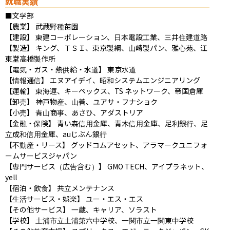
就職実績
■文学部

【農業】 武蔵野種苗園

【建設】 東建コーポレーション、日本電設工業、三井住建道路

【製造】 キング、ＴＳＩ、東京製綱、山崎製パン、雅心苑、江
東堂高橋製作所

【電気・ガス・熱供給・水道】 東京水道 

【情報通信】 エヌアイデイ、昭和システムエンジニアリング

【運輸】 東海運、キーペックス、TS ネットワーク、帝国倉庫

【卸売】 神戸物産、山善、ユアサ・フナショク

【小売】 青山商事、あさひ、アダストリア

【金融・保険】 青い森信用金庫、青木信用金庫、足利銀行、足
立成和信用金庫、auじぶん銀行

【不動産・リース】 グッドコムアセット、アラマークユニフォ
ームサービスジャパン

【専門サービス（広告含む）】 GMO TECH、アイプラネット、
yell

【宿泊・飲食】 共立メンテナンス

【生活サービス・娯楽】 ユー・エス・エス

【その他サービス】 一蔵、キャリア、ソラスト

【学校】 土浦市立土浦第六中学校、一関市立一関東中学校
