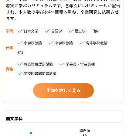
着実に学ぶカリキュラムです。各年次にはゼミナールが配当
され、少人数の学びを4年間積み重ね、卒業研究に結実させ
学問
日本文学
言語学
歴史学
他
6
小学校教諭
中学校教諭
高等学校教諭
仕事
他
2
教員資格認定試験
学芸員・学芸員補
資格
学校図書館司書教諭
学部を詳しく見る
国文学科
偏差値
59