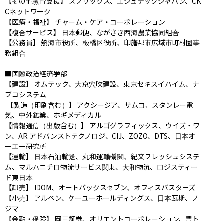
【その他教育支援】 スプリックス、エジュテックジャパン、CK
Cネットワーク

【医療・福祉】 チャーム・ケア・コーポレーション

【複合サービス】 日本郵便、ながさき西海農業協同組合 

【公務員】 熱海市役所、板橋区役所、印旛郡市広域市町村圏事
務組合

■国際政治経済学部

【建設】 オムテック、大京穴吹建設、東京セキスイハイム、ナ
ブコシステム

 【製造（印刷含む）】 アクシージア、サムコ、スタンレー電
気、中外鉱業、ホギメディカル

【情報通信（出版含む）】 アルゴグラフィックス、ウイズ・ワ
ン、AR アドバンストテクノロジ、CIJ、ZOZO、DTS、日本オ
ーエー研究所

【運輸】 日本石油輸送、丸和運輸機関、紀文フレッシュシステ
ム、マルハニチロ物流サービス関東、大和物流、ロジスティー
ド東日本

【卸売】 IDOM、オートバックスセブン、オフィスバスターズ

【小売】 アルペン、ケーユーホールディングス、日本瓦斯、ノ
ジマ

【金融・保険】 岡三証券、オリエントコーポレーション、豊ト