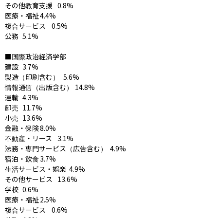
その他教育支援	0.8%

医療・福祉	4.4%

複合サービス	0.5%

公務	5.1%

■国際政治経済学部

建設	3.7%

製造（印刷含む）	5.6%

情報通信（出版含む）	14.8%

運輸	4.3%

卸売	11.7%

小売	13.6%

金融・保険	8.0%

不動産・リース	3.1%

法務・専門サービス（広告含む）	4.9%

宿泊・飲食	3.7%

生活サービス・娯楽	4.9%

その他サービス	13.6%

学校	0.6%

医療・福祉	2.5%

複合サービス	0.6%
