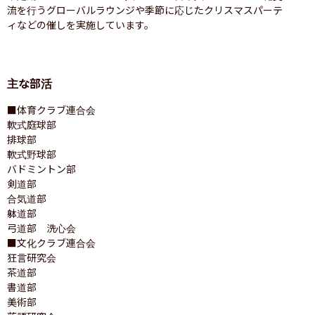
流を行うグローバルラウンジや季節に応じたクリスマスパーテ
ィなどの催しを実施しています。
主な部活
■体育クラブ連合会

軟式庭球部

排球部

軟式野球部

バドミントン部

剣道部

合気道部

躰道部

弓道部　洗心会

■文化クラブ連合会

狂言研究会

茶道部

書道部

美術部
