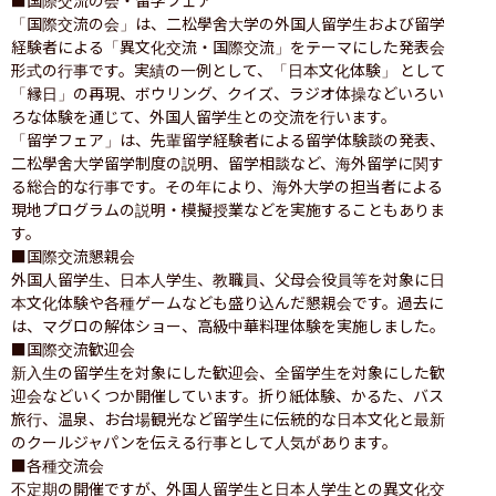
「国際交流の会」は、二松學舍大学の外国人留学生および留学
経験者による「異文化交流・国際交流」をテーマにした発表会
形式の行事です。実績の一例として、「日本文化体験」 として
「縁日」の再現、ボウリング、クイズ、ラジオ体操などいろい
ろな体験を通じて、外国人留学生との交流を行います。

「留学フェア」は、先輩留学経験者による留学体験談の発表、
二松學舍大学留学制度の説明、留学相談など、海外留学に関す
る総合的な行事です。その年により、海外大学の担当者による
現地プログラムの説明・模擬授業などを実施することもありま
す。

■国際交流懇親会

外国人留学生、日本人学生、教職員、父母会役員等を対象に日
本文化体験や各種ゲームなども盛り込んだ懇親会です。過去に
は、マグロの解体ショー、高級中華料理体験を実施しました。

■国際交流歓迎会

新入生の留学生を対象にした歓迎会、全留学生を対象にした歓
迎会などいくつか開催しています。折り紙体験、かるた、バス
旅行、温泉、お台場観光など留学生に伝統的な日本文化と最新
のクールジャパンを伝える行事として人気があります。

■各種交流会

不定期の開催ですが、外国人留学生と日本人学生との異文化交