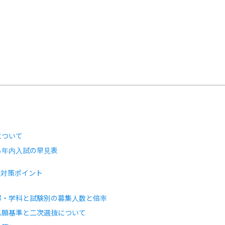
について
る年内入試の早見表
と対策ポイント
部・学科と試験別の募集人数と倍率
出願基準と二次選抜について