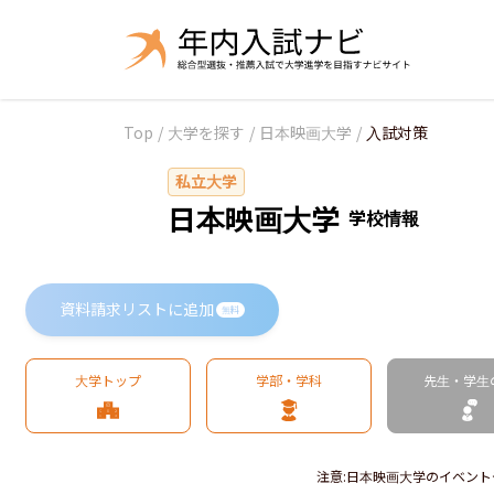
Top
/
大学を探す
/
日本映画大学
/
入試対策
私立大学
日本映画大学
学校情報
資料請求リストに追加
無料
大学トップ
学部・学科
先生・学生
注意
:
日本映画大学のイベント