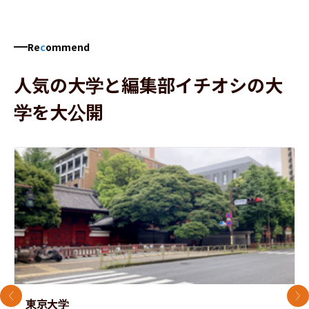
Re
c
ommend
人気の大学と編集部イチオシの大
学を大公開
前のスライド
次
東京大学