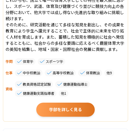
し、スポーツ、武道、体育及び健康づくり並びに競技力向上の各
分野において、他大学では成し得ない先進的な取り組みに挑戦し
続けます。

そのために、研究活動を通じて多様な知見を創出し、その成果を
教育により学生へ還元することで、社会で主体的に未来を切り拓
く人材を育成します。また、蓄積した知見を積極的に社会へ発信
するとともに、社会からの多様な要請に応えるべく鹿屋体育大学
の英知を結集し、地域・国家・国際社会の発展に貢献します。
学問
体育学
スポーツ学
仕事
中学校教諭
高等学校教諭
体育教諭
他
9
教員資格認定試験
健康運動指導士
資格
健康運動実践指導者
他
1
学部を詳しく見る