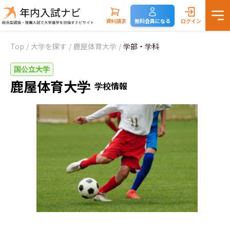
資料請求
無料会員になる
ログイン
Top
/
大学を探す
/
鹿屋体育大学
/
学部・学科
国公立大学
鹿屋体育大学
学校情報