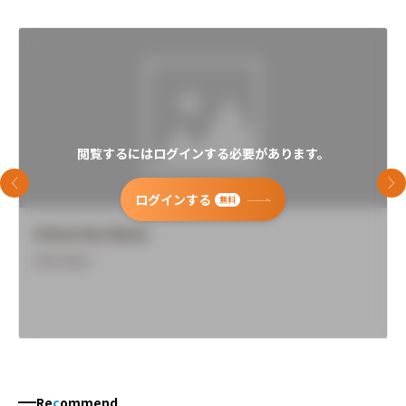
閲覧するにはログインする必要があります。
前のスライド
次
ログインする
無料
University Name
Overview
Re
c
ommend