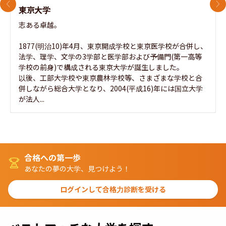
前のスライド
次
東京大学
志ある卓越。

1877(明治10)年4月、東京開成学校と東京医学校が合併し、
法学、理学、文学の3学部と医学部および予備門(第一高等
学校の前身)で構成される東京大学が誕生しました。

以後、工部大学校や東京農林学校等、さまざまな学校と合
併しながら総合大学となり、2004(平成16)年には国立大学
が法人...
合格への第一歩
あなたの夢の大学、見つけよう！
ログインして合格力診断を受ける