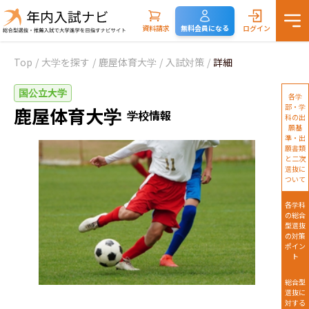
資料請求
無料会員になる
ログイン
Top
/
大学を探す
/
鹿屋体育大学
/
入試対策
/
詳細
国公立大学
各学
部・学
鹿屋体育大学
学校情報
科の出
願基
準・出
願書類
と二次
選抜に
ついて
各学科
の総合
型選抜
の対策
ポイン
ト
総合型
選抜に
対する