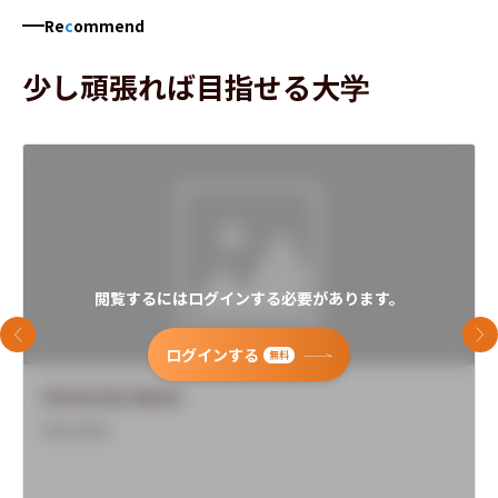
Re
c
ommend
少し頑張れば目指せる大学
閲覧するにはログインする必要があります。
前のスライド
次
ログインする
無料
University Name
Overview