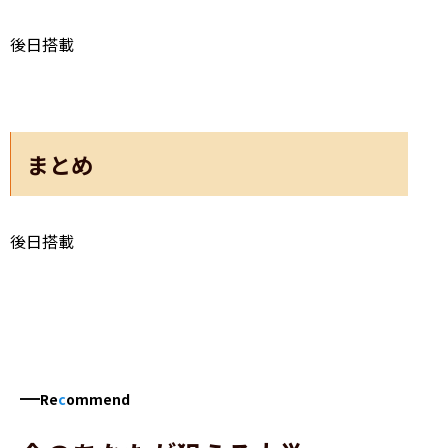
後日搭載
まとめ
後日搭載
Re
c
ommend