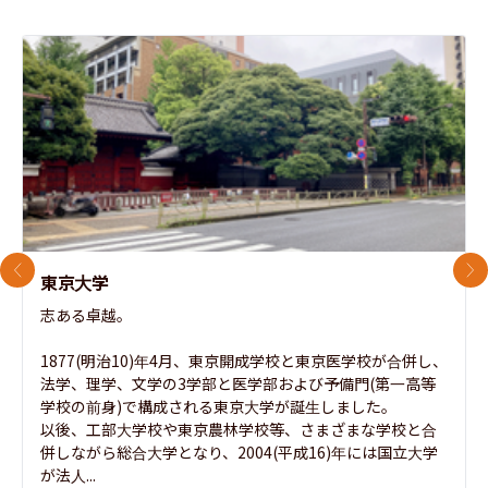
前のスライド
次
東京大学
志ある卓越。

1877(明治10)年4月、東京開成学校と東京医学校が合併し、
法学、理学、文学の3学部と医学部および予備門(第一高等
学校の前身)で構成される東京大学が誕生しました。

以後、工部大学校や東京農林学校等、さまざまな学校と合
併しながら総合大学となり、2004(平成16)年には国立大学
が法人...