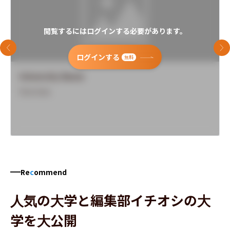
閲覧するにはログインする必要があります。
前のスライド
次
ログインする
無料
University Name
Overview
Re
c
ommend
人気の大学と編集部イチオシの大
学を大公開