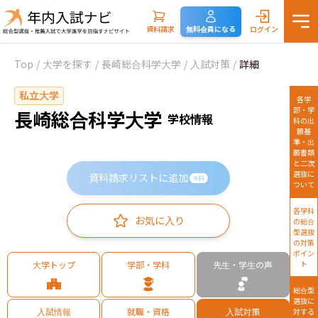
資料請求
無料会員になる
ログイン
Top
/
大学を探す
/
長崎総合科学大学
/
入試対策
/
詳細
私立大学
各学
部・学
長崎総合科学大学
学校情報
科の出
願基
準・出
願書類
と二次
選抜に
資料請求リストに追加
無料
ついて
各学科
お気に入り
の総合
型選抜
の対策
ポイン
大学トップ
学部・学科
先生・学生の声
ト
総合型
選抜に
入試情報
就職・資格
入試対策
対する