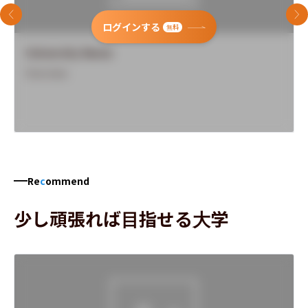
前のスライド
次
ログインする
無料
University Name
Overview
Re
c
ommend
少し頑張れば目指せる大学