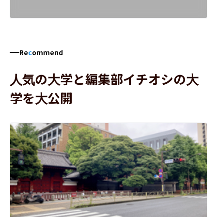
Re
c
ommend
人気の大学と編集部イチオシの大
学を大公開