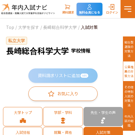
資料請求
無料会員になる
ログイン
Top
/
大学を探す
/
長崎総合科学大学
/
入試対策
私立大学
総合型
選抜の
長崎総合科学大学
学校情報
対策方
法
公募推
薦の対
資料請求リストに追加
策方法
無料
その他
の特別
お気に入り
入試の
対策方
法
大学トップ
学部・学科
先生・学生の声
年内入
試の総
括
入試情報
就職・資格
入試対策