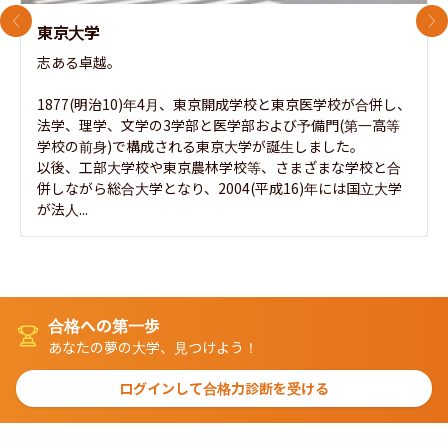
前のスライド
次
東京大学
志ある卓越。

1877(明治10)年4月、東京開成学校と東京医学校が合併し、
法学、理学、文学の3学部と医学部および予備門(第一高等
学校の前身)で構成される東京大学が誕生しました。

以後、工部大学校や東京農林学校等、さまざまな学校と合
併しながら総合大学となり、2004(平成16)年には国立大学
が法人...
合格への第一歩
あなたの夢の大学、見つけよう！
ログインして合格力診断を受ける