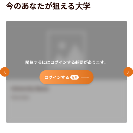
今のあなたが狙える大学
閲覧するにはログインする必要があります。
前のスライド
次
ログインする
無料
University Name
Overview