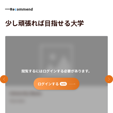
Re
c
ommend
少し頑張れば目指せる大学
閲覧するにはログインする必要があります。
前のスライド
次
ログインする
無料
University Name
Overview