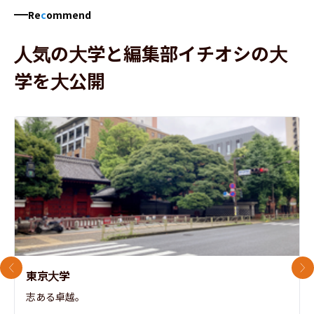
Re
c
ommend
人気の大学と編集部イチオシの大
学を大公開
前のスライド
次
東京大学
志ある卓越。
