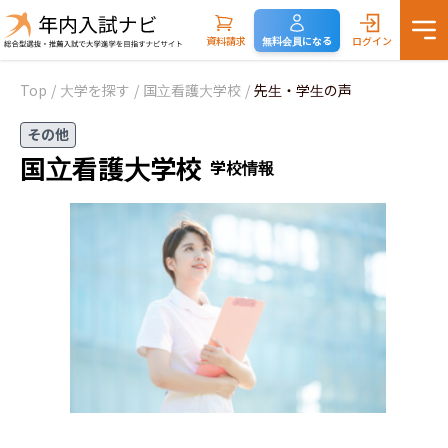
資料請求
無料会員になる
ログイン
Top
/
大学を探す
/
国立看護大学校
/
先生・学生の声
その他
国立看護大学校
学校情報