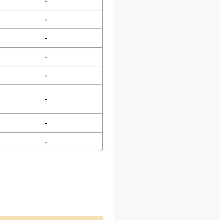
-
-
-
-
-
-
-
-