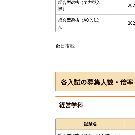
総合型選抜（学力型入
202
試）
総合型選抜（AO入試）Ⅲ
202
期
後日搭載
各入試の募集人数・倍率
経営学科
試験名