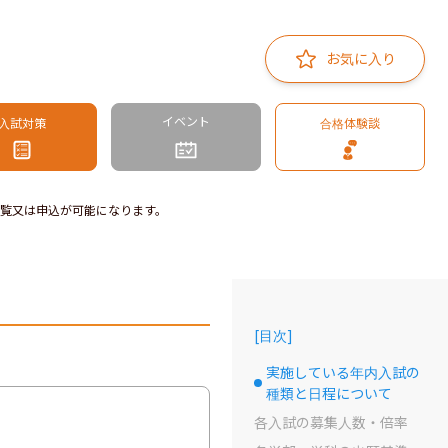
お気に入り
イベント
入試対策
合格体験談
覧又は申込が可能になります。
[
目次
]
実施している年内入試の
選択中のドット
種類と日程について
各入試の募集人数・倍率