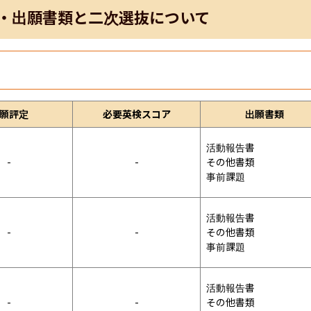
・出願書類と二次選抜について
願評定
必要英検スコア
出願書類
活動報告書

-
-
その他書類

事前課題
活動報告書

-
-
その他書類

事前課題
活動報告書

-
-
その他書類
