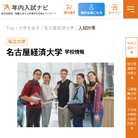
資料請求
無料会員になる
ログイン
Top
/
大学を探す
/
名古屋経済大学
/
入試対策
私立大学
年内入
試の一
名古屋経済大学
学校情報
覧
総合型
選抜の
対策方
法
公募推
薦の対
策方法
その他
の特別
入試の
対策方
法