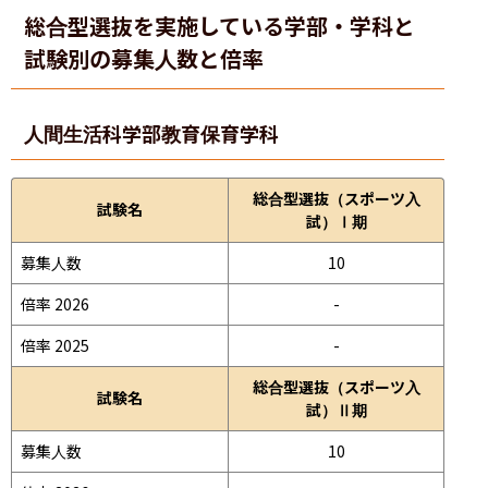
総合型選抜を実施している学部・学科と
試験別の募集人数と倍率
人間生活科学部
教育保育学科
総合型選抜（スポーツ入
試験名
試）Ⅰ期
募集人数
10
倍率 2026
-
倍率 2025
-
総合型選抜（スポーツ入
試験名
試）Ⅱ期
募集人数
10