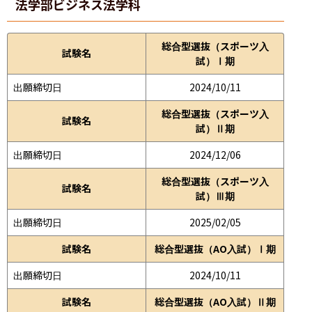
法学部
ビジネス法学科
総合型選抜（スポーツ入
試験名
試）Ⅰ期
出願締切日
2024/10/11
総合型選抜（スポーツ入
試験名
試）Ⅱ期
出願締切日
2024/12/06
総合型選抜（スポーツ入
試験名
試）Ⅲ期
出願締切日
2025/02/05
試験名
総合型選抜（AO入試）Ⅰ期
出願締切日
2024/10/11
試験名
総合型選抜（AO入試）Ⅱ期