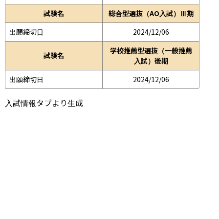
試験名
総合型選抜（AO入試）Ⅲ期
出願締切日
2024/12/06
学校推薦型選抜（一般推薦
試験名
入試）後期
出願締切日
2024/12/06
入試情報タブより生成