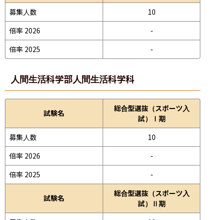
募集人数
10
倍率 2026
-
倍率 2025
-
人間生活科学部
人間生活科学科
総合型選抜（スポーツ入
試験名
試）Ⅰ期
募集人数
10
倍率 2026
-
倍率 2025
-
総合型選抜（スポーツ入
試験名
試）Ⅱ期