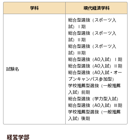
学科
現代経済学科
総合型選抜（スポーツ入
試）Ⅰ期

総合型選抜（スポーツ入
試）Ⅱ期

総合型選抜（スポーツ入
試）Ⅲ期

総合型選抜（AO入試）Ⅰ期

総合型選抜（AO入試）Ⅱ期

試験名
総合型選抜（AO入試・オー
プンキャンパス参加型）

学校推薦型選抜（一般推薦
入試）前期

総合型選抜（学力型入試）

総合型選抜（AO入試）Ⅲ期

学校推薦型選抜（一般推薦
入試）後期
経営学部