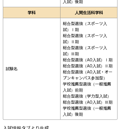
入試）後期
学科
人間生活科学科
総合型選抜（スポーツ入
試）Ⅰ期

総合型選抜（スポーツ入
試）Ⅱ期

総合型選抜（スポーツ入
試）Ⅲ期

総合型選抜（AO入試）Ⅰ期

総合型選抜（AO入試）Ⅱ期

試験名
総合型選抜（AO入試・オー
プンキャンパス参加型）

学校推薦型選抜（一般推薦
入試）前期

総合型選抜（学力型入試）

総合型選抜（AO入試）Ⅲ期

学校推薦型選抜（一般推薦
入試）後期
入試情報タブより生成