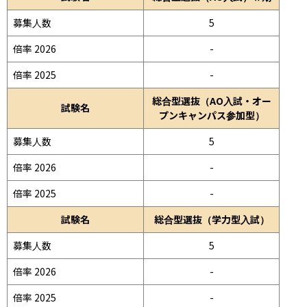
募集人数
5
倍率 2026
-
倍率 2025
-
総合型選抜（AO入試・オー
試験名
プンキャンパス参加型）
募集人数
5
倍率 2026
-
倍率 2025
-
試験名
総合型選抜（学力型入試）
募集人数
5
倍率 2026
-
倍率 2025
-