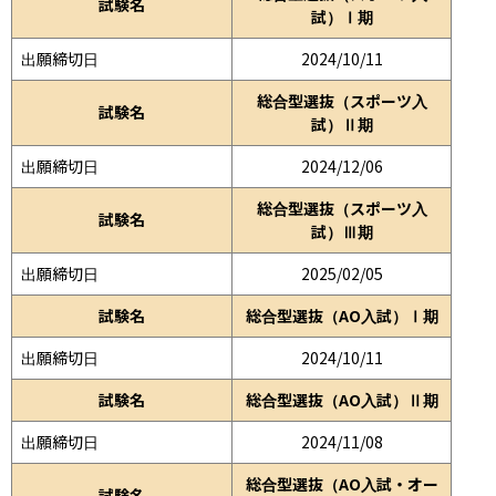
試験名
試）Ⅰ期
出願締切日
2024/10/11
総合型選抜（スポーツ入
試験名
試）Ⅱ期
出願締切日
2024/12/06
総合型選抜（スポーツ入
試験名
試）Ⅲ期
出願締切日
2025/02/05
試験名
総合型選抜（AO入試）Ⅰ期
出願締切日
2024/10/11
試験名
総合型選抜（AO入試）Ⅱ期
出願締切日
2024/11/08
総合型選抜（AO入試・オー
試験名