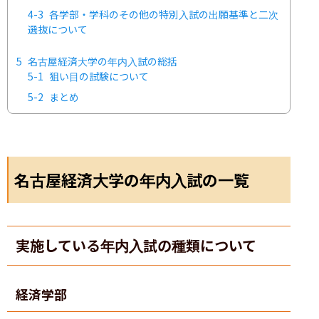
4-3
各学部・学科のその他の特別入試の出願基準と二次
選抜について
5
名古屋経済大学の年内入試の総括
5-1
狙い目の試験について
5-2
まとめ
名古屋経済大学の年内入試の一覧
実施している年内入試の種類について
経済学部