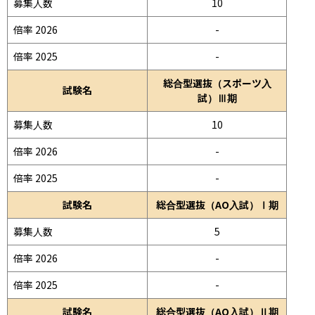
募集人数
10
倍率 2026
-
倍率 2025
-
総合型選抜（スポーツ入
試験名
試）Ⅲ期
募集人数
10
倍率 2026
-
倍率 2025
-
試験名
総合型選抜（AO入試）Ⅰ期
募集人数
5
倍率 2026
-
倍率 2025
-
試験名
総合型選抜（AO入試）Ⅱ期