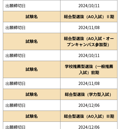
出願締切日
2024/10/11
試験名
総合型選抜（AO入試）Ⅱ期
出願締切日
2024/11/08
総合型選抜（AO入試・オー
試験名
プンキャンパス参加型）
出願締切日
2024/10/11
学校推薦型選抜（一般推薦
試験名
入試）前期
出願締切日
2024/11/08
試験名
総合型選抜（学力型入試）
出願締切日
2024/12/06
試験名
総合型選抜（AO入試）Ⅲ期
出願締切日
2024/12/06