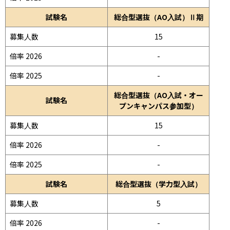
試験名
総合型選抜（AO入試）Ⅱ期
募集人数
15
倍率 2026
-
倍率 2025
-
総合型選抜（AO入試・オー
試験名
プンキャンパス参加型）
募集人数
15
倍率 2026
-
倍率 2025
-
試験名
総合型選抜（学力型入試）
募集人数
5
倍率 2026
-