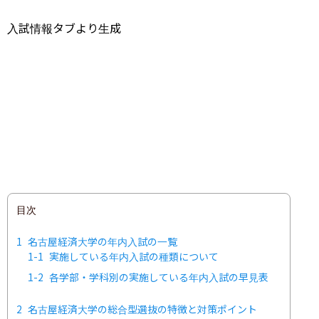
入試情報タブより生成
目次
1
名古屋経済大学の年内入試の一覧
1-1
実施している年内入試の種類について
1-2
各学部・学科別の実施している年内入試の早見表
2
名古屋経済大学の総合型選抜の特徴と対策ポイント