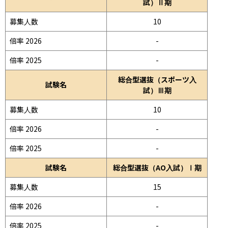
試）Ⅱ期
募集人数
10
倍率 2026
-
倍率 2025
-
総合型選抜（スポーツ入
試験名
試）Ⅲ期
募集人数
10
倍率 2026
-
倍率 2025
-
試験名
総合型選抜（AO入試）Ⅰ期
募集人数
15
倍率 2026
-
倍率 2025
-