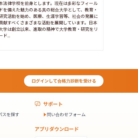
本法律学校を前身とします。現在は多彩なフィール
1885年
ドを備えた魅力のある真の総合大学として、教育・
養フ」とい
研究活動を始め、医療、生涯学習等、社会の発展に
る伝統と実
貢献すべくさまざまな活動を展開しています。日本
にも、社会
大学は創立以来、進取の精神で大学教育・研究をリ
してきまし
ード...
究...
ログインして合格力診断を受ける
サポート
パスを探す
問い合わせフォーム
アプリダウンロード