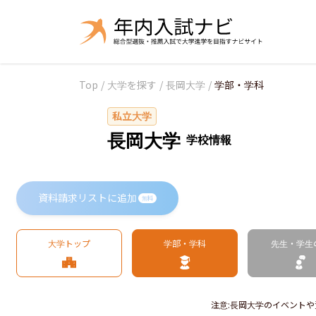
Top
/
大学を探す
/
長岡大学
/
学部・学科
私立大学
長岡大学
学校情報
資料請求リストに追加
無料
大学トップ
学部・学科
先生・学生
注意
:
長岡大学のイベントや