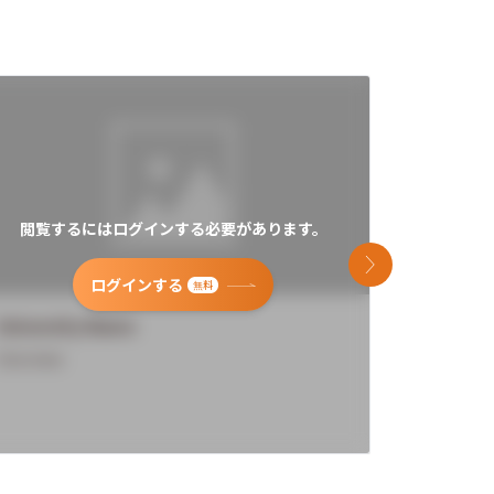
閲覧するにはログインする必要があります。
閲覧す
次のスライド
ログインする
無料
University Name
Universi
Overview
Overview