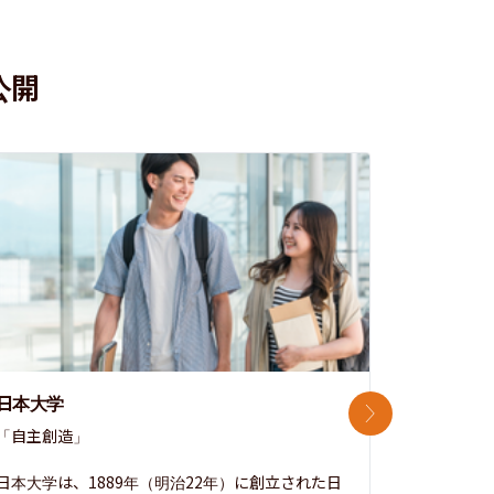
公開
日本大学
中央大学
次のスライド
「自主創造」

次世代を拓
開かれた大
日本大学は、1889年（明治22年）に創立された日