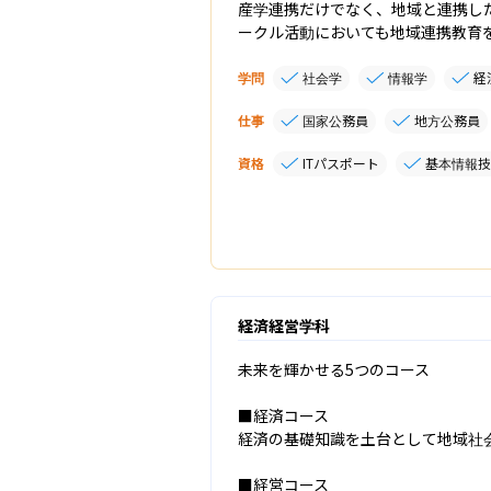
産学連携だけでなく、地域と連携し
ークル活動においても地域連携教育
学問
社会学
情報学
経
仕事
国家公務員
地方公務員
資格
ITパスポート
基本情報技
経済経営学科
未来を輝かせる5つのコース

■経済コース

経済の基礎知識を土台として地域社
■経営コース
