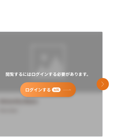
閲覧するにはログインする必要があります。
閲覧す
次のスライド
ログインする
無料
University Name
Universi
Overview
Overview