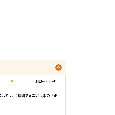
偏差値
42.5
〜
42.5
ラムです。4年間で企業と大学のさま