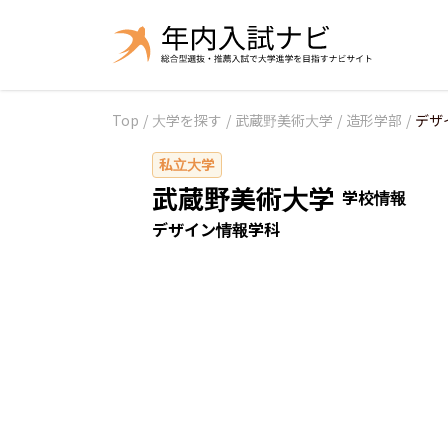
Top
/
大学を探す
/
武蔵野美術大学
/
造形学部
/
デザ
私立大学
武蔵野美術大学
学校情報
デザイン情報学科