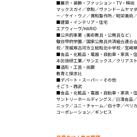
■展示・装飾・ファッション・TV・映画

マックスガイ／京和／ヴァンドームヤマダ
ー／ケイ・ウノ／貴和製作所／昭栄美術／
■建築・インテリア・住宅

エアウィーヴ/HARIO

■公共的事業（美術教員・公務員など）

駿台甲府学園／国家公務員共済組合連合会
校／茨城県古河市立総和北中学校／宮崎県
■食品・化粧品・電器・自動車・家具・住
本田技研工業／サンエックス／クリアスト
■造形・工芸・画廊

教育と探求社

■デパート・スーパー・その他

そごう・西武

■食品・化粧品・電器・自動車・家具・住
サントリーホールディングス／日清食品
ニック／ユニ・チャーム／白十字／ペリ
コーポレーション／ギンビス