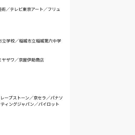
美術／テレビ東京アート／フリュ
市立学校／稲城市立稲城第六中学
ヤザワ／京屋伊助商店

グレープストーン／京セラ／パナソ
ケティングジャパン／パイロット