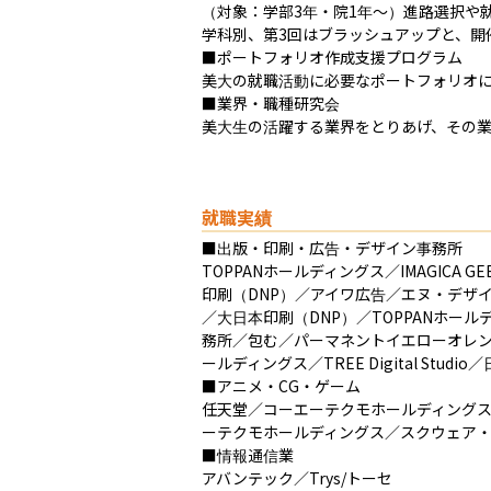
（対象：学部3年・院1年～）進路選択や
学科別、第3回はブラッシュアップと、開
■ポートフォリオ作成支援プログラム

美大の就職活動に必要なポートフォリオに
■業界・職種研究会

美大生の活躍する業界をとりあげ、その
就職実績
■出版・印刷・広告・デザイン事務所

TOPPANホールディングス／IMAGICA 
印刷（DNP）／アイワ広告／エヌ・デザ
／大日本印刷（DNP）／TOPPANホ
務所／包む／パーマネントイエローオレン
ールディングス／TREE Digital St
■アニメ・CG・ゲーム

任天堂／コーエーテクモホールディングス
ーテクモホールディングス／スクウェア・エニックス
■情報通信業

アバンテック／Trys/トーセ
