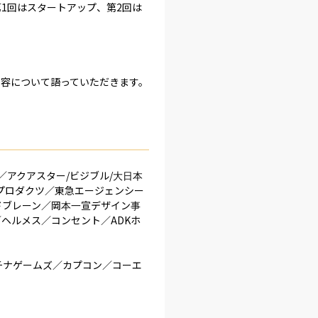
1回はスタートアップ、第2回は
内容について語っていただきます。
EEQ／アクアスター/ビジブル/大日本
プロダクツ／東急エージェンシー
ドブレーン／岡本一宣デザイン事
ヘルメス／コンセント／ADKホ
ラチナゲームズ／カプコン／コーエ