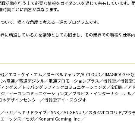
就職活動を行う上で必要な情報をガイダンスを通じて共有しています。第
催時期ごとに内容が異なります。

ついて、様々な角度で考える一連のプログラムです。

業界に精通している方を講師としてお招きし、その業界での職種や仕事
GEEQ／エス・ケイ・エム／ヌーベルキャリア/A-CLOUD／IMAGICA G
イン/電通／電通デジタル／電通プロモーションプラス／博報堂／博報堂
ールディングス／トッパングラフィックコミュニケーションズ／宝印刷／ア
ジ／ビーコンコミュニケーションズ／ブラビス・インターナショナル／
udio／日本デザインセンター／博報堂アイ・スタジオ

／セガ／ヘキサドライブ／SNK／MUGENUP／スタジオコロリド/プ
／セガ／Konami Gaming, Inc. ／
