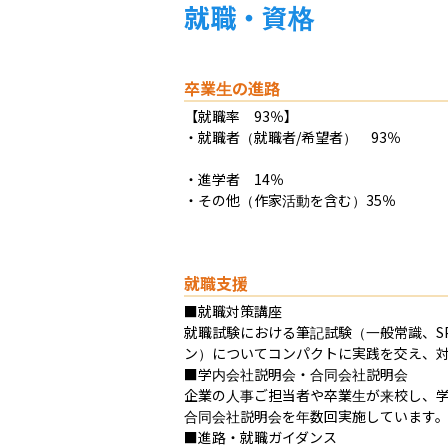
就職・資格
卒業生の進路
【就職率　93％】

・就職者（就職者/希望者）　93％

・進学者　14％

・その他（作家活動を含む）35％
就職支援
■就職対策講座

就職試験における筆記試験（一般常識、S
ン）についてコンパクトに実践を交え、対
■学内会社説明会・合同会社説明会

企業の人事ご担当者や卒業生が来校し、学
合同会社説明会を年数回実施しています。
■進路・就職ガイダンス
