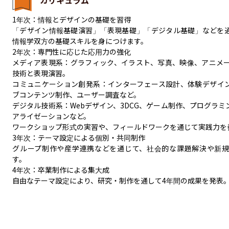
1年次：情報とデザインの基礎を習得

「デザイン情報基礎演習」「表現基礎」「デジタル基礎」などを
情報学双方の基礎スキルを身につけます。

2年次：専門性に応じた応用力の強化

メディア表現系：グラフィック、イラスト、写真、映像、アニメ
技術と表現演習。

コミュニケーション創発系：インターフェース設計、体験デザイ
ブコンテンツ制作、ユーザー調査など。

デジタル技術系：Webデザイン、3DCG、ゲーム制作、プログラミ
アライゼーションなど。

ワークショップ形式の実習や、フィールドワークを通じて実践力を養
3年次：テーマ設定による個別・共同制作

グループ制作や産学連携などを通じて、社会的な課題解決や新
す。

4年次：卒業制作による集大成

自由なテーマ設定により、研究・制作を通して4年間の成果を発表