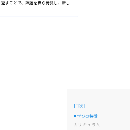
り返すことで、課題を自ら発見し、新し
[
目次
]
学びの特徴
選択中のドット
カリ キュ ラム