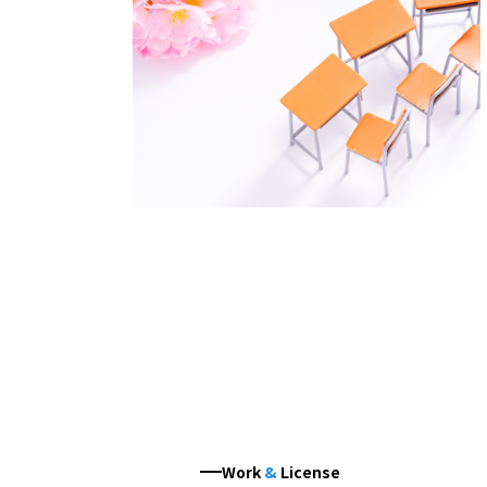
Work
&
License