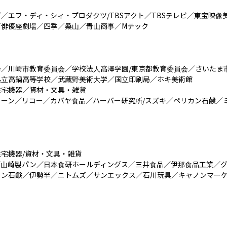
／エフ・ディ・シィ・プロダクツ/TBSアクト／TBSテレビ／東宝映像
俳優座劇場／四季／桑山／青山商事／Mテック

／川崎市教育委員会／学校法人高澤学園/東京都教育委員会／さいたま
立高鍋高等学校／武蔵野美術大学／国立印刷局／ホキ美術館

宅機器／資材・文具・雑貨

ーン／リコー／カバヤ食品／ハーバー研究所/スズキ／ペリカン石鹸／ミ
宅機器/資材・文具・雑貨

／山崎製パン／日本食研ホールディングス／三井食品／伊那食品工業／
カン石鹸／伊勢半／ニトムズ／サンエックス／石川玩具／キャノンマー