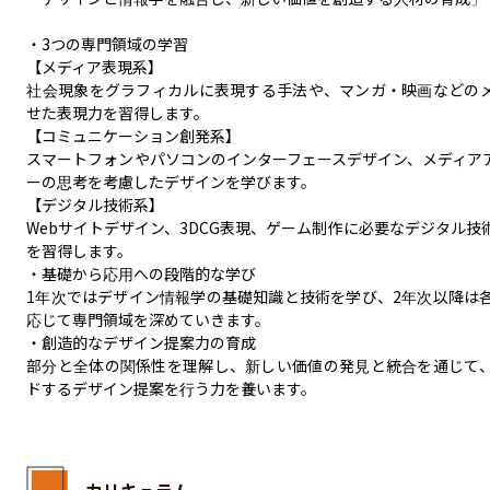
・3つの専門領域の学習

【メディア表現系】

​社会現象をグラフィカルに表現する手法や、マンガ・映画などの
せた表現力を習得します。 ​

【コミュニケーション創発系】

​スマートフォンやパソコンのインターフェースデザイン、メディア
ーの思考を考慮したデザインを学びます。 ​

【デジタル技術系】

​Webサイトデザイン、3DCG表現、ゲーム制作に必要なデジタル
を習得します。 ​

・基礎から応用への段階的な学び

1年次ではデザイン情報学の基礎知識と技術を学び、2年次以降は
応じて専門領域を深めていきます。

・創造的なデザイン提案力の育成

部分と全体の関係性を理解し、新しい価値の発見と統合を通じて
ドするデザイン提案を行う力を養います。
カリキュラム