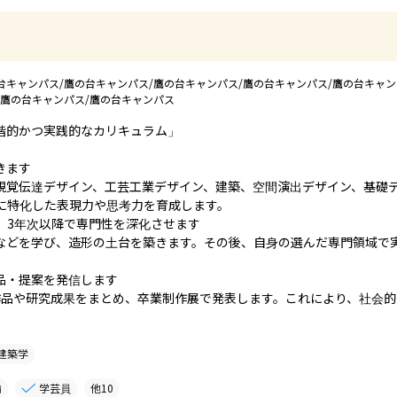
台キャンパス/鷹の台キャンパス/鷹の台キャンパス/鷹の台キャンパス/鷹の台キャン
/鷹の台キャンパス/鷹の台キャンパス
的かつ実践的なカリキュラム」

ます

視覚伝達デザイン、工芸工業デザイン、建築、空間演出デザイン、基礎
に特化した表現力や思考力を育成します。

、3年次以降で専門性を深化させます

などを学び、造形の土台を築きます。その後、自身の選んだ専門領域で
・提案を発信します

作品や研究成果をまとめ、卒業制作展で発表します。これにより、社会
建築学
諭
学芸員
他
10