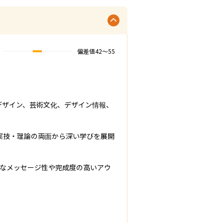
偏差値
42
〜
55
デザイン、芸術文化、デザイン情報、
実技・理論の両面から深い学びを展開
的なメッセージ性や完成度の高いアウ