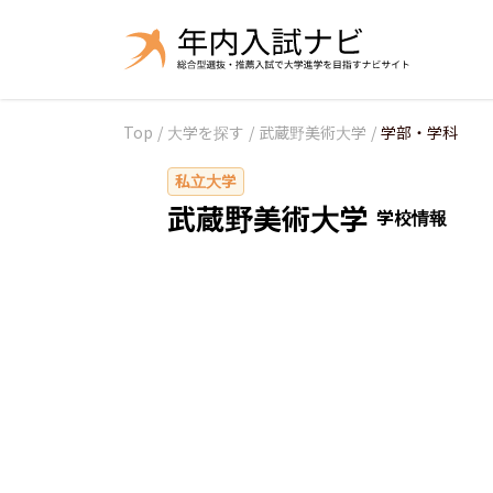
Top
/
大学を探す
/
武蔵野美術大学
/
学部・学科
私立大学
武蔵野美術大学
学校情報