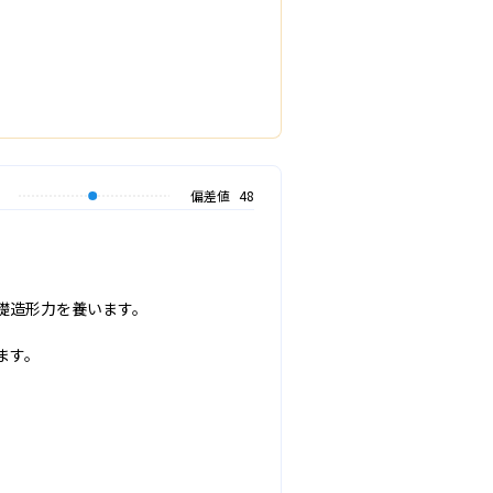
偏差値
48
造形力を養います。

す。

。