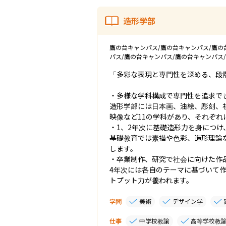
造形学部
鷹の台キャンパス/鷹の台キャンパス/鷹の
パス/鷹の台キャンパス/鷹の台キャンパス
「多彩な表現と専門性を深める、段階
・多様な学科構成で専門性を追求でき
造形学部には日本画、油絵、彫刻、
映像など11の学科があり、それぞれ
・1、2年次に基礎造形力を身につけ
基礎教育では素描や色彩、造形理論
します。

・卒業制作、研究で社会に向けた作品
4年次には各自のテーマに基づいて
トプット力が養われます。
学問
美術
デザイン学
仕事
中学校教諭
高等学校教