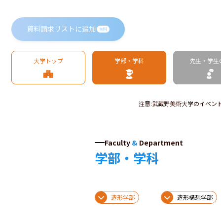
資料請求リストに追加
無料
大学トップ
学部・学科
先生・学生
注意
:
武蔵野美術大学のイベン
Faculty
&
Department
学部・学科
造形学部
造形構想学部