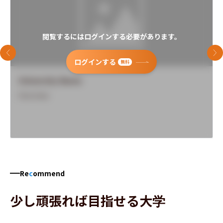
閲覧するにはログインする必要があります。
前のスライド
次
ログインする
無料
University Name
Overview
Re
c
ommend
少し頑張れば目指せる大学