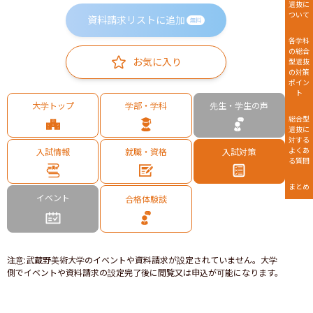
選抜に
ついて
資料請求リストに追加
無料
各学科
の総合
お気に入り
型選抜
の対策
ポイン
ト
大学トップ
学部・学科
先生・学生の声
総合型
選抜に
対する
よくあ
入試情報
就職・資格
入試対策
る質問
まとめ
イベント
合格体験談
注意
:
武蔵野美術大学のイベントや資料請求が設定されていません。大学
側でイベントや資料請求の設定完了後に閲覧又は申込が可能になります。