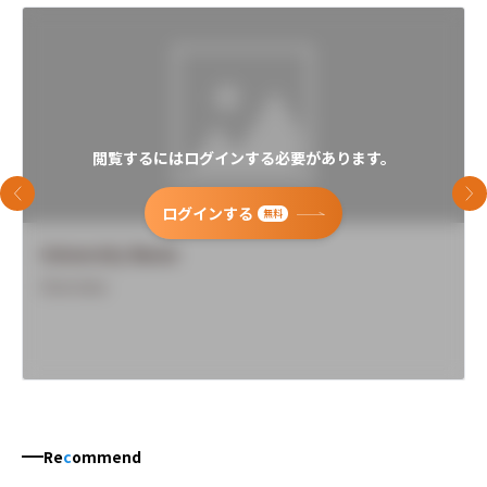
閲覧するにはログインする必要があります。
前のスライド
次
ログインする
無料
University Name
Overview
Re
c
ommend