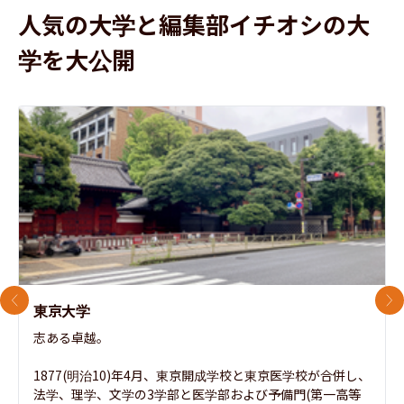
人気の大学と編集部イチオシの大
学を大公開
前のスライド
次
東京大学
志ある卓越。

1877(明治10)年4月、東京開成学校と東京医学校が合併し、
法学、理学、文学の3学部と医学部および予備門(第一高等