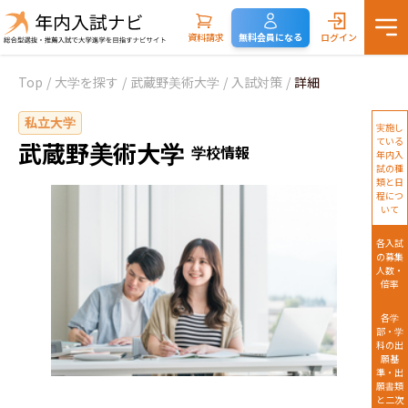
資料請求
無料会員になる
ログイン
Top
/
大学を探す
/
武蔵野美術大学
/
入試対策
/
詳細
私立大学
実施し
ている
武蔵野美術大学
学校情報
年内入
試の種
類と日
程につ
いて
各入試
の募集
人数・
倍率
各学
部・学
科の出
願基
準・出
願書類
と二次