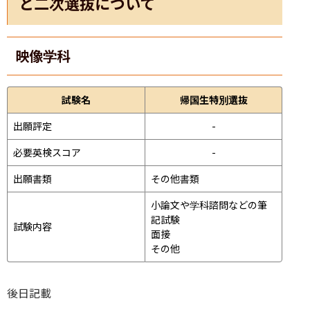
と二次選抜について
映像学科
試験名
帰国生特別選抜
出願評定
-
必要英検スコア
-
出願書類
その他書類
小論文や学科諮問などの筆
記試験
試験内容
面接 
その他
後日記載