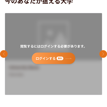
今のあなたが狙える大学
閲覧するにはログインする必要があります。
前のスライド
次
ログインする
無料
University Name
Overview