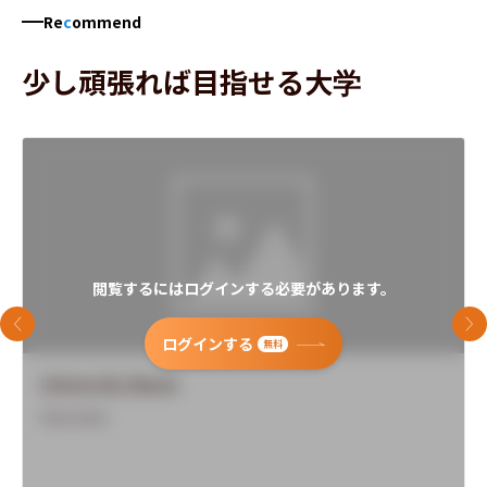
Re
c
ommend
少し頑張れば目指せる大学
閲覧するにはログインする必要があります。
前のスライド
次
ログインする
無料
University Name
Overview