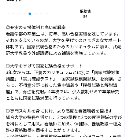
偏差値
56
◎充実の支援体制と高い就職率

看護学部の卒業生は、毎年、高い合格実績を残しています。
それを支えているのが、大学を挙げてのさまざまなサポート
体制です。国家試験合格のためのカリキュラムに加え、武蔵
野大学教員や外部講師による補講を実施しています。

◎大学を挙げて国家試験合格をサポート

3年次からは、正規のカリキュラムとは別に「国家試験対策
講座」「実力確認テスト」「国家試験模擬試験」を開講。さ
らに、不得意分野に絞った集中講義や「模擬試験と解説講
座」で、弱点を克服。4年次では、少人数制ゼミで卒業研究
とともに国家試験対策も行っています。

◎専門スキルを身に付け、より高度な看護職者を目指す

総合大学の特長を活かし、2つの課程と2つの関連領域の学び
を科目として用意。看護師に加え、保健師、養護教諭一種免
許の資格取得を目指すことができます。

・保健師課程　・養護教諭一種課程　・心理コース　・医薬