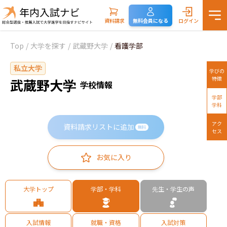
資料請求
無料会員になる
ログイン
Top
/
大学を探す
/
武蔵野大学
/
看護学部
私立大学
学びの
特徴
武蔵野大学
学校情報
学部
学科
アク
資料請求リストに追加
無料
セス
お気に入り
大学トップ
学部・学科
先生・学生の声
入試情報
就職・資格
入試対策