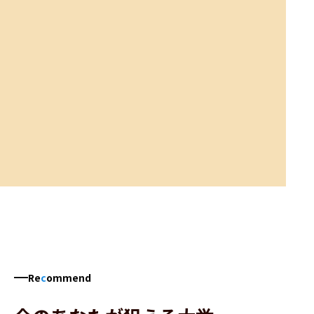
Re
c
ommend