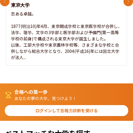
前のスライド
次
東京大学
志ある卓越。

1877(明治10)年4月、東京開成学校と東京医学校が合併し、
法学、理学、文学の3学部と医学部および予備門(第一高等
学校の前身)で構成される東京大学が誕生しました。

以後、工部大学校や東京農林学校等、さまざまな学校と合
併しながら総合大学となり、2004(平成16)年には国立大学
が法人...
合格への第一歩
あなたの夢の大学、見つけよう！
ログインして合格力診断を受ける