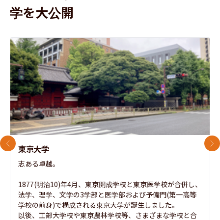
学を大公開
前のスライド
次
東京大学
志ある卓越。

1877(明治10)年4月、東京開成学校と東京医学校が合併し、
法学、理学、文学の3学部と医学部および予備門(第一高等
学校の前身)で構成される東京大学が誕生しました。

以後、工部大学校や東京農林学校等、さまざまな学校と合