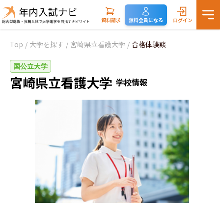
資料請求
無料会員になる
ログイン
Top
/
大学を探す
/
宮崎県立看護大学
/
合格体験談
国公立大学
宮崎県立看護大学
学校情報