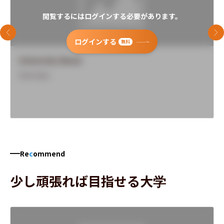
閲覧するにはログインする必要があります。
前のスライド
次
ログインする
無料
University Name
Overview
Re
c
ommend
少し頑張れば目指せる大学