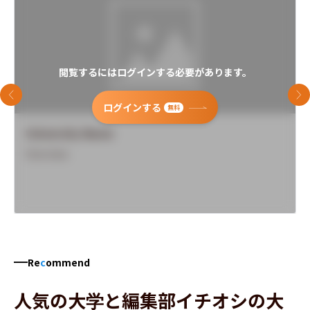
閲覧するにはログインする必要があります。
前のスライド
次
ログインする
無料
University Name
Overview
Re
c
ommend
人気の大学と編集部イチオシの大