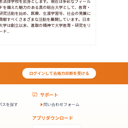
本法律学校を前身とします。現在は多彩なフィール
1885年
ドを備えた魅力のある真の総合大学として、教育・
養フ」とい
研究活動を始め、医療、生涯学習等、社会の発展に
る伝統と実
貢献すべくさまざまな活動を展開しています。日本
にも、社会
大学は創立以来、進取の精神で大学教育・研究をリ
してきまし
ード...
究...
ログインして合格力診断を受ける
サポート
パスを探す
問い合わせフォーム
アプリダウンロード