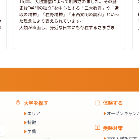
15)年、大隈重信によって創設されました。その歴
史は"学問の独立"を中心とする「三大教旨」や「進
取の精神」「在野精神」「東西文明の調和」といっ
学
た理念により支えられています。

年
人類が直面し、身近な日常にも存在するさまざま...
大学を探す
体験する
エリア
オープンキャン
特徴
受験対策
学費
年内入試を探す