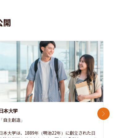
公開
日本大学
中央大学
次のスライド
「自主創造」

次世代を拓
開かれた大
日本大学は、1889年（明治22年）に創立された日