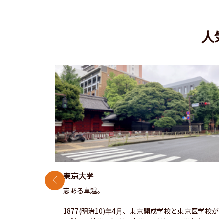
人
東京大学
前のスライド
志ある卓越。

1877(明治10)年4月、東京開成学校と東京医学校が