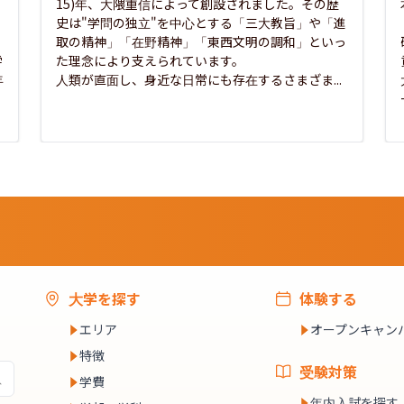
15)年、大隈重信によって創設されました。その歴
史は"学問の独立"を中心とする「三大教旨」や「進
取の精神」「在野精神」「東西文明の調和」といっ
学
た理念により支えられています。

年
人類が直面し、身近な日常にも存在するさまざま...
大学を探す
体験する
エリア
オープンキャン
特徴
受験対策
学費
年内入試を探す