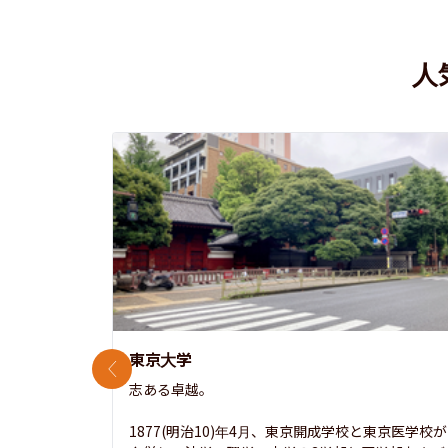
人
東京大学
前のスライド
志ある卓越。

1877(明治10)年4月、東京開成学校と東京医学校が