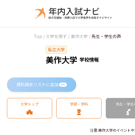
Top
/
大学を探す
/
美作大学
/
先生・学生の声
私立大学
美作大学
学校情報
資料請求リストに追加
無料
大学トップ
学部・学科
先生・学生
注意
:
美作大学のイベントや