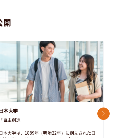
公開
日本大学
中央大学
次のスライド
「自主創造」

次世代を拓
開かれた大
日本大学は、1889年（明治22年）に創立された日