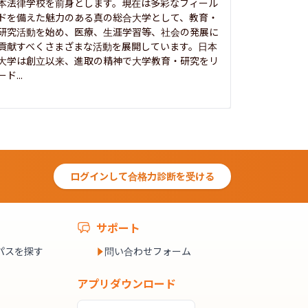
本法律学校を前身とします。現在は多彩なフィール
1885年
ドを備えた魅力のある真の総合大学として、教育・
養フ」とい
研究活動を始め、医療、生涯学習等、社会の発展に
る伝統と実
貢献すべくさまざまな活動を展開しています。日本
にも、社会
大学は創立以来、進取の精神で大学教育・研究をリ
してきまし
ード...
究...
ログインして合格力診断を受ける
サポート
パスを探す
問い合わせフォーム
アプリダウンロード