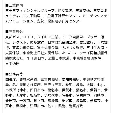
■三重県内

三十三フィナンシャルグループ、住友電装、三重交通、三交コミ
ュニティ、三交不動産、三重電子計算センター、ミエデンシステ
ムソリューション、安永、松阪電子計算センター

■三重県外

東邦ガス、ＪＴＢ、ダイキン工業、トヨタ自動車、ブラザー販
売、レクスト、岐阜放送、日本政策金融公庫、愛知銀行、十六銀
行、東海労働金庫、富士信用金庫、大垣共立銀行、三井住友海上
火災保険、東京海上日動火災保険、あいおいニッセイ同和損害保
険株式会社、NTT東日本、近畿日本鉄道、中京綜合警備保障、
日本通運

■公務員等

国税庁、農林水産省、三重労働局、愛知労働局、中部地方整備
局、名古屋地方検察庁、県庁（三重、愛知、岐阜、大阪、他）、
市役所（津市、四日市市、桑名市、伊賀市、桑名市、伊賀市、伊
勢市、志摩市、松阪市、いなべ市、名張市、名古屋市、岡崎市、
豊田市、一宮市、知立市、常滑市、稲沢市、岐阜市、飛騨市、神
戸市、浜松市、江戸川市、他）、県警、警察行政
