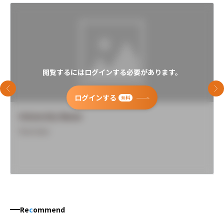
閲覧するにはログインする必要があります。
前のスライド
次
ログインする
無料
University Name
Overview
Re
c
ommend