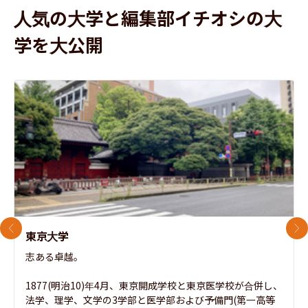
人気の大学と編集部イチオシの大
学を大公開
前のスライド
次
東京大学
志ある卓越。

1877(明治10)年4月、東京開成学校と東京医学校が合併し、
法学、理学、文学の3学部と医学部および予備門(第一高等