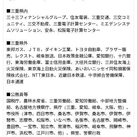
■三重県内

三十三フィナンシャルグループ、住友電装、三重交通、三交コミ
ュニティ、三交不動産、三重電子計算センター、ミエデンシステ
ムソリューション、安永、松阪電子計算センター

■三重県外

東邦ガス、ＪＴＢ、ダイキン工業、トヨタ自動車、ブラザー販
売、レクスト、岐阜放送、日本政策金融公庫、愛知銀行、十六銀
行、東海労働金庫、富士信用金庫、大垣共立銀行、三井住友海上
火災保険、東京海上日動火災保険、あいおいニッセイ同和損害保
険株式会社、NTT東日本、近畿日本鉄道、中京綜合警備保障、
日本通運

■公務員等

国税庁、農林水産省、三重労働局、愛知労働局、中部地方整備
局、名古屋地方検察庁、県庁（三重、愛知、岐阜、大阪、他）、
市役所（津市、四日市市、桑名市、伊賀市、桑名市、伊賀市、伊
勢市、志摩市、松阪市、いなべ市、名張市、名古屋市、岡崎市、
豊田市、一宮市、知立市、常滑市、稲沢市、岐阜市、飛騨市、神
戸市、浜松市、江戸川市、他）、県警、警察行政
