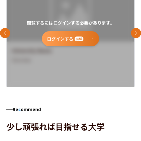
閲覧するにはログインする必要があります。
前のスライド
次
ログインする
無料
University Name
Overview
Re
c
ommend
少し頑張れば目指せる大学