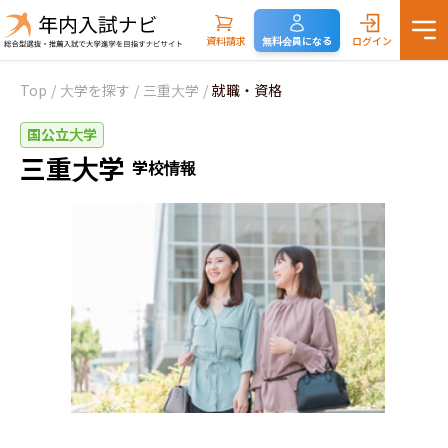
資料請求
無料会員になる
ログイン
Top
/
大学を探す
/
三重大学
/
就職・資格
国公立大学
三重大学
学校情報