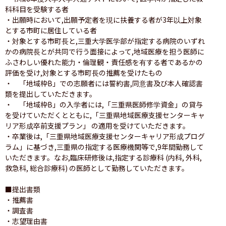
科科目を受験する者

・出願時において,出願予定者を現に扶養する者が3年以上対象
とする市町に居住している者

・対象とする市町長と,三重大学医学部が指定する病院のいずれ
かの病院長とが共同で行う面接によって,地域医療を担う医師に
ふさわしい優れた能力・倫理観・責任感を有する者であるかの
評価を受け,対象とする市町長の推薦を受けたもの

・　「地域枠B」での志願者には誓約書,同意書及び本人確認書
類を提出していただきます。

・　「地域枠B」の入学者には,「三重県医師修学資金」の貸与
を受けていただくとともに,「三重県地域医療支援センターキャ
リア形成卒前支援プラン」 の適用を受けていただきます。

・卒業後は,「三重県地域医療支援センターキャリア形成プログ
ラム」に基づき,三重県の指定する医療機関等で,9年間勤務して
いただきます。なお,臨床研修後は,指定する診療科 (内科, 外科, 
救急科, 総合診療科) の医師として勤務していただきます。

■提出書類

・推薦書

・調査書

・志望理由書
