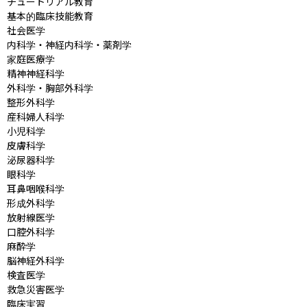
チュートリアル教育

基本的臨床技能教育

社会医学

内科学・神経内科学・薬剤学

家庭医療学

精神神経科学

外科学・胸部外科学

整形外科学

産科婦人科学

小児科学

皮膚科学

泌尿器科学

眼科学

耳鼻咽喉科学

形成外科学

放射線医学

口腔外科学

麻酔学

脳神経外科学

検査医学

救急災害医学

臨床実習