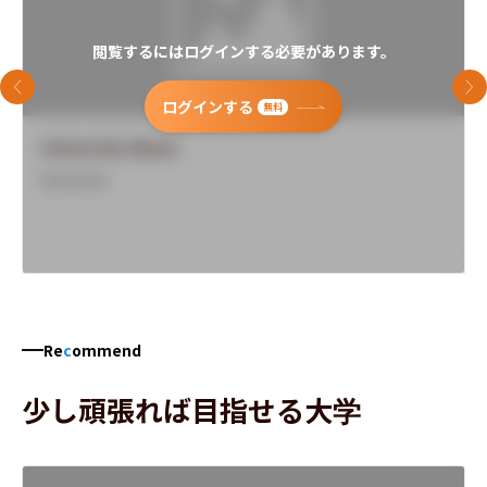
閲覧するにはログインする必要があります。
前のスライド
次
ログインする
無料
University Name
Overview
Re
c
ommend
少し頑張れば目指せる大学