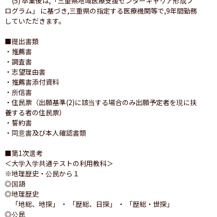
　(5) 卒業後は,「三重県地域医療支援センターキャリア形成プ
ログラム」 に基づき,三重県の指定する医療機関等で,9年間勤務
していただきます。

■提出書類

・推薦書

・調査書

・志望理由書

・推薦書添付資料

・所信書

・住民票（出願基準(2)に該当する場合のみ出願予定者を現に扶
養する者の住民票）

・誓約書

・同意書及び本人確認書類

■第1次選考

＜大学入学共通テストの利用教科＞

※地理歴史・公民から１

◎国語

◎地理歴史

　「地総、地探」 ・ 「歴総、日探」 ・ 「歴総・世探」

◎公民
