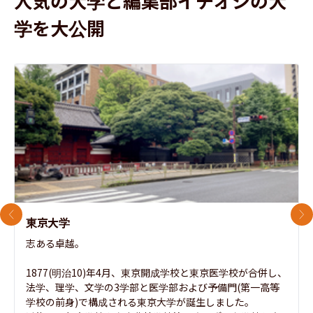
人気の大学と編集部イチオシの大
学を大公開
前のスライド
次
東京大学
志ある卓越。

1877(明治10)年4月、東京開成学校と東京医学校が合併し、
法学、理学、文学の3学部と医学部および予備門(第一高等
学校の前身)で構成される東京大学が誕生しました。
