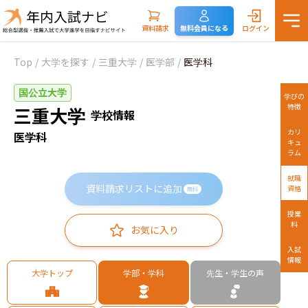
資料請求
無料会員になる
ログイン
Top
/
大学を探す
/
三重大学
/
医学部
/
医学科
国公立大学
学びの
特徴
三重大学
学校情報
カリ
医学科
キュ
ラム
就職
資料請求リストに追加
資格
無料
授業
料
お気に入り
入試
情報
大学トップ
学部・学科
先生・学生の声