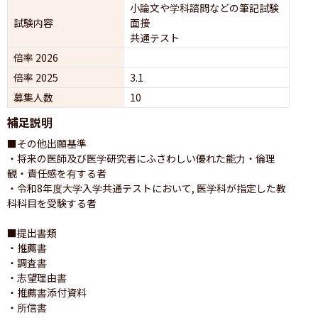
小論文や学科諮問などの筆記試験
試験内容
面接 
共通テスト 
倍率 2026
倍率 2025
3.1
募集人数
10
補足説明
■その他出願基準

・将来の医師及び医学研究者にふさわしい優れた能力・倫理
観・責任感を有する者

・令和8年度大学入学共通テストにおいて, 医学科が指定した教
科科目を受験する者

■提出書類

・推薦書

・調査書

・志望理由書

・推薦書添付資料

・所信書
