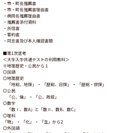
・市・町長推薦書

・市・町長推薦書理由書

・病院長推薦理由書

・推薦書添付資料

・所信書

・誓約書

・同意書及び本人確認書類

■第1次選考

＜大学入学共通テストの利用教科＞

※地理歴史・公民から１

◎国語

◎地理歴史

　「地総、地探」 ・ 「歴総、日探」 ・ 「歴総・世探」

◎公民

　「公、倫」 ・ 「公、政経」

◎数学

　「数Ⅰ、数A」と「数Ⅱ、数B、数C」

◎理科

「物」 ・ 「化」 ・ 「生」から2

◎外国語
