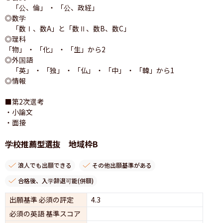
　「公、倫」 ・ 「公、政経」

◎数学

　「数Ⅰ、数A」と「数Ⅱ、数B、数C」

◎理科

「物」 ・ 「化」 ・ 「生」から2

◎外国語

　「英」 ・ 「独」 ・ 「仏」 ・ 「中」 ・ 「韓」から1

◎情報

■第2次選考

・小論文

・面接
学校推薦型選抜 地域枠B
浪人でも出願できる
その他出願基準がある
合格後、入学辞退可能(併願)
出願基準 必須の評定
4.3
必須の英語 基準スコア