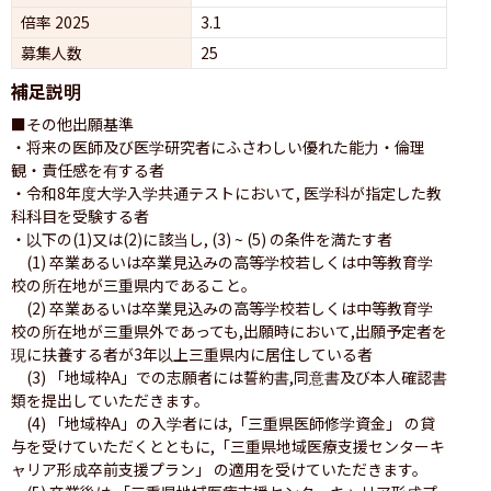
倍率 2025
3.1
募集人数
25
補足説明
■その他出願基準

・将来の医師及び医学研究者にふさわしい優れた能力・倫理
観・責任感を有する者

・令和8年度大学入学共通テストにおいて, 医学科が指定した教
科科目を受験する者

・以下の(1)又は(2)に該当し, (3) ~ (5) の条件を満たす者

　(1) 卒業あるいは卒業見込みの高等学校若しくは中等教育学
校の所在地が三重県内であること。

　(2) 卒業あるいは卒業見込みの高等学校若しくは中等教育学
校の所在地が三重県外であっても,出願時において,出願予定者を
現に扶養する者が3年以上三重県内に居住している者

　(3) 「地域枠A」での志願者には誓約書,同意書及び本人確認書
類を提出していただきます。

　(4) 「地域枠A」の入学者には,「三重県医師修学資金」 の貸
与を受けていただくとともに,「三重県地域医療支援センターキ
ャリア形成卒前支援プラン」 の適用を受けていただきます。
