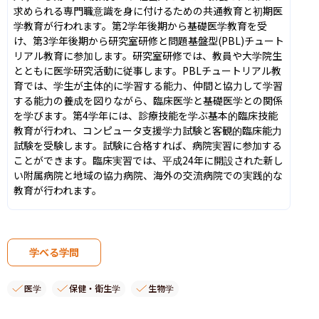
求められる専門職意識を身に付けるための共通教育と初期医
学教育が行われます。第2学年後期から基礎医学教育を受
け、第3学年後期から研究室研修と問題基盤型(PBL)チュート
リアル教育に参加します。研究室研修では、教員や大学院生
とともに医学研究活動に従事します。PBLチュートリアル教
育では、学生が主体的に学習する能力、仲間と協力して学習
する能力の養成を図りながら、臨床医学と基礎医学との関係
を学びます。第4学年には、診療技能を学ぶ基本的臨床技能
教育が行われ、コンピュータ支援学力試験と客観的臨床能力
試験を受験します。試験に合格すれば、病院実習に参加する
ことができます。臨床実習では、平成24年に開設された新し
い附属病院と地域の協力病院、海外の交流病院での実践的な
教育が行われます。
学べる学問
医学
保健・衛生学
生物学