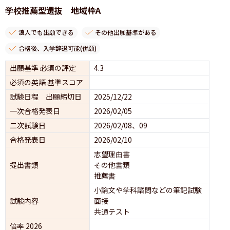
学校推薦型選抜 地域枠A
浪人でも出願できる
その他出願基準がある
合格後、入学辞退可能(併願)
出願基準 必須の評定
4.3
必須の英語 基準スコア
試験日程 出願締切日
2025/12/22
一次合格発表日
2026/02/05
二次試験日
2026/02/08、09
合格発表日
2026/02/10
志望理由書
提出書類
その他書類
推薦書
小論文や学科諮問などの筆記試験
試験内容
面接 
共通テスト 
倍率 2026