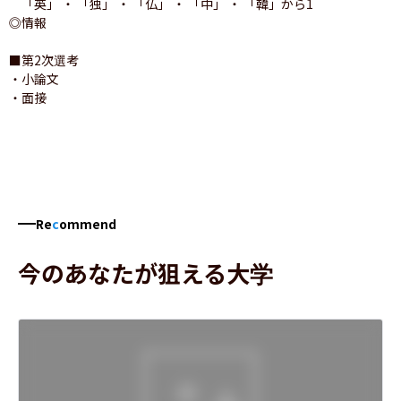
　「英」 ・ 「独」 ・ 「仏」 ・ 「中」 ・ 「韓」から1

◎情報

■第2次選考

・小論文

・面接
Re
c
ommend
今のあなたが狙える大学