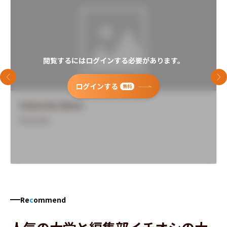
閲覧するにはログインする必要があります。
前のスライド
次
ログインする
無料
University Name
Overview
Re
c
ommend