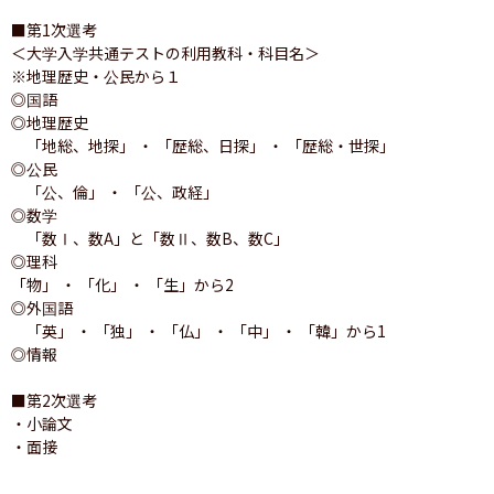
■第1次選考

＜大学入学共通テストの利用教科・科目名＞

※地理歴史・公民から１

◎国語

◎地理歴史

　「地総、地探」 ・ 「歴総、日探」 ・ 「歴総・世探」

◎公民

　「公、倫」 ・ 「公、政経」

◎数学

　「数Ⅰ、数A」と「数Ⅱ、数B、数C」

◎理科

「物」 ・ 「化」 ・ 「生」から2

◎外国語

　「英」 ・ 「独」 ・ 「仏」 ・ 「中」 ・ 「韓」から1

◎情報

■第2次選考

・小論文

・面接