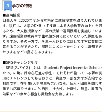
3
学びの特徴
■遠隔授業

目白大学は2020年度から本格的に遠隔授業を取り入れていま
す。現在は、大学のDX化（IT技術による大学教育の向上）を図
るため、大人数授業など一部の授業で遠隔授業を実施していま
す。遠隔授業は教員や学生の顔が見えにくいといった課題もあ
りますが、その一方で、学生一人ひとりに対して丁寧に質問に
答えることができたり、課題にコメントを付けすぐに返却でき
たりするなどの良さもあります。

■SPISチャレンジ制度

「SPIS(スパイス)」とは「Students Project Incentive Scholar
ship」の略。好奇心旺盛な学生にそれぞれが抱いている夢の実
現にチャレンジしてもらおうと、資金の一部を大学が支給する
制度です。在学生(大学院生も含む)なら、個人・団体を問わず
誰でも応募できます。独自性、社会性、計画性、熱意、教育的
効果などの点から審査し奨励金を支給します。