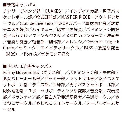
■新宿キャンパス

チアリーディング部「QUAKES」／インディアカ部／男子バス
ケットボール部／軟式野球部／MASTER PIECE／アウトドアサ
ークル／Club de divertido／KPOPカバー／卓球同好会／軟式
テニス同好会／ハイキュー／ばすけ同好会／バドミントン同好
会／ばれすけ／ファンタジスタ／メジロカウンターズ／映画部
／音楽研究会／軽音部／創作部／オレンジ／C☆able -English 
Circle／セミ・クリエイビティサークル／PASS／放送研究会
（MBS）／Port-A／ポケモン同好会

■さいたま岩槻キャンパス

Funny Movements（ダンス部）／バドミントン部／野球部／
男女バレーボール部／サッカー部／フットサル部／女子バスケ
ットボール部／テニス部／卓球部／男子バスケットボール部／
野外活動部／スポーツサポーティング研究部／音楽部／吹奏楽
部／ボランティア部／目白大学発達研究会／手話サークル／め
じねこサークル／めじねこフォトサークル／テーブルゲームサ
ークル