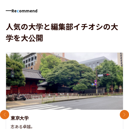
Re
c
ommend
人気の大学と編集部イチオシの大
学を大公開
前のスライド
次
東京大学
志ある卓越。
