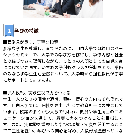
1
学びの特徴
■面倒見が良く、丁寧な指導

多様な学生を尊重し、育てるために、目白大学では独自のベー
シックセミナーで、大学での学び方を修得し、学修内容と社会
との結びつきを理解しながら、ひとりの人間としての自覚を身
につけていきます。いずれの学科もクラス担任制をとり、学修
のみならず学生生活全般について、入学時から担任教員が丁寧
にサポートしていきます。

■少人数制、実践重視で力をつける

学生一人ひとりの個性や適性、興味・関心の方向もそれぞれで
す。目白大学では、個性を見出し伸ばす教育も一つの柱として
います。授業の多くが少人数で行われ、教員や学生同士のコミ
ュニケーションを通して、着実に力をつけることを目指しま
す。また、実体験を重視した学びの環境・制度を活用すること
で自主性を養い、学びへの関心を深め、人間形成全般へとつな