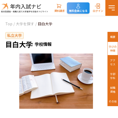
資料請求
無料会員になる
ログイン
Top
/
大学を探す
/
目白大学
私立大学
概要
目白大学
学校情報
学びの
特徴
アク
セス
学部
学科
就職
資格
その他