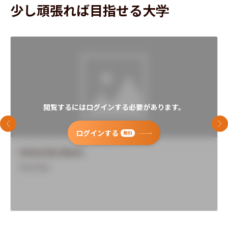
少し頑張れば目指せる大学
閲覧するにはログインする必要があります。
前のスライド
次
ログインする
無料
University Name
Overview