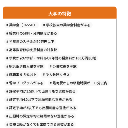
大学の特徴
#
奨学金（JASSO）
#
学校独自の奨学金制度がある
#
授業料の分割・分納制度がある
#
初年度の入学金が50万円以下
#
高等教育修学支援制度の対象校
#
学費が安い学部・学科あり(年間の授業料が100万円以内)
#
総合型選抜入試を実施
#
公募推薦を実施
#
就職率９５％以上
#
少人数制クラス
#
留学プログラムがある
#
最寄駅からの移動時間が１０分以内
#
評定平均が3.5以下で出願可能な選抜がある
#
評定平均4.0以下で出願可能な選抜がある
#
評定平均が3以下でも出願可能な選抜がある
#
出願時の評定平均に制限のない選抜がある
#
英検２級がなくても出願できる選抜がある