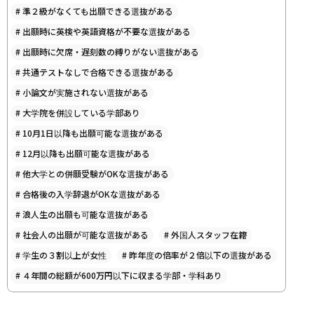
#
準２級がなくても出願できる選抜がある
#
出願時に英検や英語資格が不要な選抜がある
#
出願時に欠席・遅刻数の縛りがない選抜がある
#
共通テストなしで合格できる選抜がある
#
小論文が実施されない選抜がある
#
大学院を併設している学部あり
#
10月1日以降も出願可能な選抜がある
#
12月以降も出願可能な選抜がある
#
他大学との併願受験がOKな選抜がある
#
合格後の入学辞退がOKな選抜がある
#
浪人生の出願も可能な選抜がある
#
社会人の出願が可能な選抜がある
#
外国人スタッフ在籍
#
学生の３割以上が女性
#
昨年度の倍率が２倍以下の選抜がある
#
４年間の総額が600万円以下に収まる学部・学科あり