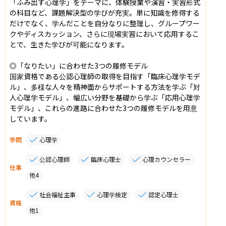
「ふみ出す心理学」をテーマに、体験授業や演習・実習形式
の科目など、課題解決型の学びが充実。単に知識を修得する
だけでなく、学んだことを自分なりに整理し、グループワー
クやディスカッション、さらに現場実習において応用するこ
とで、生きた学びが可能になります。

◎「なりたい」に合わせた3つの履修モデル

国家資格である公認心理師の取得を目指す「臨床心理学モデ
ル」、多様な人々を精神面からサポートする方法を学ぶ「対
人心理学モデル」、幅広い分野を基礎から学ぶ「応用心理学
モデル」、これらの進路に合わせた3つの履修モデルを用意
しています。
学問
心理学
公認心理師
臨床心理士
心理カウンセラー
仕事
他
4
社会福祉主事
心理学検定
認定心理士
資格
他
1