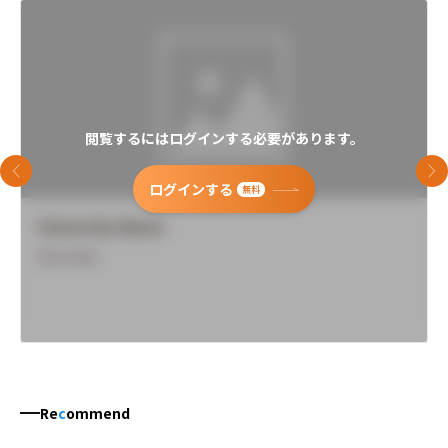
閲覧するにはログインする必要があります。
前のスライド
次
ログインする
無料
University Name
Overview
Re
c
ommend