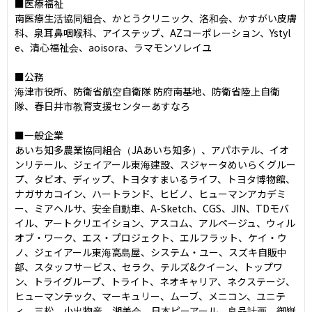
■医療福祉

南医療⽣活協同組合、かとうクリニック、洛和会、かすがい⽪膚
科、泉⽿⿐咽喉科、アイステップ、AZコーポレーション、Ystyl
e、清⼼福祉会、aoisora、ラマモンソレイユ

■公務

海津市役所、防衛省航空⾃衛隊 防府南基地、防衛省陸上⾃衛
隊、春⽇井市教育⽀援センターあすなろ

■一般企業

あいち知多農業協同組合（JAあいち知多）、アパホテル、イオ
ンリテール、ジェイアール東海建設、スジャータめいらくグルー
プ、タビオ、ディップ、トヨタすまいるライフ、トヨタ博物館、
ナガサカコイン、ハートランド、ヒビノ、ヒューマンアカデミ
ー、ミアヘルサ、安全⾃動⾞、A-Sketch、CGS、JIN、TDモバ
イル、アートクリエイション、アスコム、アルページュ、ウィル
オブ・ワーク、エス・プロジェクト、エルフラット、ケイ・ウ
ノ、ジェイアール東海⾼島屋、システム・ユー、スズキ⾃販中
部、スタッフサービス、セラク、テルズ&クイーン、トップワ
ン、トライグループ、トライト、ネオキャリア、ネクステージ、
ヒューマンテック、マーキュリー、ムーブ、メニコン、ユニテ
ィ、三松、⼩出物産、湘美会、⽇本ピーアール、良品計画、御嶽