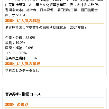
⼭天地神明宮、名古屋市⽂化振興事業団、真宗⼤⾕派 宗務所、
曹洞宗⼤本⼭ 総持寺、⽇本郵便、福⽥刃物⼯業、豊⽥信⽤⾦
庫、サンエス
卒業生に人気の職種
名古屋音楽大学卒業生の職種別就職状況（2024年度）

企業・公務：55.0%

教員：19.2%

医療・福祉：9.0%

フリー：9.0%

音楽教室講師：7.8%
卒業生に人気の業界
学科ごとのデータなし
音楽学科 指揮コース
卒業生の進路