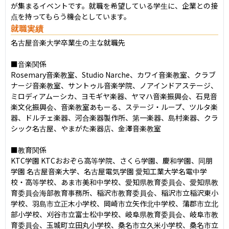
が集まるイベントです。就職を希望している学生に、企業との接
点を持ってもらう機会としています。
就職実績
名古屋音楽大学卒業生の主な就職先

■音楽関係

Rosemary⾳楽教室、Studio Narche、カワイ⾳楽教室、クラブ
ナージ⾳楽教室、サントゥル⾳楽学院、ノアインドアステージ、
ミロディアムーシカ、ヨモギヤ楽器、ヤマハ⾳楽振興会、⽯⾒⾳
楽⽂化振興会、⾳楽教室あもーる、ステージ・ループ、ツルタ楽
器、ドルチェ楽器、河合楽器製作所、第⼀楽器、島村楽器、クラ
シック名古屋、やまがた楽器店、⾦澤⾳楽教室

■教育関係

KTC学園 KTCおおぞら⾼等学院、さくら学園、慶和学園、同朋
学園 名古屋⾳楽⼤学、名古屋電気学園 愛知⼯業⼤学名電中学
校・⾼等学校、あま市美和中学校、愛知県教育委員会、愛知県教
育委員会海部教育事務所、稲沢市教育委員会、稲沢市⽴稲沢東⼩
学校、⽻島市⽴正⽊⼩学校、岡崎市⽴⽮作北中学校、蒲郡市⽴北
部⼩学校、刈⾕市⽴富⼠松中学校、岐⾩県教育委員会、岐⾩市教
育委員会、⽟城町⽴⽥丸⼩学校、桑名市⽴久⽶⼩学校、桑名市⽴