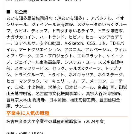
■一般企業

あいち知多農業協同組合（JAあいち知多）、アパホテル、イオ
ンリテール、ジェイアール東海建設、スジャータめいらくグルー
プ、タビオ、ディップ、トヨタすまいるライフ、トヨタ博物館、
ナガサカコイン、ハートランド、ヒビノ、ヒューマンアカデミ
ー、ミアヘルサ、安全⾃動⾞、A-Sketch、CGS、JIN、TDモバ
イル、アートクリエイション、アスコム、アルページュ、ウィル
オブ・ワーク、エス・プロジェクト、エルフラット、ケイ・ウ
ノ、ジェイアール東海⾼島屋、システム・ユー、スズキ⾃販中
部、スタッフサービス、セラク、テルズ&クイーン、トップワ
ン、トライグループ、トライト、ネオキャリア、ネクステージ、
ヒューマンテック、マーキュリー、ムーブ、メニコン、ユニテ
ィ、三松、⼩出物産、湘美会、⽇本ピーアール、良品計画、御嶽
⼭天地神明宮、名古屋市⽂化振興事業団、真宗⼤⾕派 宗務所、
曹洞宗⼤本⼭ 総持寺、⽇本郵便、福⽥刃物⼯業、豊⽥信⽤⾦
庫、サンエス
卒業生に人気の職種
名古屋音楽大学卒業生の職種別就職状況（2024年度）

企業・公務：55.0%
