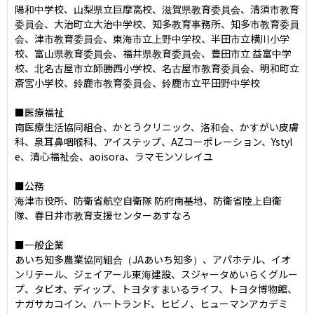
陽和中学校、⼭梨県⽴巨摩高校、滋賀県教育委員会、清須市教育
委員会、⼤治町⽴⼤治中学校、知多教育事務所、知多市教育委員
会、津市教育委員会、東海市⽴上野中学校、半⽥市⽴横川⼩学
校、富⼭県教育委員会、福井県教育委員会、豊⽥市⽴ 益富中学
校、北名古屋市⽴師勝⻄⼩学校、名古屋市教育委員会、明和町⽴
斎宮⼩学校、鈴⿅市教育委員会、鈴⿅市⽴平⽥野中学校

■医療福祉

南医療⽣活協同組合、かとうクリニック、洛和会、かすがい⽪膚
科、泉⽿⿐咽喉科、アイステップ、AZコーポレーション、Ystyl
e、清⼼福祉会、aoisora、ラマモンソレイユ

■公務

海津市役所、防衛省航空⾃衛隊 防府南基地、防衛省陸上⾃衛
隊、春⽇井市教育⽀援センターあすなろ

■一般企業

あいち知多農業協同組合（JAあいち知多）、アパホテル、イオ
ンリテール、ジェイアール東海建設、スジャータめいらくグルー
プ、タビオ、ディップ、トヨタすまいるライフ、トヨタ博物館、
ナガサカコイン、ハートランド、ヒビノ、ヒューマンアカデミ