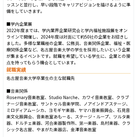
ッスンと並行し、早い段階でキャリアビジョンを描けるように準
備をしていきます。

■学内企業展

2022年度までは、学内業界企業研究会と学内福祉施設展をオン
ラインで開催し、2024年度は対面にて約50社の企業をお招きし
ました。多様な業職種の企業、公務員、音楽関係企業、福祉・医
療関係企業など、名古屋音楽大学の学生を採用したいという企業
が集まるイベントです。就職を希望している学生に、企業との接
点を持ってもらう機会としています。
就職実績
名古屋音楽大学卒業生の主な就職先

■音楽関係

Rosemary⾳楽教室、Studio Narche、カワイ⾳楽教室、クラブ
ナージ⾳楽教室、サントゥル⾳楽学院、ノアインドアステージ、
ミロディアムーシカ、ヨモギヤ楽器、ヤマハ⾳楽振興会、⽯⾒⾳
楽⽂化振興会、⾳楽教室あもーる、ステージ・ループ、ツルタ楽
器、ドルチェ楽器、河合楽器製作所、第⼀楽器、島村楽器、クラ
シック名古屋、やまがた楽器店、⾦澤⾳楽教室
