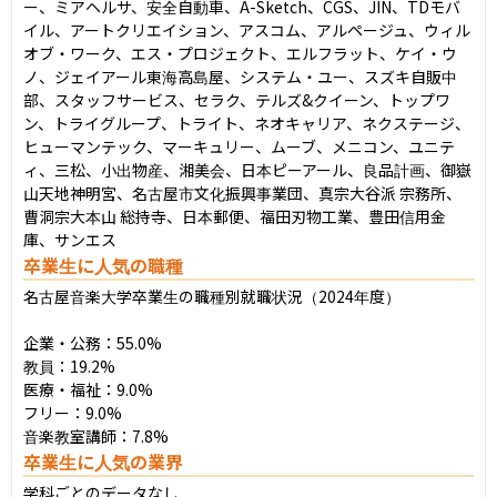
ー、ミアヘルサ、安全⾃動⾞、A-Sketch、CGS、JIN、TDモバ
イル、アートクリエイション、アスコム、アルページュ、ウィル
オブ・ワーク、エス・プロジェクト、エルフラット、ケイ・ウ
ノ、ジェイアール東海⾼島屋、システム・ユー、スズキ⾃販中
部、スタッフサービス、セラク、テルズ&クイーン、トップワ
ン、トライグループ、トライト、ネオキャリア、ネクステージ、
ヒューマンテック、マーキュリー、ムーブ、メニコン、ユニテ
ィ、三松、⼩出物産、湘美会、⽇本ピーアール、良品計画、御嶽
⼭天地神明宮、名古屋市⽂化振興事業団、真宗⼤⾕派 宗務所、
曹洞宗⼤本⼭ 総持寺、⽇本郵便、福⽥刃物⼯業、豊⽥信⽤⾦
庫、サンエス
卒業生に人気の職種
名古屋音楽大学卒業生の職種別就職状況（2024年度）

企業・公務：55.0%

教員：19.2%

医療・福祉：9.0%

フリー：9.0%

音楽教室講師：7.8%
卒業生に人気の業界
学科ごとのデータなし