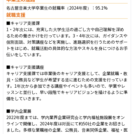
名古屋音楽大学卒業生の就職率（2024年度）：95.1%
就職支援
■キャリア支援課

1・2年次には、充実した大学生活の過ごし方や自己理解を深め
るための働きかけを行っています。3・4年次には、ガイダンスや
個別面談、対策講座などを実施し、進路選択を行うためのサポー
トをはじめ、就職活動の具体的な方法やスキルを身につけるお手
伝いをしています。

■キャリア支援講座

キャリア支援課では卒業後のキャリア支援として、企業就職・教
員・公務員など学生が希望する道に進むための支援を行っていま
す。1年次から参加できる講座やイベントも多いので、学業やレ
ッスンと並行し、早い段階でキャリアビジョンを描けるように準
備をしていきます。

■学内企業展

2022年度までは、学内業界企業研究会と学内福祉施設展をオン
ラインで開催し、2024年度は対面にて約50社の企業をお招きし
ました。多様な業職種の企業、公務員、音楽関係企業、福祉・医