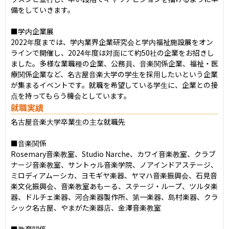
備をしていきます。

■学内企業展

2022年度までは、学内業界企業研究会と学内福祉施設展をオン
ラインで開催し、2024年度は対面にて約50社の企業をお招きし
ました。多様な業職種の企業、公務員、音楽関係企業、福祉・医
療関係企業など、名古屋音楽大学の学生を採用したいという企業
が集まるイベントです。就職を希望している学生に、企業との接
点を持ってもらう機会としています。
就職実績
名古屋音楽大学卒業生の主な就職先

■音楽関係

Rosemary⾳楽教室、Studio Narche、カワイ⾳楽教室、クラブ
ナージ⾳楽教室、サントゥル⾳楽学院、ノアインドアステージ、
ミロディアムーシカ、ヨモギヤ楽器、ヤマハ⾳楽振興会、⽯⾒⾳
楽⽂化振興会、⾳楽教室あもーる、ステージ・ループ、ツルタ楽
器、ドルチェ楽器、河合楽器製作所、第⼀楽器、島村楽器、クラ
シック名古屋、やまがた楽器店、⾦澤⾳楽教室

■教育関係
