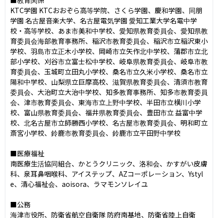
KTC学園 KTCおおぞら⾼等学院、さくら学園、慶和学園、同朋
学園 名古屋⾳楽⼤学、名古屋電気学園 愛知⼯業⼤学名電中学
校・⾼等学校、あま市美和中学校、愛知県教育委員会、愛知県教
育委員会海部教育事務所、稲沢市教育委員会、稲沢市⽴稲沢東⼩
学校、⽻島市⽴正⽊⼩学校、岡崎市⽴⽮作北中学校、蒲郡市⽴北
部⼩学校、刈⾕市⽴富⼠松中学校、岐⾩県教育委員会、岐⾩市教
育委員会、⽟城町⽴⽥丸⼩学校、桑名市⽴久⽶⼩学校、桑名市⽴
陽和中学校、⼭梨県⽴巨摩高校、滋賀県教育委員会、清須市教育
委員会、⼤治町⽴⼤治中学校、知多教育事務所、知多市教育委員
会、津市教育委員会、東海市⽴上野中学校、半⽥市⽴横川⼩学
校、富⼭県教育委員会、福井県教育委員会、豊⽥市⽴ 益富中学
校、北名古屋市⽴師勝⻄⼩学校、名古屋市教育委員会、明和町⽴
斎宮⼩学校、鈴⿅市教育委員会、鈴⿅市⽴平⽥野中学校

■医療福祉

南医療⽣活協同組合、かとうクリニック、洛和会、かすがい⽪膚
科、泉⽿⿐咽喉科、アイステップ、AZコーポレーション、Ystyl
e、清⼼福祉会、aoisora、ラマモンソレイユ

■公務

海津市役所、防衛省航空⾃衛隊 防府南基地、防衛省陸上⾃衛