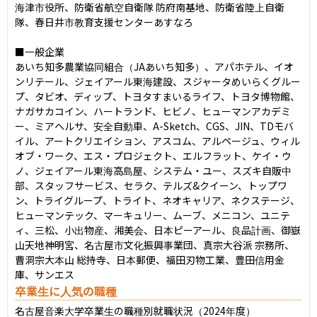
海津市役所、防衛省航空⾃衛隊 防府南基地、防衛省陸上⾃衛
隊、春⽇井市教育⽀援センターあすなろ

■一般企業

あいち知多農業協同組合（JAあいち知多）、アパホテル、イオ
ンリテール、ジェイアール東海建設、スジャータめいらくグルー
プ、タビオ、ディップ、トヨタすまいるライフ、トヨタ博物館、
ナガサカコイン、ハートランド、ヒビノ、ヒューマンアカデミ
ー、ミアヘルサ、安全⾃動⾞、A-Sketch、CGS、JIN、TDモバ
イル、アートクリエイション、アスコム、アルページュ、ウィル
オブ・ワーク、エス・プロジェクト、エルフラット、ケイ・ウ
ノ、ジェイアール東海⾼島屋、システム・ユー、スズキ⾃販中
部、スタッフサービス、セラク、テルズ&クイーン、トップワ
ン、トライグループ、トライト、ネオキャリア、ネクステージ、
ヒューマンテック、マーキュリー、ムーブ、メニコン、ユニテ
ィ、三松、⼩出物産、湘美会、⽇本ピーアール、良品計画、御嶽
⼭天地神明宮、名古屋市⽂化振興事業団、真宗⼤⾕派 宗務所、
曹洞宗⼤本⼭ 総持寺、⽇本郵便、福⽥刃物⼯業、豊⽥信⽤⾦
庫、サンエス
卒業生に人気の職種
名古屋音楽大学卒業生の職種別就職状況（2024年度）
