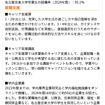
名古屋音楽大学卒業生の就職率（2024年度）：95.1%
就職支援
■キャリア支援課

1・2年次には、充実した大学生活の過ごし方や自己理解を深め
るための働きかけを行っています。3・4年次には、ガイダンスや
個別面談、対策講座などを実施し、進路選択を行うためのサポー
トをはじめ、就職活動の具体的な方法やスキルを身につけるお手
伝いをしています。

■キャリア支援講座

キャリア支援課では卒業後のキャリア支援として、企業就職・教
員・公務員など学生が希望する道に進むための支援を行っていま
す。1年次から参加できる講座やイベントも多いので、学業やレ
ッスンと並行し、早い段階でキャリアビジョンを描けるように準
備をしていきます。

■学内企業展

2022年度までは、学内業界企業研究会と学内福祉施設展をオン
ラインで開催し、2024年度は対面にて約50社の企業をお招きし
ました。多様な業職種の企業、公務員、音楽関係企業、福祉・医
療関係企業など、名古屋音楽大学の学生を採用したいという企業