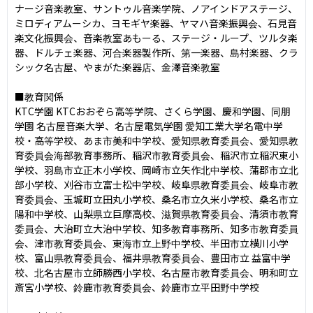
ナージ⾳楽教室、サントゥル⾳楽学院、ノアインドアステージ、
ミロディアムーシカ、ヨモギヤ楽器、ヤマハ⾳楽振興会、⽯⾒⾳
楽⽂化振興会、⾳楽教室あもーる、ステージ・ループ、ツルタ楽
器、ドルチェ楽器、河合楽器製作所、第⼀楽器、島村楽器、クラ
シック名古屋、やまがた楽器店、⾦澤⾳楽教室

■教育関係

KTC学園 KTCおおぞら⾼等学院、さくら学園、慶和学園、同朋
学園 名古屋⾳楽⼤学、名古屋電気学園 愛知⼯業⼤学名電中学
校・⾼等学校、あま市美和中学校、愛知県教育委員会、愛知県教
育委員会海部教育事務所、稲沢市教育委員会、稲沢市⽴稲沢東⼩
学校、⽻島市⽴正⽊⼩学校、岡崎市⽴⽮作北中学校、蒲郡市⽴北
部⼩学校、刈⾕市⽴富⼠松中学校、岐⾩県教育委員会、岐⾩市教
育委員会、⽟城町⽴⽥丸⼩学校、桑名市⽴久⽶⼩学校、桑名市⽴
陽和中学校、⼭梨県⽴巨摩高校、滋賀県教育委員会、清須市教育
委員会、⼤治町⽴⼤治中学校、知多教育事務所、知多市教育委員
会、津市教育委員会、東海市⽴上野中学校、半⽥市⽴横川⼩学
校、富⼭県教育委員会、福井県教育委員会、豊⽥市⽴ 益富中学
校、北名古屋市⽴師勝⻄⼩学校、名古屋市教育委員会、明和町⽴
斎宮⼩学校、鈴⿅市教育委員会、鈴⿅市⽴平⽥野中学校
