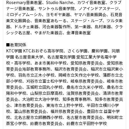
Rosemary⾳楽教室、Studio Narche、カワイ⾳楽教室、クラブ
ナージ⾳楽教室、サントゥル⾳楽学院、ノアインドアステージ、
ミロディアムーシカ、ヨモギヤ楽器、ヤマハ⾳楽振興会、⽯⾒⾳
楽⽂化振興会、⾳楽教室あもーる、ステージ・ループ、ツルタ楽
器、ドルチェ楽器、河合楽器製作所、第⼀楽器、島村楽器、クラ
シック名古屋、やまがた楽器店、⾦澤⾳楽教室

■教育関係

KTC学園 KTCおおぞら⾼等学院、さくら学園、慶和学園、同朋
学園 名古屋⾳楽⼤学、名古屋電気学園 愛知⼯業⼤学名電中学
校・⾼等学校、あま市美和中学校、愛知県教育委員会、愛知県教
育委員会海部教育事務所、稲沢市教育委員会、稲沢市⽴稲沢東⼩
学校、⽻島市⽴正⽊⼩学校、岡崎市⽴⽮作北中学校、蒲郡市⽴北
部⼩学校、刈⾕市⽴富⼠松中学校、岐⾩県教育委員会、岐⾩市教
育委員会、⽟城町⽴⽥丸⼩学校、桑名市⽴久⽶⼩学校、桑名市⽴
陽和中学校、⼭梨県⽴巨摩高校、滋賀県教育委員会、清須市教育
委員会、⼤治町⽴⼤治中学校、知多教育事務所、知多市教育委員
会、津市教育委員会、東海市⽴上野中学校、半⽥市⽴横川⼩学
校、富⼭県教育委員会、福井県教育委員会、豊⽥市⽴ 益富中学
校、北名古屋市⽴師勝⻄⼩学校、名古屋市教育委員会、明和町⽴
斎宮⼩学校、鈴⿅市教育委員会、鈴⿅市⽴平⽥野中学校
