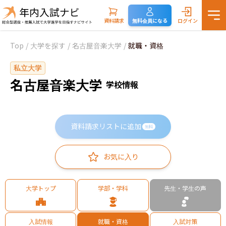
資料請求
無料会員になる
ログイン
Top
/
大学を探す
/
名古屋音楽大学
/
就職・資格
私立大学
名古屋音楽大学
学校情報
資料請求リストに追加
無料
お気に入り
大学トップ
学部・学科
先生・学生の声
入試情報
就職・資格
入試対策