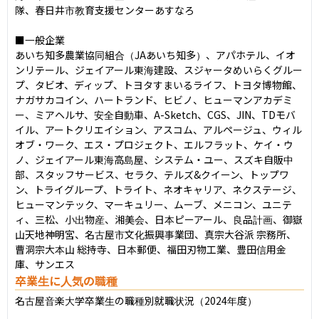
隊、春⽇井市教育⽀援センターあすなろ

■一般企業

あいち知多農業協同組合（JAあいち知多）、アパホテル、イオ
ンリテール、ジェイアール東海建設、スジャータめいらくグルー
プ、タビオ、ディップ、トヨタすまいるライフ、トヨタ博物館、
ナガサカコイン、ハートランド、ヒビノ、ヒューマンアカデミ
ー、ミアヘルサ、安全⾃動⾞、A-Sketch、CGS、JIN、TDモバ
イル、アートクリエイション、アスコム、アルページュ、ウィル
オブ・ワーク、エス・プロジェクト、エルフラット、ケイ・ウ
ノ、ジェイアール東海⾼島屋、システム・ユー、スズキ⾃販中
部、スタッフサービス、セラク、テルズ&クイーン、トップワ
ン、トライグループ、トライト、ネオキャリア、ネクステージ、
ヒューマンテック、マーキュリー、ムーブ、メニコン、ユニテ
ィ、三松、⼩出物産、湘美会、⽇本ピーアール、良品計画、御嶽
⼭天地神明宮、名古屋市⽂化振興事業団、真宗⼤⾕派 宗務所、
曹洞宗⼤本⼭ 総持寺、⽇本郵便、福⽥刃物⼯業、豊⽥信⽤⾦
庫、サンエス
卒業生に人気の職種
名古屋音楽大学卒業生の職種別就職状況（2024年度）
