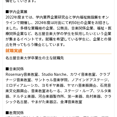
備をしていきます。

■学内企業展

2022年度までは、学内業界企業研究会と学内福祉施設展をオン
ラインで開催し、2024年度は対面にて約50社の企業をお招きし
ました。多様な業職種の企業、公務員、音楽関係企業、福祉・医
療関係企業など、名古屋音楽大学の学生を採用したいという企業
が集まるイベントです。就職を希望している学生に、企業との接
点を持ってもらう機会としています。
就職実績
名古屋音楽大学卒業生の主な就職先

■音楽関係

Rosemary⾳楽教室、Studio Narche、カワイ⾳楽教室、クラブ
ナージ⾳楽教室、サントゥル⾳楽学院、ノアインドアステージ、
ミロディアムーシカ、ヨモギヤ楽器、ヤマハ⾳楽振興会、⽯⾒⾳
楽⽂化振興会、⾳楽教室あもーる、ステージ・ループ、ツルタ楽
器、ドルチェ楽器、河合楽器製作所、第⼀楽器、島村楽器、クラ
シック名古屋、やまがた楽器店、⾦澤⾳楽教室

■教育関係
