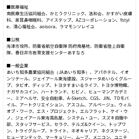
■医療福祉

南医療⽣活協同組合、かとうクリニック、洛和会、かすがい⽪膚
科、泉⽿⿐咽喉科、アイステップ、AZコーポレーション、Ystyl
e、清⼼福祉会、aoisora、ラマモンソレイユ

■公務

海津市役所、防衛省航空⾃衛隊 防府南基地、防衛省陸上⾃衛
隊、春⽇井市教育⽀援センターあすなろ

■一般企業

あいち知多農業協同組合（JAあいち知多）、アパホテル、イオ
ンリテール、ジェイアール東海建設、スジャータめいらくグルー
プ、タビオ、ディップ、トヨタすまいるライフ、トヨタ博物館、
ナガサカコイン、ハートランド、ヒビノ、ヒューマンアカデミ
ー、ミアヘルサ、安全⾃動⾞、A-Sketch、CGS、JIN、TDモバ
イル、アートクリエイション、アスコム、アルページュ、ウィル
オブ・ワーク、エス・プロジェクト、エルフラット、ケイ・ウ
ノ、ジェイアール東海⾼島屋、システム・ユー、スズキ⾃販中
部、スタッフサービス、セラク、テルズ&クイーン、トップワ
ン、トライグループ、トライト、ネオキャリア、ネクステージ、
ヒューマンテック、マーキュリー、ムーブ、メニコン、ユニテ