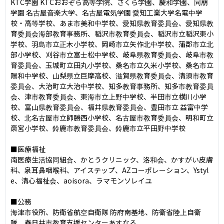
KTC学園 KTCおおぞら⾼等学院、さくら学園、慶和学園、同朋
学園 名古屋⾳楽⼤学、名古屋電気学園 愛知⼯業⼤学名電中学
校・⾼等学校、あま市美和中学校、愛知県教育委員会、愛知県教
育委員会海部教育事務所、稲沢市教育委員会、稲沢市⽴稲沢東⼩
学校、⽻島市⽴正⽊⼩学校、岡崎市⽴⽮作北中学校、蒲郡市⽴北
部⼩学校、刈⾕市⽴富⼠松中学校、岐⾩県教育委員会、岐⾩市教
育委員会、⽟城町⽴⽥丸⼩学校、桑名市⽴久⽶⼩学校、桑名市⽴
陽和中学校、⼭梨県⽴巨摩高校、滋賀県教育委員会、清須市教育
委員会、⼤治町⽴⼤治中学校、知多教育事務所、知多市教育委員
会、津市教育委員会、東海市⽴上野中学校、半⽥市⽴横川⼩学
校、富⼭県教育委員会、福井県教育委員会、豊⽥市⽴ 益富中学
校、北名古屋市⽴師勝⻄⼩学校、名古屋市教育委員会、明和町⽴
斎宮⼩学校、鈴⿅市教育委員会、鈴⿅市⽴平⽥野中学校

■医療福祉

南医療⽣活協同組合、かとうクリニック、洛和会、かすがい⽪膚
科、泉⽿⿐咽喉科、アイステップ、AZコーポレーション、Ystyl
e、清⼼福祉会、aoisora、ラマモンソレイユ

■公務

海津市役所、防衛省航空⾃衛隊 防府南基地、防衛省陸上⾃衛
隊、春⽇井市教育⽀援センターあすなろ
