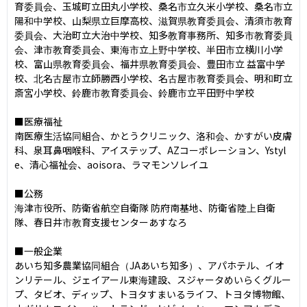
育委員会、⽟城町⽴⽥丸⼩学校、桑名市⽴久⽶⼩学校、桑名市⽴
陽和中学校、⼭梨県⽴巨摩高校、滋賀県教育委員会、清須市教育
委員会、⼤治町⽴⼤治中学校、知多教育事務所、知多市教育委員
会、津市教育委員会、東海市⽴上野中学校、半⽥市⽴横川⼩学
校、富⼭県教育委員会、福井県教育委員会、豊⽥市⽴ 益富中学
校、北名古屋市⽴師勝⻄⼩学校、名古屋市教育委員会、明和町⽴
斎宮⼩学校、鈴⿅市教育委員会、鈴⿅市⽴平⽥野中学校

■医療福祉

南医療⽣活協同組合、かとうクリニック、洛和会、かすがい⽪膚
科、泉⽿⿐咽喉科、アイステップ、AZコーポレーション、Ystyl
e、清⼼福祉会、aoisora、ラマモンソレイユ

■公務

海津市役所、防衛省航空⾃衛隊 防府南基地、防衛省陸上⾃衛
隊、春⽇井市教育⽀援センターあすなろ

■一般企業

あいち知多農業協同組合（JAあいち知多）、アパホテル、イオ
ンリテール、ジェイアール東海建設、スジャータめいらくグルー
プ、タビオ、ディップ、トヨタすまいるライフ、トヨタ博物館、