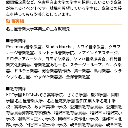
療関係企業など、名古屋音楽大学の学生を採用したいという企業
が集まるイベントです。就職を希望している学生に、企業との接
点を持ってもらう機会としています。
就職実績
名古屋音楽大学卒業生の主な就職先

■音楽関係

Rosemary⾳楽教室、Studio Narche、カワイ⾳楽教室、クラブ
ナージ⾳楽教室、サントゥル⾳楽学院、ノアインドアステージ、
ミロディアムーシカ、ヨモギヤ楽器、ヤマハ⾳楽振興会、⽯⾒⾳
楽⽂化振興会、⾳楽教室あもーる、ステージ・ループ、ツルタ楽
器、ドルチェ楽器、河合楽器製作所、第⼀楽器、島村楽器、クラ
シック名古屋、やまがた楽器店、⾦澤⾳楽教室

■教育関係

KTC学園 KTCおおぞら⾼等学院、さくら学園、慶和学園、同朋
学園 名古屋⾳楽⼤学、名古屋電気学園 愛知⼯業⼤学名電中学
校・⾼等学校、あま市美和中学校、愛知県教育委員会、愛知県教
育委員会海部教育事務所、稲沢市教育委員会、稲沢市⽴稲沢東⼩
学校、⽻島市⽴正⽊⼩学校、岡崎市⽴⽮作北中学校、蒲郡市⽴北
部⼩学校、刈⾕市⽴富⼠松中学校、岐⾩県教育委員会、岐⾩市教