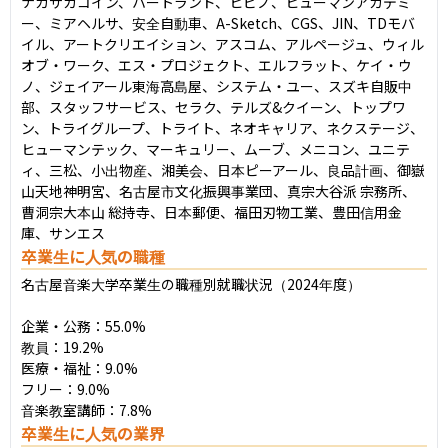
ナガサカコイン、ハートランド、ヒビノ、ヒューマンアカデミ
ー、ミアヘルサ、安全⾃動⾞、A-Sketch、CGS、JIN、TDモバ
イル、アートクリエイション、アスコム、アルページュ、ウィル
オブ・ワーク、エス・プロジェクト、エルフラット、ケイ・ウ
ノ、ジェイアール東海⾼島屋、システム・ユー、スズキ⾃販中
部、スタッフサービス、セラク、テルズ&クイーン、トップワ
ン、トライグループ、トライト、ネオキャリア、ネクステージ、
ヒューマンテック、マーキュリー、ムーブ、メニコン、ユニテ
ィ、三松、⼩出物産、湘美会、⽇本ピーアール、良品計画、御嶽
⼭天地神明宮、名古屋市⽂化振興事業団、真宗⼤⾕派 宗務所、
曹洞宗⼤本⼭ 総持寺、⽇本郵便、福⽥刃物⼯業、豊⽥信⽤⾦
庫、サンエス
卒業生に人気の職種
名古屋音楽大学卒業生の職種別就職状況（2024年度）

企業・公務：55.0%

教員：19.2%

医療・福祉：9.0%

フリー：9.0%

音楽教室講師：7.8%
卒業生に人気の業界