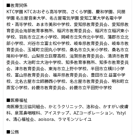
■教育関係

KTC学園 KTCおおぞら⾼等学院、さくら学園、慶和学園、同朋
学園 名古屋⾳楽⼤学、名古屋電気学園 愛知⼯業⼤学名電中学
校・⾼等学校、あま市美和中学校、愛知県教育委員会、愛知県教
育委員会海部教育事務所、稲沢市教育委員会、稲沢市⽴稲沢東⼩
学校、⽻島市⽴正⽊⼩学校、岡崎市⽴⽮作北中学校、蒲郡市⽴北
部⼩学校、刈⾕市⽴富⼠松中学校、岐⾩県教育委員会、岐⾩市教
育委員会、⽟城町⽴⽥丸⼩学校、桑名市⽴久⽶⼩学校、桑名市⽴
陽和中学校、⼭梨県⽴巨摩高校、滋賀県教育委員会、清須市教育
委員会、⼤治町⽴⼤治中学校、知多教育事務所、知多市教育委員
会、津市教育委員会、東海市⽴上野中学校、半⽥市⽴横川⼩学
校、富⼭県教育委員会、福井県教育委員会、豊⽥市⽴ 益富中学
校、北名古屋市⽴師勝⻄⼩学校、名古屋市教育委員会、明和町⽴
斎宮⼩学校、鈴⿅市教育委員会、鈴⿅市⽴平⽥野中学校

■医療福祉

南医療⽣活協同組合、かとうクリニック、洛和会、かすがい⽪膚
科、泉⽿⿐咽喉科、アイステップ、AZコーポレーション、Ystyl
e、清⼼福祉会、aoisora、ラマモンソレイユ

■公務
