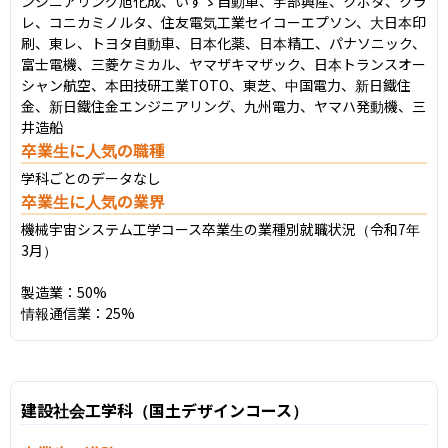
ンジニアリング旭化成、いすゞ自動車、宇部興産、クボタ、クラ
レ、コニカミノルタ、住友電気工業セイコーエプソン、大日本印
刷、東レ、トヨタ自動車、日本化薬、日本精工、パナソニック、
富士電機、三菱ケミカル、ヤマザキマザック、日本トランスオー
シャン航空、本田技研工業TOTO、東芝、中国電力、新日鐵住
金、新日鐵住金エンジニアリング、九州電力、ヤマハ発動機、三
井造船
卒業生に人気の職種
学科ごとのデータなし
卒業生に人気の業界
機械宇宙システム工学コース卒業生の業種別就職状況（令和7年
3月）

製造業：50%

情報通信業：25%
建設社会工学科（国土デザインコース）