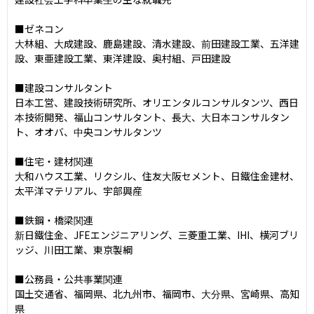
■ゼネコン

大林組、大成建設、鹿島建設、清水建設、前田建設工業、五洋建
設、東亜建設工業、東洋建設、奥村組、戸田建設

■建設コンサルタント

日本工営、建設技術研究所、オリエンタルコンサルタンツ、西日
本技術開発、福山コンサルタント、長大、大日本コンサルタン
ト、オオバ、中央コンサルタンツ

■住宅・建材関連

大和ハウス工業、リクシル、住友大阪セメント、日鐵住金建材、
太平洋マテリアル、宇部興産

■鉄鋼・橋梁関連

新日鐵住金、JFEエンジニアリング、三菱重工業、IHI、横河ブリ
ッジ、川田工業、東京製綱

■公務員・公共事業関連

国土交通省、福岡県、北九州市、福岡市、大分県、宮崎県、高知
県
