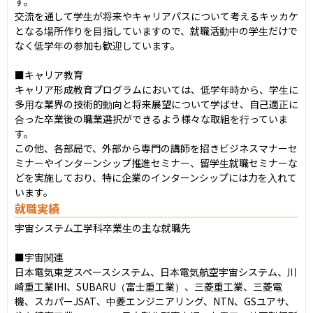
す。

交流を通して学生が将来やキャリアパスについて考えるキッカケ
となる場所作りを目指していますので、就職活動中の学生だけで
なく低学年の参加も歓迎しています。

■キャリア教育

キャリア形成教育プログラムにおいては、低学年時から、学生に
多用な業界の技術的動向と将来展望について学ばせ、自己適正に
合った卒業後の職業選択ができるよう様々な取組を行っていま
す。

この他、各部局で、外部から専門の講師を招きビジネスマナーセ
ミナーやインターンシップ推進セミナー、留学生就職セミナーな
どを実施しており、特に企業のインターンシップには力を入れて
います。
就職実績
宇宙システム工学科卒業生の主な就職先

■宇宙関連

日本電気東芝スペースシステム、日本電気航空宇宙システム、川
崎重工業IHI、SUBARU（富士重工業）、三菱重工業、三菱電
機、スカパーJSAT、中菱エンジニアリング、NTN、GSユアサ、