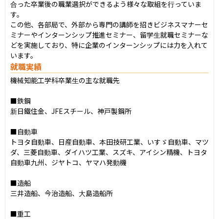
合った卒業後の職業選択ができるよう様々な取組を行っていま
す。

この他、各部局で、外部から専門の講師を招きビジネスマナーセ
ミナーやインターンシップ推進セミナー、留学生就職セミナーな
どを実施しており、特に企業のインターンシップには力を入れて
います。
就職実績
機械知能工学科卒業生の主な就職先

■鉄鋼

新日鐵住金、JFEスチール、神戸製鋼所

■自動車

トヨタ自動車、日産自動車、本田技研工業、いすゞ自動車、マツ
ダ、三菱自動車、ダイハツ工業、スズキ、アイシン精機、トヨタ
自動車九州、ジヤトコ、ヤマハ発動機

■造船

三井造船、今治造船、大島造船所

■重工
