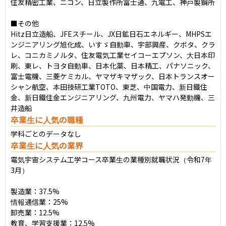
住友精密工業、ニコン、日立製作所富士通、九電工、神戸製鋼所

■その他

Hitz日立造船、JFEスチール、JX日鉱日石エネルギー、MHPSエ
ンジニアリング旭化成、いすゞ自動車、宇部興産、クボタ、クラ
レ、コニカミノルタ、住友電気工業セイコーエプソン、大日本印
刷、東レ、トヨタ自動車、日本化薬、日本精工、パナソニック、
富士電機、三菱ケミカル、ヤマザキマザック、日本トランスオー
シャン航空、本田技研工業TOTO、東芝、中国電力、新日鐵住
金、新日鐵住金エンジニアリング、九州電力、ヤマハ発動機、三
井造船
卒業生に人気の職種
学科ごとのデータなし
卒業生に人気の業界
電気宇宙システム工学コース卒業生の業種別就職状況（令和7年
3月）

製造業：37.5%

情報通信業：25%

卸売業：12.5%

教育、学習支援業：12.5%