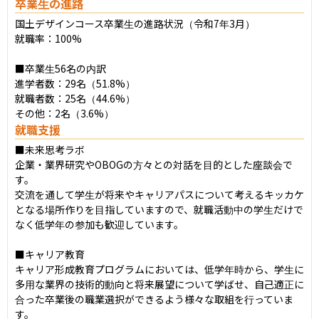
卒業生の進路
国土デザインコース卒業生の進路状況（令和7年3月）

就職率：100%

■卒業生56名の内訳

進学者数：29名（51.8%）

就職者数：25名（44.6%）

その他：2名（3.6%）
就職支援
■未来思考ラボ

企業・業界研究やOBOGの方々との対話を目的とした座談会で
す。

交流を通して学生が将来やキャリアパスについて考えるキッカケ
となる場所作りを目指していますので、就職活動中の学生だけで
なく低学年の参加も歓迎しています。

■キャリア教育

キャリア形成教育プログラムにおいては、低学年時から、学生に
多用な業界の技術的動向と将来展望について学ばせ、自己適正に
合った卒業後の職業選択ができるよう様々な取組を行っていま
す。
