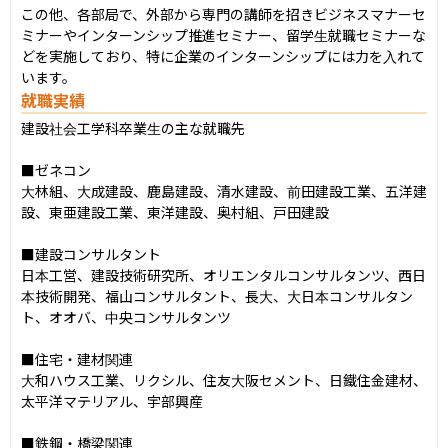
この他、各部局で、外部から専門の講師を招きビジネスマナーセ
ミナーやインターンシップ推進セミナー、留学生就職セミナーな
どを実施しており、特に企業のインターンシップには力を入れて
います。
就職実績
建設社会工学科卒業生の主な就職先

■ゼネコン

大林組、大成建設、鹿島建設、清水建設、前田建設工業、五洋建
設、東亜建設工業、東洋建設、奥村組、戸田建設

■建設コンサルタント

日本工営、建設技術研究所、オリエンタルコンサルタンツ、西日
本技術開発、福山コンサルタント、長大、大日本コンサルタン
ト、オオバ、中央コンサルタンツ

■住宅・建材関連

大和ハウス工業、リクシル、住友大阪セメント、日鐵住金建材、
太平洋マテリアル、宇部興産

■鉄鋼・橋梁関連
