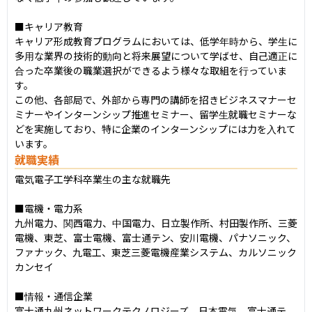
■キャリア教育

キャリア形成教育プログラムにおいては、低学年時から、学生に
多用な業界の技術的動向と将来展望について学ばせ、自己適正に
合った卒業後の職業選択ができるよう様々な取組を行っていま
す。

この他、各部局で、外部から専門の講師を招きビジネスマナーセ
ミナーやインターンシップ推進セミナー、留学生就職セミナーな
どを実施しており、特に企業のインターンシップには力を入れて
います。
就職実績
電気電子工学科卒業生の主な就職先

■電機・電力系

九州電力、関西電力、中国電力、日立製作所、村田製作所、三菱
電機、東芝、富士電機、富士通テン、安川電機、パナソニック、
ファナック、九電工、東芝三菱電機産業システム、カルソニック
カンセイ

■情報・通信企業

富士通九州ネットワークテクノロジーズ、日本電気、富士通テ