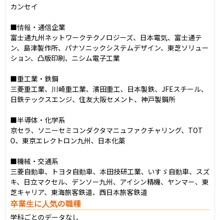
カンセイ

■情報・通信企業

富士通九州ネットワークテクノロジーズ、日本電気、富士通テ
ン、島津製作所、パナソニックシステムデザイン、東芝ソリュー
ション、凸版印刷、ニシム電子工業

■重工業・鉄鋼

三菱重工業、川崎重工業、濱田重工、日本製鉄、JFEスチール、
日鉄テックスエンジ、住友大阪セメント、神戸製鋼所

■半導体・化学系

京セラ、ソニーセミコンダクタマニュファクチャリング、TOT
O、東京エレクトロン九州、日本化薬

■機械・交通系

三菱自動車、トヨタ自動車、本田技研工業、いすゞ自動車、スズ
キ、日立マクセル、デンソー九州、アイシン精機、ヤンマー、東
芝キャリア、東海旅客鉄道、西日本旅客鉄道
卒業生に人気の職種
学科ごとのデータなし