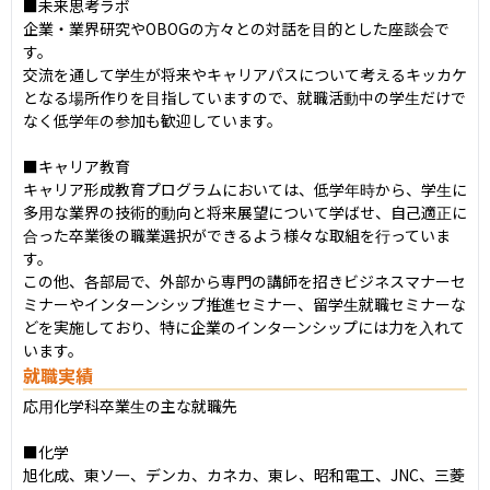
■未来思考ラボ

企業・業界研究やOBOGの方々との対話を目的とした座談会で
す。

交流を通して学生が将来やキャリアパスについて考えるキッカケ
となる場所作りを目指していますので、就職活動中の学生だけで
なく低学年の参加も歓迎しています。

■キャリア教育

キャリア形成教育プログラムにおいては、低学年時から、学生に
多用な業界の技術的動向と将来展望について学ばせ、自己適正に
合った卒業後の職業選択ができるよう様々な取組を行っていま
す。

この他、各部局で、外部から専門の講師を招きビジネスマナーセ
ミナーやインターンシップ推進セミナー、留学生就職セミナーな
どを実施しており、特に企業のインターンシップには力を入れて
います。
就職実績
応用化学科卒業生の主な就職先

■化学

旭化成、東ソ一、デンカ、カネカ、東レ、昭和電工、JNC、三菱