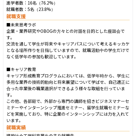
進学者数：16名（76.2%）

就職者数：5名（23.8%）
就職支援
■未来思考ラボ

企業・業界研究やOBOGの方々との対話を目的とした座談会で
す。

交流を通して学生が将来やキャリアパスについて考えるキッカケ
となる場所作りを目指していますので、就職活動中の学生だけで
なく低学年の参加も歓迎しています。

■キャリア教育

キャリア形成教育プログラムにおいては、低学年時から、学生に
多用な業界の技術的動向と将来展望について学ばせ、自己適正に
合った卒業後の職業選択ができるよう様々な取組を行っていま
す。

この他、各部局で、外部から専門の講師を招きビジネスマナーセ
ミナーやインターンシップ推進セミナー、留学生就職セミナーな
どを実施しており、特に企業のインターンシップには力を入れて
います。
就職実績
建設社会工学科卒業生の主な就職先
