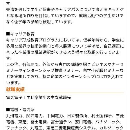
す。

交流を通して学生が将来やキャリアパスについて考えるキッカケ
となる場所作りを目指していますので、就職活動中の学生だけで
なく低学年の参加も歓迎しています。

■キャリア教育

キャリア形成教育プログラムにおいては、低学年時から、学生に
多用な業界の技術的動向と将来展望について学ばせ、自己適正に
合った卒業後の職業選択ができるよう様々な取組を行っていま
す。

この他、各部局で、外部から専門の講師を招きビジネスマナーセ
ミナーやインターンシップ推進セミナー、留学生就職セミナーな
どを実施しており、特に企業のインターンシップには力を入れて
います。
就職実績
電気電子工学科卒業生の主な就職先

■電機・電力系

九州電力、関西電力、中国電力、日立製作所、村田製作所、三菱
電機、東芝、富士電機、富士通テン、安川電機、パナソニック、
ファナック、九電工、東芝三菱電機産業システム、カルソニック