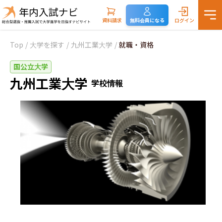
資料請求
無料会員になる
ログイン
Top
/
大学を探す
/
九州工業大学
/
就職・資格
国公立大学
九州工業大学
学校情報