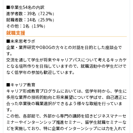
■卒業生54名の内訳

進学者数：39名（72.2%）

就職者数：14名（25.9%）

その他：1名（1.9%）
就職支援
■未来思考ラボ

企業・業界研究やOBOGの方々との対話を目的とした座談会で
す。

交流を通して学生が将来やキャリアパスについて考えるキッカケ
となる場所作りを目指していますので、就職活動中の学生だけで
なく低学年の参加も歓迎しています。

■キャリア教育

キャリア形成教育プログラムにおいては、低学年時から、学生に
多用な業界の技術的動向と将来展望について学ばせ、自己適正に
合った卒業後の職業選択ができるよう様々な取組を行っていま
す。

この他、各部局で、外部から専門の講師を招きビジネスマナーセ
ミナーやインターンシップ推進セミナー、留学生就職セミナーな
どを実施しており、特に企業のインターンシップには力を入れて