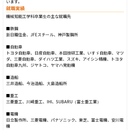
います。
就職実績
機械知能工学科卒業生の主な就職先

■鉄鋼

新日鐵住金、JFEスチール、神戸製鋼所

■自動車

トヨタ自動車、日産自動車、本田技研工業、いすゞ自動車、マツ
ダ、三菱自動車、ダイハツ工業、スズキ、アイシン精機、トヨタ
自動車九州、ジヤトコ、ヤマハ発動機

■造船

三井造船、今治造船、大島造船所

■重工

三菱重工、川崎重工、IHI、SUBARU（富士重工業）

■電機

日立製作所、三菱電機、パナソニック、東芝、富士電機、安川電
機
