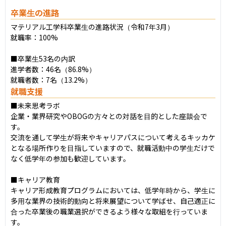
卒業生の進路
マテリアル工学科卒業生の進路状況（令和7年3月）

就職率：100%

■卒業生53名の内訳

進学者数：46名（86.8%）

就職者数：7名（13.2%）
就職支援
■未来思考ラボ

企業・業界研究やOBOGの方々との対話を目的とした座談会で
す。

交流を通して学生が将来やキャリアパスについて考えるキッカケ
となる場所作りを目指していますので、就職活動中の学生だけで
なく低学年の参加も歓迎しています。

■キャリア教育

キャリア形成教育プログラムにおいては、低学年時から、学生に
多用な業界の技術的動向と将来展望について学ばせ、自己適正に
合った卒業後の職業選択ができるよう様々な取組を行っていま
す。
