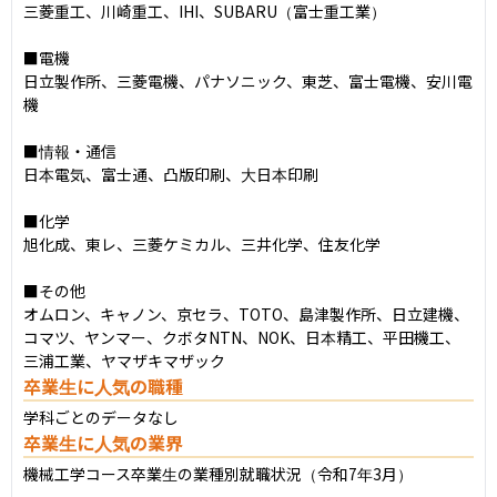
三菱重工、川崎重工、IHI、SUBARU（富士重工業）

■電機

日立製作所、三菱電機、パナソニック、東芝、富士電機、安川電
機

■情報・通信

日本電気、富士通、凸版印刷、大日本印刷

■化学

旭化成、東レ、三菱ケミカル、三井化学、住友化学

■その他

オムロン、キャノン、京セラ、TOTO、島津製作所、日立建機、
コマツ、ヤンマー、クボタNTN、NOK、日本精工、平田機工、
三浦工業、ヤマザキマザック
卒業生に人気の職種
学科ごとのデータなし
卒業生に人気の業界
機械工学コース卒業生の業種別就職状況（令和7年3月）
