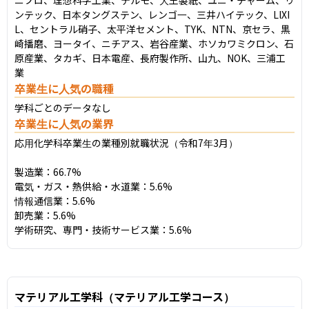
ンテック、日本タングステン、レンゴ一、三井ハイテック、LlXI
L、セントラル硝子、太平洋セメント、TYK、NTN、京セラ、黒
崎播磨、ヨータイ、ニチアス、岩谷産業、ホソカワミクロン、石
原産業、タカギ、日本電産、長府製作所、山九、NOK、三浦工
業
卒業生に人気の職種
学科ごとのデータなし
卒業生に人気の業界
応用化学科卒業生の業種別就職状況（令和7年3月）

製造業：66.7%

電気・ガス・熱供給・水道業：5.6%

情報通信業：5.6%

卸売業：5.6%

学術研究、専門・技術サービス業：5.6%
マテリアル工学科（マテリアル工学コース）