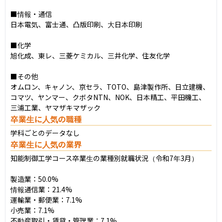
■情報・通信

日本電気、富士通、凸版印刷、大日本印刷

■化学

旭化成、東レ、三菱ケミカル、三井化学、住友化学

■その他

オムロン、キャノン、京セラ、TOTO、島津製作所、日立建機、
コマツ、ヤンマー、クボタNTN、NOK、日本精工、平田機工、
三浦工業、ヤマザキマザック
卒業生に人気の職種
学科ごとのデータなし
卒業生に人気の業界
知能制御工学コース卒業生の業種別就職状況（令和7年3月）

製造業：50.0%

情報通信業：21.4%

運輸業・郵便業：7.1%

小売業：7.1%

不動産取引・賃貸・管理業：7.1%