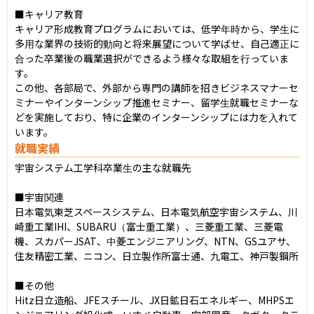
■キャリア教育

キャリア形成教育プログラムにおいては、低学年時から、学生に
多用な業界の技術的動向と将来展望について学ばせ、自己適正に
合った卒業後の職業選択ができるよう様々な取組を行っていま
す。

この他、各部局で、外部から専門の講師を招きビジネスマナーセ
ミナーやインターンシップ推進セミナー、留学生就職セミナーな
どを実施しており、特に企業のインターンシップには力を入れて
います。
就職実績
宇宙システム工学科卒業生の主な就職先

■宇宙関連

日本電気東芝スペースシステム、日本電気航空宇宙システム、川
崎重工業IHI、SUBARU（富士重工業）、三菱重工業、三菱電
機、スカパーJSAT、中菱エンジニアリング、NTN、GSユアサ、
住友精密工業、ニコン、日立製作所富士通、九電工、神戸製鋼所

■その他

Hitz日立造船、JFEスチール、JX日鉱日石エネルギー、MHPSエ