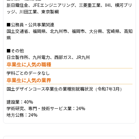
新日鐵住金、JFEエンジニアリング、三菱重工業、IHI、横河ブリ
ッジ、川田工業、東京製綱

■公務員・公共事業関連

国土交通省、福岡県、北九州市、福岡市、大分県、宮崎県、高知
県

■その他

日立製作所、九州電力、西部ガス、JR九州
卒業生に人気の職種
学科ごとのデータなし
卒業生に人気の業界
国土デザインコース卒業生の業種別就職状況（令和7年3月）

建設業：40%

学術研究、専門・技術サービス業：24%

地方公務：24%