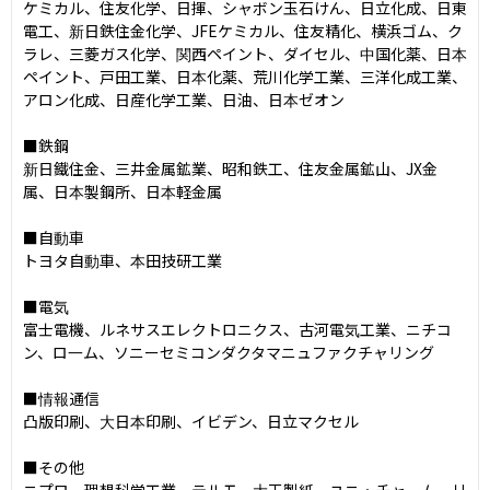
ケミカル、住友化学、日揮、シャボン玉石けん、日立化成、日東
電工、新日鉄住金化学、JFEケミカル、住友精化、横浜ゴム、ク
ラレ、三菱ガス化学、関西ペイント、ダイセル、中国化薬、日本
ペイント、戸田工業、日本化薬、荒川化学工業、三洋化成工業、
アロン化成、日産化学工業、日油、日本ゼオン

■鉄鋼

新日鐵住金、三井金属鉱業、昭和鉄工、住友金属鉱山、JX金
属、日本製鋼所、日本軽金属

■自動車

トヨタ自動車、本田技研工業

■電気

富士電機、ルネサスエレクトロニクス、古河電気工業、ニチコ
ン、ロ一ム、ソニーセミコンダクタマニュファクチャリング

■情報通信

凸版印刷、大日本印刷、イビデン、日立マクセル

■その他

ニプロ、理想科学工業、テルモ、大王製紙、ユニ・チャーム、リ