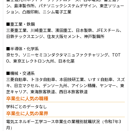
ン、島津製作所、パナソニックシステムデザイン、東芝ソリュー
ション、凸版印刷、ニシム電子工業

■重工業・鉄鋼

三菱重工業、川崎重工業、濱田重工、日本製鉄、JFEスチール、
日鉄テックスエンジ、住友大阪セメント、神戸製鋼所

■半導体・化学系

京セラ、ソニーセミコンダクタマニュファクチャリング、TOT
O、東京エレクトロン九州、日本化薬

■機械・交通系

三菱自動車、トヨタ自動車、本田技研工業、いすゞ自動車、スズ
キ、日立マクセル、デンソー九州、アイシン精機、ヤンマー、東
芝キャリア、東海旅客鉄道、西日本旅客鉄道
卒業生に人気の職種
学科ごとのデータなし
卒業生に人気の業界
電気エネルギー工学コース卒業生の業種別就職状況（令和7年3
月）
