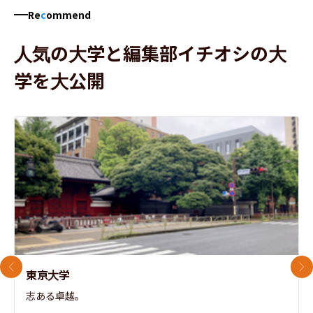
Re
c
ommend
人気の大学と編集部イチオシの大
学を大公開
前のスライド
次
東京大学
志ある卓越。
