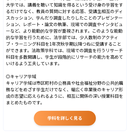
大学では、講義を聴いて知識を得るという受け身の学習をす
るだけでなく、教員の質問に対する応答、受講生相互のディ
スカッション、学んだり調査したりしたことのプレゼンテー
ション、レポート・論文の執筆、現場での調査やインタビュ
ーなど、より能動的な学習が重視されます。このような能動
的な学習を行うために、法学部では、少人数制のアクティ
ブ・ラーニング科目を1年次秋学期以降つねに受講すること
ができます。法政策学科では、現場での調査を行うリサーチ
科目を多数開講し、学生が段階的にリサーチの能力を高めて
いけるよう工夫しています。

◎キャリア学域

キャリア学域は市区町村の公務員や社会福祉分野の公共的職
務などをめざす学生だけでなく、幅広く卒業後のキャリア形
成の志望に応えられるように、相互に関係の深い授業科目を
まとめたものです。
学科を詳しく見る