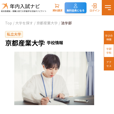
資料請求
無料会員になる
ログイン
Top
/
大学を探す
/
京都産業大学
/
法学部
私立大学
学びの
特徴
京都産業大学
学校情報
学部
学科
アク
セス