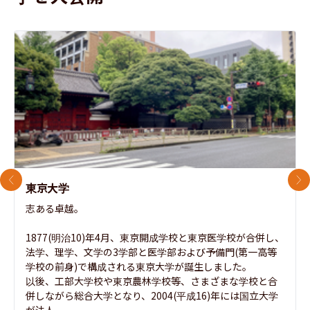
前のスライド
次
東京大学
志ある卓越。

1877(明治10)年4月、東京開成学校と東京医学校が合併し、
法学、理学、文学の3学部と医学部および予備門(第一高等
学校の前身)で構成される東京大学が誕生しました。

以後、工部大学校や東京農林学校等、さまざまな学校と合
併しながら総合大学となり、2004(平成16)年には国立大学
が法人...