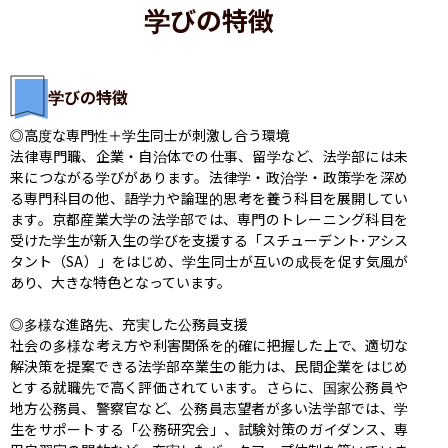
学びの特徴
学びの特徴
◎高度な専門性＋学生同士が刺激し合う環境

法律専門職、企業・自治体での仕事、留学など、法学部には未
来につながる学びがあります。法律学・政治学・政策学を深め
る専門科目の他、語学力や論理的思考を養う科目を展開してい
ます。京都産業大学の法学部では、専門のトレーニング科目を
受けた学生が新入生の学びを支援する「スチューデント･アシス
タント（SA）」をはじめ、学生同士が互いの成長を促す気風が
あり、大きな特色となっています。

◎多様な進路先、充実した公務員支援

社会の多様な考え方や利害関係を的確に把握した上で、適切な
解決策を提案できる法学部卒業生の能力は、民間企業をはじめ
とする就職先で高く評価されています。さらに、国家公務員や
地方公務員、警察官など、公務員志望者が多い法学部では、学
生をサポートする「公務研究会」、試験対策のガイダンス、専