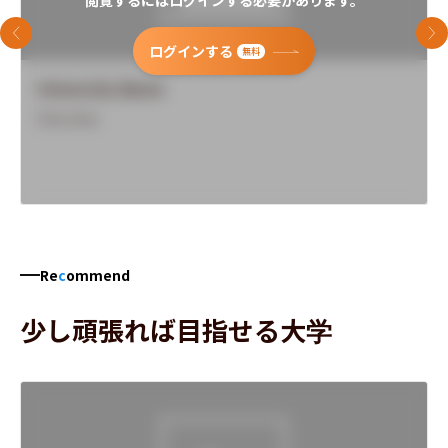
閲覧するにはログインする必要があります。
前のスライド
次
ログインする
無料
University Name
Overview
Re
c
ommend
少し頑張れば目指せる大学