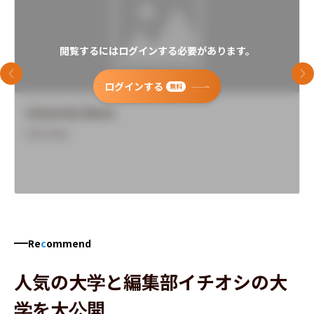
閲覧するにはログインする必要があります。
前のスライド
次
ログインする
無料
University Name
Overview
Re
c
ommend
人気の大学と編集部イチオシの大
学を大公開